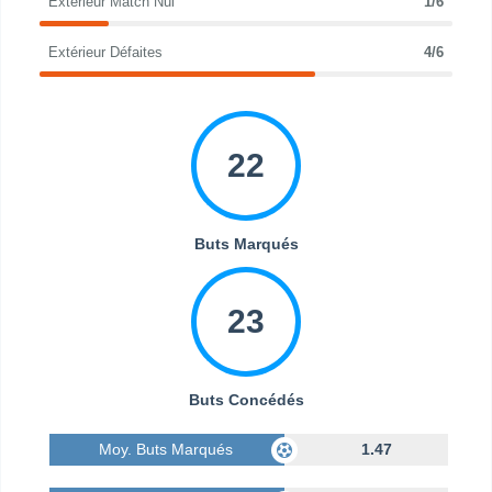
Extérieur Match Nul
1/6
Extérieur Défaites
4/6
22
Buts Marqués
23
Buts Concédés
Moy. Buts Marqués
1.47