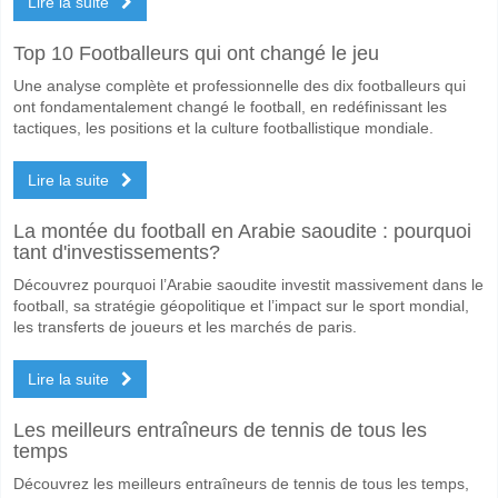
Lire la suite
Quel sera le résultat correct attendu entre SV Ried v F
Top 10 Footballeurs qui ont changé le jeu
Sur le côté risqué, vous pouvez essayer le Résultat Correct de 2-1 q
Une analyse complète et professionnelle des dix footballeurs qui
ont fondamentalement changé le football, en redéfinissant les
tactiques, les positions et la culture footballistique mondiale.
Lire la suite
La montée du football en Arabie saoudite : pourquoi
tant d'investissements?
Découvrez pourquoi l’Arabie saoudite investit massivement dans le
football, sa stratégie géopolitique et l’impact sur le sport mondial,
les transferts de joueurs et les marchés de paris.
Lire la suite
Les meilleurs entraîneurs de tennis de tous les
temps
Découvrez les meilleurs entraîneurs de tennis de tous les temps,