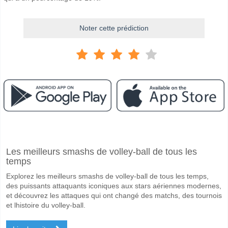
Noter cette prédiction
Facebook
Telegram
Instagram
A quand le match entre SV Ried v FC Blau Weiss Linz?
Les meilleurs smashs de volley-ball de tous les
Le match entre SV Ried v FC Blau Weiss Linz 02 May 2026 16:00.
temps
Quelle est l'équipe favorite pour gagner entre SV Ried 
Explorez les meilleurs smashs de volley-ball de tous les temps,
SV Ried pour le Gagnant du match, avec une probabilité de 46%
des puissants attaquants iconiques aux stars aériennes modernes,
et découvrez les attaques qui ont changé des matchs, des tournois
Les deux équipes marqueront-elles dans le match SV R
et lhistoire du volley-ball.
Oui pour Les Deux Équipes Marquent, avec un pourcentage de 55%.