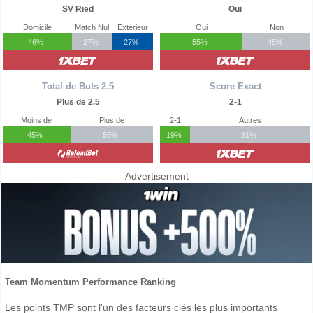
SV Ried
Oui
Domicile
Match Nul
Extérieur
Oui
Non
46%
27%
27%
55%
45%
Total de Buts 2.5
Score Exact
Plus de 2.5
2-1
Moins de
Plus de
2-1
Autres
45%
55%
19%
81%
Advertisement
Team Momentum Performance Ranking
Les points TMP sont l'un des facteurs clés les plus importants