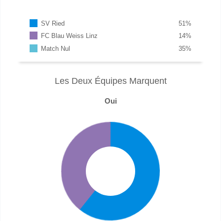
SV Ried
51
%
FC Blau Weiss Linz
14
%
Match Nul
35
%
Les Deux Équipes Marquent
Oui