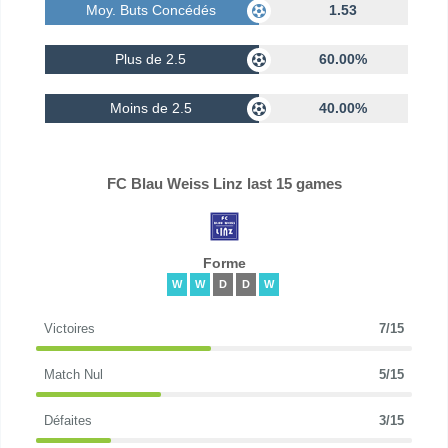
Moy. Buts Concédés
1.53
Plus de 2.5
60.00%
Moins de 2.5
40.00%
FC Blau Weiss Linz last 15 games
Forme
W
W
D
D
W
Victoires
7/15
Match Nul
5/15
Défaites
3/15