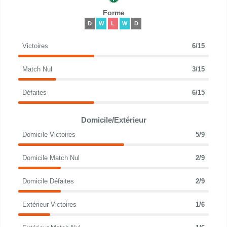
Forme
D
W
L
W
D
Victoires
6/15
Match Nul
3/15
Défaites
6/15
Domicile/Extérieur
Domicile Victoires
5/9
Domicile Match Nul
2/9
Domicile Défaites
2/9
Extérieur Victoires
1/6