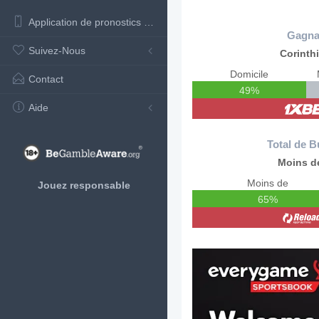
Application de pronostics de football
Gagna
Suivez-Nous
Corinth
Domicile
Contact
49%
Aide
Total de B
Moins de
Moins de
Jouez responsable
65%