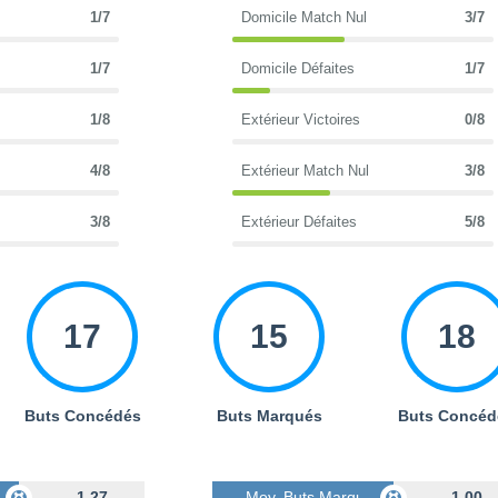
1/7
Domicile Match Nul
3/7
1/7
Domicile Défaites
1/7
1/8
Extérieur Victoires
0/8
4/8
Extérieur Match Nul
3/8
3/8
Extérieur Défaites
5/8
17
15
18
Buts Concédés
Buts Marqués
Buts Concéd
s
1.27
Moy. Buts Marqués
1.00