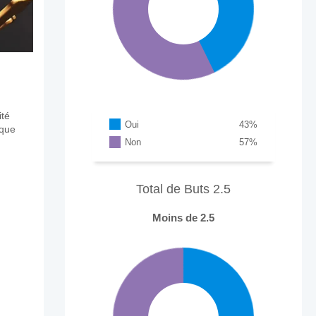
ité
Oui
43
%
aque
Non
57
%
Total de Buts 2.5
Moins de 2.5