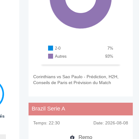
2-0
7
%
Autres
93
%
Corinthians vs Sao Paulo - Prédiction, H2H,
Conseils de Paris et Prévision du Match
Brazil Serie A
és
Temps:
22:30
Date:
2026-08-08
Remo