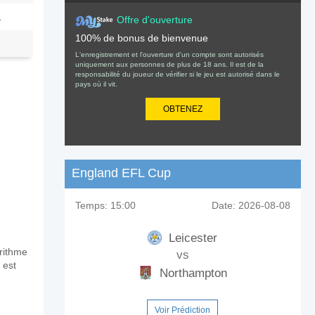
1
Offre d'ouverture
100% de bonus de bienvenue
L'enregistrement et l'ouverture d'un compte sont autorisés
uniquement aux personnes de plus de 18 ans. Il est de la
responsabilité du joueur de vérifier si le jeu est autorisé dans le
pays où il vit.
OBTENEZ
England EFL Cup
Temps:
15:00
Date:
2026-08-08
Leicester
orithme
vs
 est
Northampton
Voir Prédiction