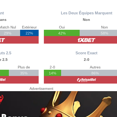
nt
Les Deux Équipes Marquent
ians
Non
Match Nul
Extérieur
Oui
Non
29%
22%
42%
58%
uts 2.5
Score Exact
 2.5
2-0
Plus de
2-0
Autres
35%
14%
86%
Advertisement