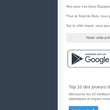
Non pour Les Deux Équipes
Pour le Total de Buts, nous
Sur le côté risqué, vous po
Noter cette pré
Facebook
Telegram
Instag
A quand le match entr
Top 10 des joueurs d
Le match entre Corinthians
Découvrez les 10 meilleurs
Quelle est l'équipe fa
statistiques et impact mond
Corinthians pour le Gagnan