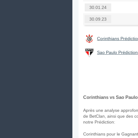
30.01.24
30.09.23
Corinthians Prédictio
Sao Paulo Prédiction
Corinthians vs Sao Paulo 
Après une analyse approfond
de BetClan, ainsi que des c
notre Prédiction:
Corinthians pour le Gagnan