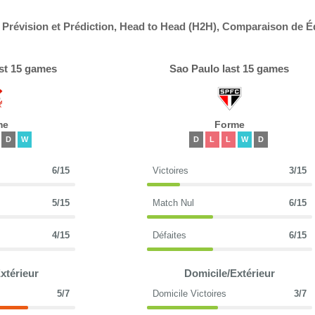
 Prévision et Prédiction, Head to Head (H2H), Comparaison de 
ast 15 games
Sao Paulo last 15 games
me
Forme
D
W
D
L
L
W
D
6/15
Victoires
3/15
5/15
Match Nul
6/15
4/15
Défaites
6/15
xtérieur
Domicile/Extérieur
5/7
Domicile Victoires
3/7