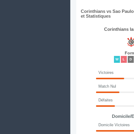
Corinthians vs Sao Paulo
et Statistiques
Corinthians l
For
W
L
D
Victoires
Match Nul
Défaites
Domicile/E
Domicile Victoires