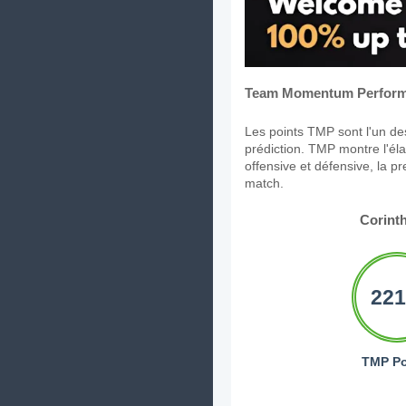
Team Momentum Perform
Les points TMP sont l'un des
prédiction. TMP montre l'élan
offensive et défensive, la p
match.
Corint
221
TMP Po