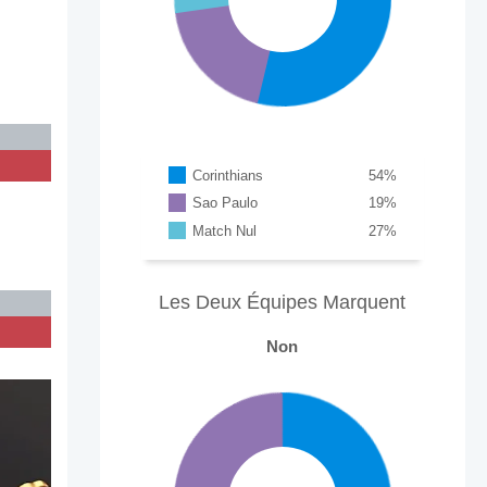
Corinthians
54
%
Sao Paulo
19
%
Match Nul
27
%
Les Deux Équipes Marquent
Non