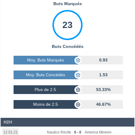
Buts Marqués
23
Buts Concédés
Moy. Buts Marqués
0.93
Moy. Buts Concédés
1.53
Plus de 2.5
53.33%
Moins de 2.5
46.67%
H2H
Nautico Recife
0 - 0
America Mineiro
12.01.21