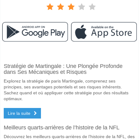
Facebook
Telegram
Instagram
A quand le match entre Nautico v America MG?
Stratégie de Martingale : Une Plongée Profonde
Le match entre Nautico v America MG 10 May 2026 20:00.
dans Ses Mécaniques et Risques
Quelle est l'équipe favorite pour gagner entre Nautico
Explorez la stratégie de paris Martingale, comprenez ses
Nautico pour le Gagnant du match, avec une probabilité de 52%
principes, ses avantages potentiels et ses risques inhérents.
Sachez quand et où appliquer cette stratégie pour des résultats
Les deux équipes marqueront-elles dans le match Nau
optimaux.
Oui pour Les Deux Équipes Marquent, avec un pourcentage de 53%.
Lire la suite
Quel sera le résultat correct attendu entre Nautico v A
Meilleurs quarts-arrières de l’histoire de la NFL
Sur le côté risqué, vous pouvez essayer le Résultat Correct de 2-1 q
Découvrez les meilleurs quarts-arrières de l’histoire de la NFL, des