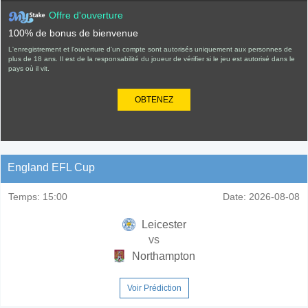
Offre d'ouverture
100% de bonus de bienvenue
L'enregistrement et l'ouverture d'un compte sont autorisés uniquement aux personnes de
plus de 18 ans. Il est de la responsabilité du joueur de vérifier si le jeu est autorisé dans le
pays où il vit.
OBTENEZ
England EFL Cup
Temps:
15:00
Date:
2026-08-08
Leicester
vs
Northampton
Voir Prédiction