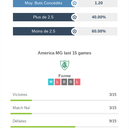
Moy. Buts Concédés
1.20
Plus de 2.5
40.00%
Moins de 2.5
60.00%
America MG last 15 games
Forme
W
L
D
D
L
Victoires
3/15
Match Nul
3/15
Défaites
9/15