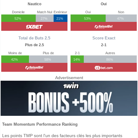
Nautico
Oui
Domicile
Match Nul
Extérieur
Oui
Non
52%
27%
21%
53%
47%
Total de Buts 2.5
Score Exact
Plus de 2.5
2-1
Moins de
Plus de
2-1
Autres
42%
58%
14%
86%
Advertisement
Team Momentum Performance Ranking
Les points TMP sont l'un des facteurs clés les plus importants