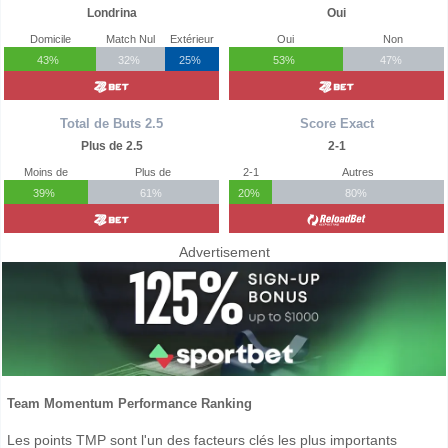
Londrina
Oui
Domicile
Match Nul
Extérieur
Oui
Non
43%
32%
25%
53%
47%
Total de Buts 2.5
Score Exact
Plus de 2.5
2-1
Moins de
Plus de
2-1
Autres
39%
61%
20%
80%
Advertisement
Team Momentum Performance Ranking
Les points TMP sont l'un des facteurs clés les plus importants