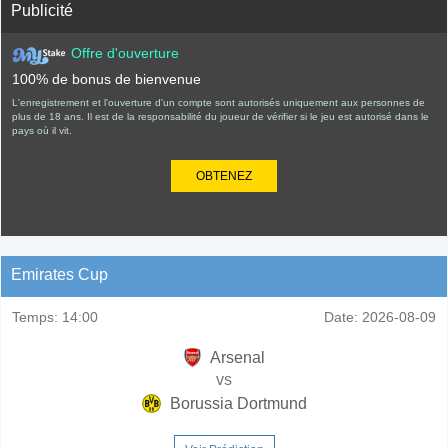
Publicité
Offre d'ouverture
100% de bonus de bienvenue
L'enregistrement et l'ouverture d'un compte sont autorisés uniquement aux personnes de
plus de 18 ans. Il est de la responsabilité du joueur de vérifier si le jeu est autorisé dans le
pays où il vit.
OBTENEZ
Emirates Cup
Temps:
14:00
Date:
2026-08-09
Arsenal
vs
Borussia Dortmund