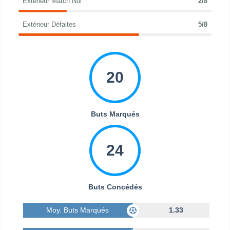
Extérieur Match Nul
2/8
Extérieur Défaites
5/8
20
Buts Marqués
24
Buts Concédés
Moy. Buts Marqués
1.33