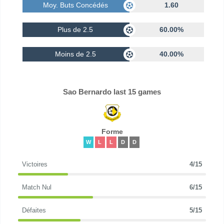
Moy. Buts Concédés
1.60
Plus de 2.5
60.00%
Moins de 2.5
40.00%
Sao Bernardo last 15 games
Forme
W
L
L
D
D
Victoires
4/15
Match Nul
6/15
Défaites
5/15