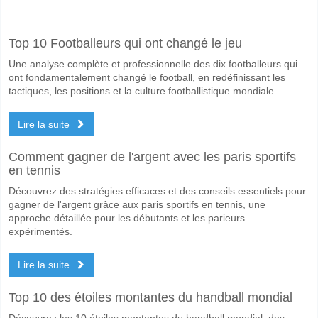
Facebook
Telegram
Instagram
A quand le match entre Londrina v Sao Bernardo?
Top 10 Footballeurs qui ont changé le jeu
Le match entre Londrina v Sao Bernardo 12 May 2026 23:30.
Une analyse complète et professionnelle des dix footballeurs qui
Quelle est l'équipe favorite pour gagner entre Londrina
ont fondamentalement changé le football, en redéfinissant les
Londrina pour le Gagnant du match, avec une probabilité de 43%
tactiques, les positions et la culture footballistique mondiale.
Les deux équipes marqueront-elles dans le match Lond
Lire la suite
Oui pour Les Deux Équipes Marquent, avec un pourcentage de 53%.
Comment gagner de l'argent avec les paris sportifs
Quel sera le résultat correct attendu entre Londrina v 
en tennis
Sur le côté risqué, vous pouvez essayer le Résultat Correct de 2-1 q
Découvrez des stratégies efficaces et des conseils essentiels pour
gagner de l'argent grâce aux paris sportifs en tennis, une
approche détaillée pour les débutants et les parieurs
expérimentés.
Lire la suite
Top 10 des étoiles montantes du handball mondial
Découvrez les 10 étoiles montantes du handball mondial, des