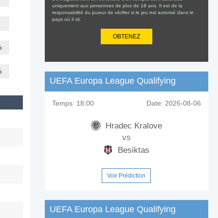
uniquement aux personnes de plus de 18 ans. Il est de la
responsabilité du joueur de vérifier si le jeu est autorisé dans le
pays où il vit.
OBTENEZ
%
%
UEFA Europa League Qualifying
Temps:
18:00
Date:
2026-08-06
Hradec Kralove
vs
Besiktas
Voir Prédiction
UEFA Europa League Qualifying