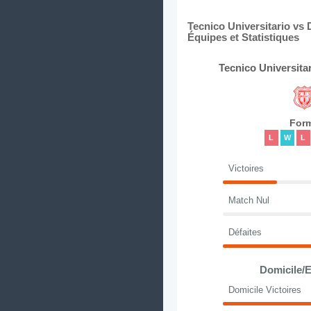
Tecnico Universitario vs
Équipes et Statistiques
Tecnico Universita
For
L
W
L
Victoires
Match Nul
Défaites
Domicile/E
Domicile Victoires