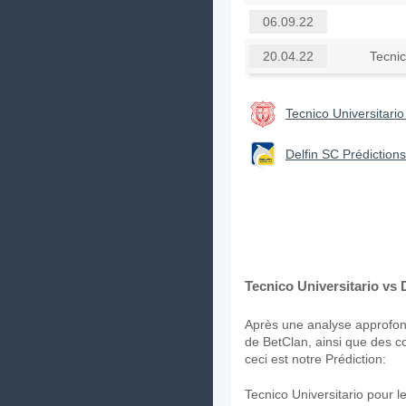
06.09.22
Tecnic
20.04.22
Tecnico Universitario
Delfin SC Prédictions
Tecnico Universitario vs 
Après une analyse approfond
de BetClan, ainsi que des c
ceci est notre Prédiction:
Tecnico Universitario pour 