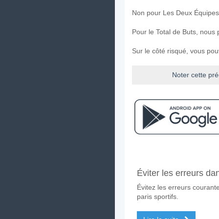
Non pour Les Deux Équipes
Pour le Total de Buts, nous
Sur le côté risqué, vous po
Noter cette pré
Facebook
Telegram
Instag
A quand le match entre
Éviter les erreurs da
Le match entre Tecnico Univ
Évitez les erreurs couran
Quelle est l'équipe fa
paris sportifs.
Tecnico Universitario pour 