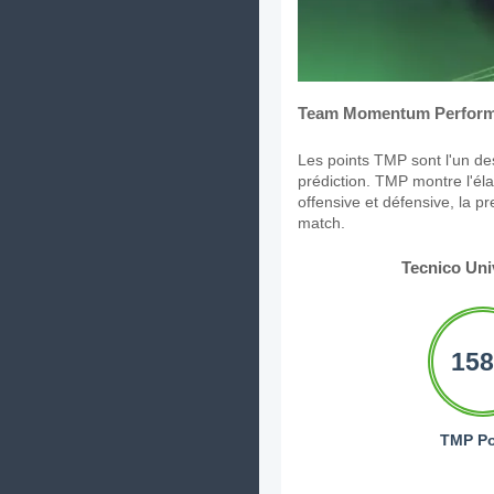
Team Momentum Perform
Les points TMP sont l'un des
prédiction. TMP montre l'élan
offensive et défensive, la p
match.
Tecnico Uni
158
TMP Po