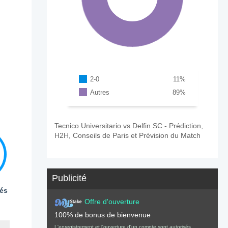
2-0
11
%
Autres
89
%
Tecnico Universitario vs Delfin SC - Prédiction,
H2H, Conseils de Paris et Prévision du Match
Publicité
és
Offre d'ouverture
100% de bonus de bienvenue
L'enregistrement et l'ouverture d'un compte sont autorisés