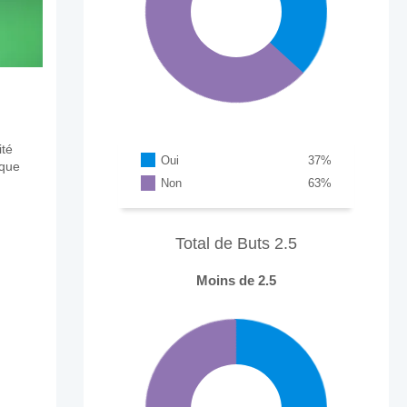
ité
Oui
37
%
aque
Non
63
%
Total de Buts 2.5
Moins de 2.5