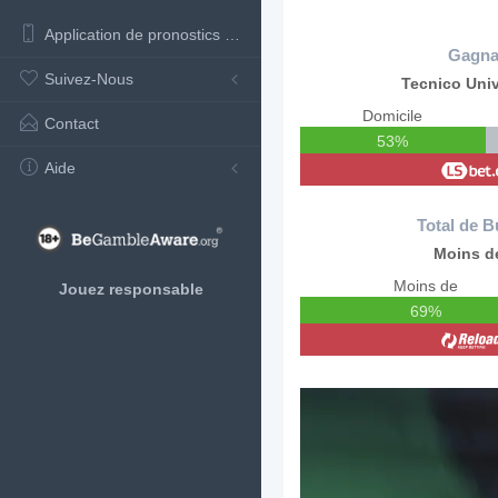
Application de pronostics de football
Gagna
Suivez-Nous
Tecnico Univ
Domicile
Contact
53%
Aide
Total de B
Moins de
Moins de
Jouez responsable
69%