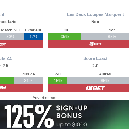
nt
Les Deux Équipes Marquent
ersitario
Non
Match Nul
Extérieur
Oui
Non
30%
17%
35%
65%
uts 2.5
Score Exact
 2.5
2-0
Plus de
2-0
Autres
31%
15%
85%
Advertisement