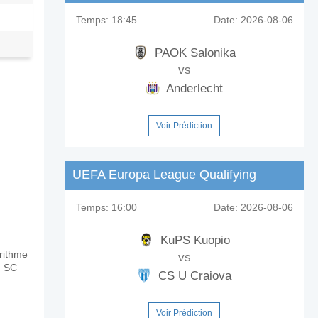
Temps:
18:45
Date:
2026-08-06
PAOK Salonika
vs
Anderlecht
Voir Prédiction
UEFA Europa League Qualifying
Temps:
16:00
Date:
2026-08-06
KuPS Kuopio
orithme
vs
n SC
CS U Craiova
Voir Prédiction