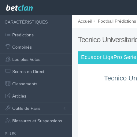
Accueil
Football Prédictions
CARACTÉRISTIQUES
Prédictions
Tecnico Universitari
Combinés
Ecuador LigaPro Serie 
Les plus Votés
Scores en Direct
Tecnico Uni
Classements
Articles
Outils de Paris
Blessures et Suspensions
PLUS