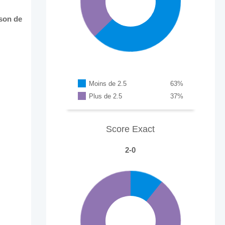
ison de
Moins de 2.5
63
%
Plus de 2.5
37
%
Score Exact
2-0