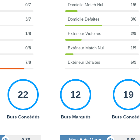
0/7
Domicile Match Nul
1/6
3/7
Domicile Défaites
3/6
1/8
Extérieur Victoires
2/9
0/8
Extérieur Match Nul
1/9
7/8
Extérieur Défaites
6/9
22
12
19
Buts Concédés
Buts Marqués
Buts Concéd
s
0.80
Moy. Buts Marqués
0.80