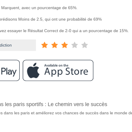
 Marquent, avec un pourcentage de 65%.
 prédisons Moins de 2.5, qui ont une probabilité de 69%
uvez essayer le Résultat Correct de 2-0 qui a un pourcentage de 15%.
diction
ram
 Tecnico Universitario v Delfin SC?
ns les paris sportifs : Le chemin vers le succès
ersitario v Delfin SC 09 May 2026 19:30.
tes dans les paris et améliorez vos chances de succès dans le monde d
vorite pour gagner entre Tecnico Universitario v Delfin S
le Gagnant du match, avec une probabilité de 53%