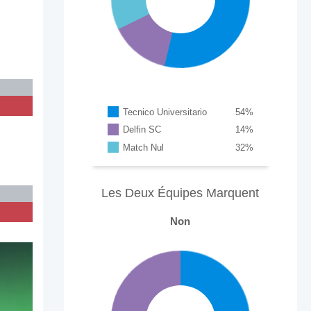
Tecnico Universitario
54
%
Delfin SC
14
%
Match Nul
32
%
Les Deux Équipes Marquent
Non