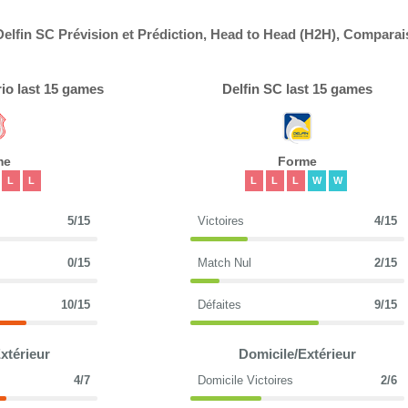
 Delfin SC Prévision et Prédiction, Head to Head (H2H), Compara
rio last 15 games
Delfin SC last 15 games
me
Forme
L
L
L
L
L
W
W
5/15
Victoires
4/15
0/15
Match Nul
2/15
10/15
Défaites
9/15
xtérieur
Domicile/Extérieur
4/7
Domicile Victoires
2/6