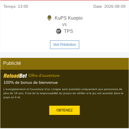
Temps:
13:00
Date:
2026-08-09
KuPS Kuopio
vs
TPS
Voir Prédiction
Publicité
Offre d'ouverture
100% de bonus de bienvenue
L'enregistrement et l'ouverture d'un compte sont autorisés uniquement aux personnes de
plus de 18 ans. Il est de la responsabilité du joueur de vérifier si le jeu est autorisé dans le
pays où il vit.
OBTENEZ