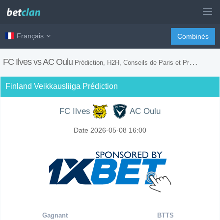
Français
Combinés
FC Ilves vs AC Oulu
Prédiction, H2H, Conseils de Paris et Prévision du Match
Finland Veikkausliiga Prédiction
FC Ilves
AC Oulu
Date 2026-05-08 16:00
Gagnant
BTTS