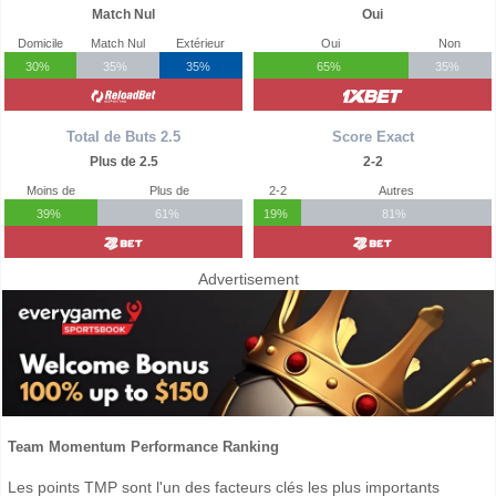
Match Nul
Oui
Domicile
Match Nul
Extérieur
Oui
Non
30%
35%
35%
65%
35%
Total de Buts 2.5
Score Exact
Plus de 2.5
2-2
Moins de
Plus de
2-2
Autres
39%
61%
19%
81%
Advertisement
Team Momentum Performance Ranking
Les points TMP sont l'un des facteurs clés les plus importants