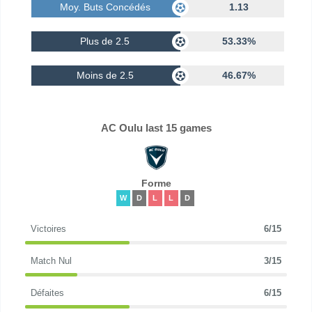
Moy. Buts Concédés
1.13
Plus de 2.5
53.33%
Moins de 2.5
46.67%
AC Oulu last 15 games
Forme
W
D
L
L
D
Victoires
6/15
Match Nul
3/15
Défaites
6/15