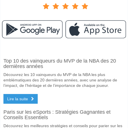
Facebook
Telegram
Instagram
A quand le match entre FC Ilves v AC Oulu?
Top 10 des vainqueurs du MVP de la NBA des 20
Le match entre FC Ilves v AC Oulu 08 May 2026 16:00.
dernières années
Quelle est l'équipe favorite pour gagner entre FC Ilves
Découvrez les 10 vainqueurs du MVP de la NBA les plus
Un Match Nul dans le match a une probabilité de 35%.
emblématiques des 20 dernières années, avec une analyse de
l’impact, de l’héritage et de l’importance de chaque joueur.
Les deux équipes marqueront-elles dans le match FC I
Lire la suite
Oui pour Les Deux Équipes Marquent, avec un pourcentage de 65%.
Quel sera le résultat correct attendu entre FC Ilves v A
Paris sur les eSports : Stratégies Gagnantes et
Conseils Essentiels
Sur le côté risqué, vous pouvez essayer le Résultat Correct de 2-2 q
Découvrez les meilleures stratégies et conseils pour parier sur les