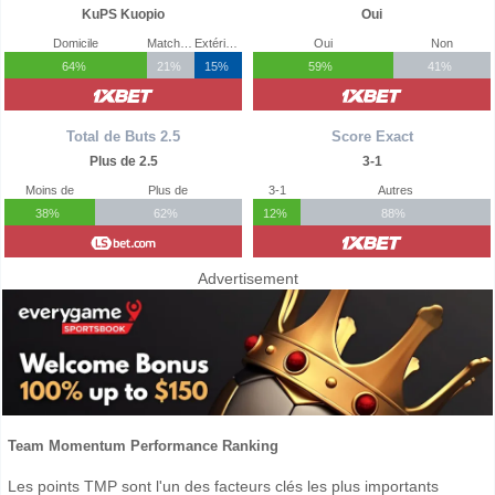
KuPS Kuopio
Oui
Domicile
Match Nul
Extérieur
Oui
Non
64%
21%
15%
59%
41%
Total de Buts 2.5
Score Exact
Plus de 2.5
3-1
Moins de
Plus de
3-1
Autres
38%
62%
12%
88%
Advertisement
Team Momentum Performance Ranking
Les points TMP sont l'un des facteurs clés les plus importants