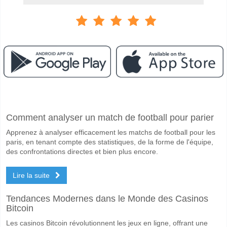
Facebook
Telegram
Instagram
A quand le match entre KuPS Kuopio v SJK?
Comment analyser un match de football pour parier
Le match entre KuPS Kuopio v SJK 08 May 2026 18:00.
Apprenez à analyser efficacement les matchs de football pour les
Quelle est l'équipe favorite pour gagner entre KuPS Ku
paris, en tenant compte des statistiques, de la forme de l'équipe,
KuPS Kuopio pour le Gagnant du match, avec une probabilité de 64%
des confrontations directes et bien plus encore.
Les deux équipes marqueront-elles dans le match KuP
Lire la suite
Oui pour Les Deux Équipes Marquent, avec un pourcentage de 59%.
Tendances Modernes dans le Monde des Casinos
Quel sera le résultat correct attendu entre KuPS Kuopi
Bitcoin
Sur le côté risqué, vous pouvez essayer le Résultat Correct de 3-1 q
Les casinos Bitcoin révolutionnent les jeux en ligne, offrant une