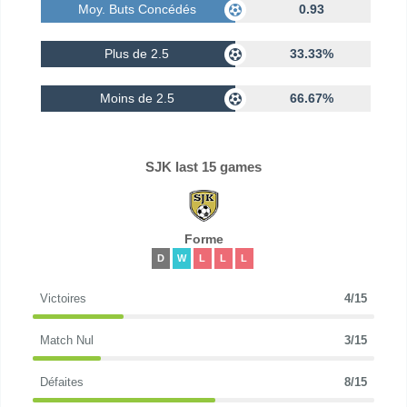
Moy. Buts Concédés
0.93
Plus de 2.5
33.33%
Moins de 2.5
66.67%
SJK last 15 games
Forme
D
W
L
L
L
Victoires
4/15
Match Nul
3/15
Défaites
8/15