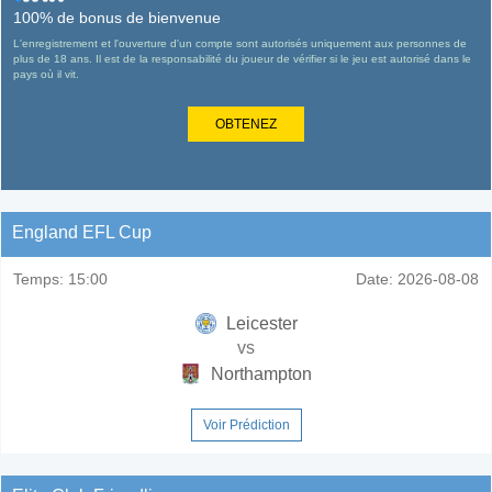
100% de bonus de bienvenue
L'enregistrement et l'ouverture d'un compte sont autorisés uniquement aux personnes de
plus de 18 ans. Il est de la responsabilité du joueur de vérifier si le jeu est autorisé dans le
pays où il vit.
OBTENEZ
England EFL Cup
Temps:
15:00
Date:
2026-08-08
Leicester
vs
Northampton
Voir Prédiction