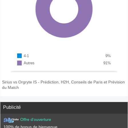
4-1
9
%
Autres
91
%
Sirius vs Orgryte IS - Prédiction, H2H, Conseils de Paris et Prévision
du Match
Publicité
Offre d'ouverture
100% de bonus de bienvenue