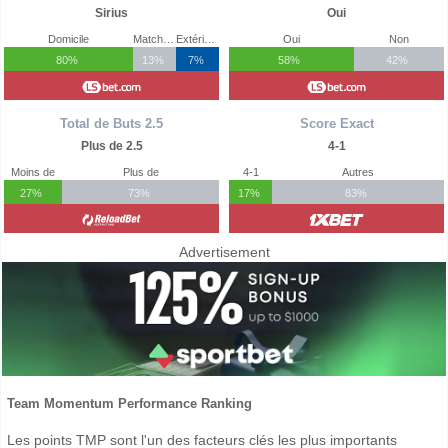
Sirius
Oui
Domicile
Match Nul
Extérieur
Oui
Non
80%
13%
7%
58%
42%
Total de Buts 2.5
Score Exact
Plus de 2.5
4-1
Moins de
Plus de
4-1
Autres
27%
73%
17%
83%
Advertisement
Team Momentum Performance Ranking
Les points TMP sont l'un des facteurs clés les plus importants