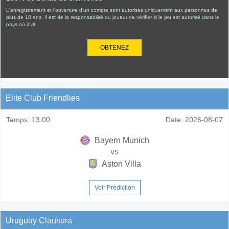
L'enregistrement et l'ouverture d'un compte sont autorisés uniquement aux personnes de
plus de 18 ans. Il est de la responsabilité du joueur de vérifier si le jeu est autorisé dans le
pays où il vit.
OBTENEZ
Elite Club Friendlies
Temps:
13:00
Date:
2026-08-07
Bayern Munich
vs
Aston Villa
Voir Prédiction
Uruguay Clausura