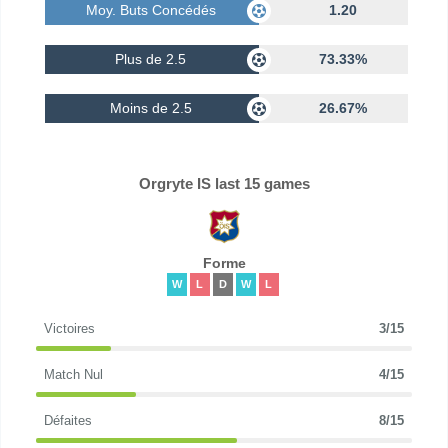
Moy. Buts Concédés
1.20
Plus de 2.5
73.33%
Moins de 2.5
26.67%
Orgryte IS last 15 games
Forme
W
L
D
W
L
Victoires
3/15
Match Nul
4/15
Défaites
8/15