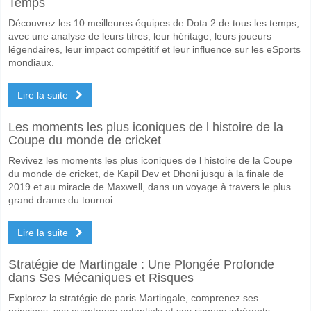
Temps
Quelle est l'équipe favorite pour gagner entre Sirius v O
Découvrez les 10 meilleures équipes de Dota 2 de tous les temps,
Sirius pour le Gagnant du match, avec une probabilité de 80%
avec une analyse de leurs titres, leur héritage, leurs joueurs
légendaires, leur impact compétitif et leur influence sur les eSports
Les deux équipes marqueront-elles dans le match Sirius
mondiaux.
Oui pour Les Deux Équipes Marquent, avec un pourcentage de 58%.
Lire la suite
Quel sera le résultat correct attendu entre Sirius v Orgr
Les moments les plus iconiques de l histoire de la
Sur le côté risqué, vous pouvez essayer le Résultat Correct de 4-1 q
Coupe du monde de cricket
Revivez les moments les plus iconiques de l histoire de la Coupe
du monde de cricket, de Kapil Dev et Dhoni jusqu à la finale de
2019 et au miracle de Maxwell, dans un voyage à travers le plus
grand drame du tournoi.
Lire la suite
Stratégie de Martingale : Une Plongée Profonde
dans Ses Mécaniques et Risques
Explorez la stratégie de paris Martingale, comprenez ses
principes, ses avantages potentiels et ses risques inhérents.