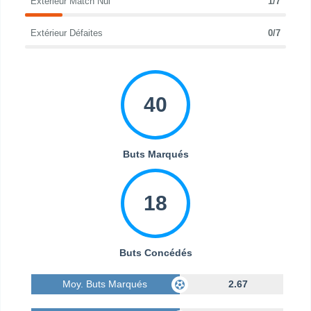
Extérieur Match Nul
1/7
Extérieur Défaites
0/7
40
Buts Marqués
18
Buts Concédés
Moy. Buts Marqués
2.67