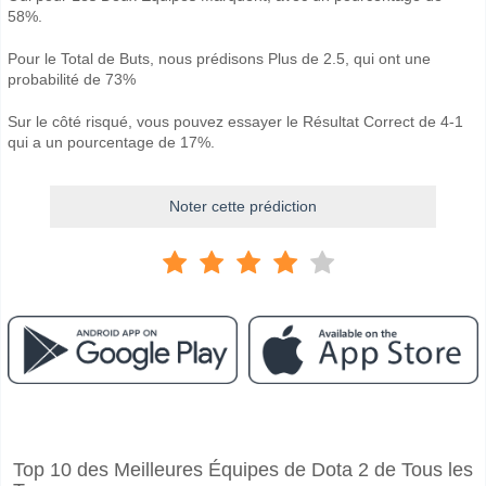
58%.
Pour le Total de Buts, nous prédisons Plus de 2.5, qui ont une
probabilité de 73%
Sur le côté risqué, vous pouvez essayer le Résultat Correct de 4-1
qui a un pourcentage de 17%.
Noter cette prédiction
Facebook
Telegram
Instagram
A quand le match entre Sirius v Orgryte IS?
Top 10 des Meilleures Équipes de Dota 2 de Tous les
Le match entre Sirius v Orgryte IS 11 May 2026 18:00.