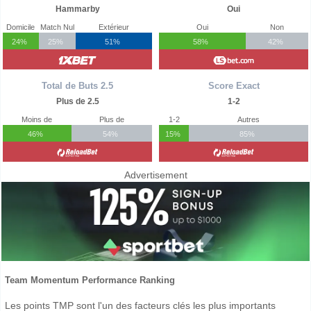
Hammarby
Oui
Domicile
Match Nul
Extérieur
Oui
Non
24%
25%
51%
58%
42%
Total de Buts 2.5
Score Exact
Plus de 2.5
1-2
Moins de
Plus de
1-2
Autres
46%
54%
15%
85%
Advertisement
Team Momentum Performance Ranking
Les points TMP sont l'un des facteurs clés les plus importants