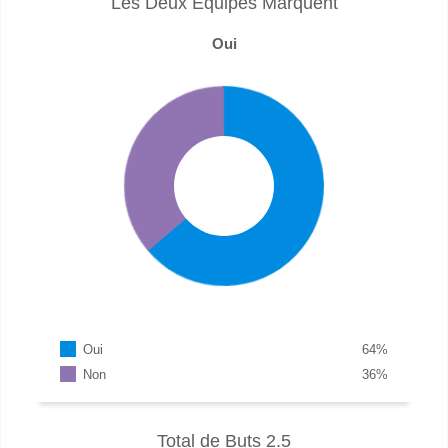
Les Deux Équipes Marquent
Oui
Oui
64
%
Non
36
%
Total de Buts 2.5