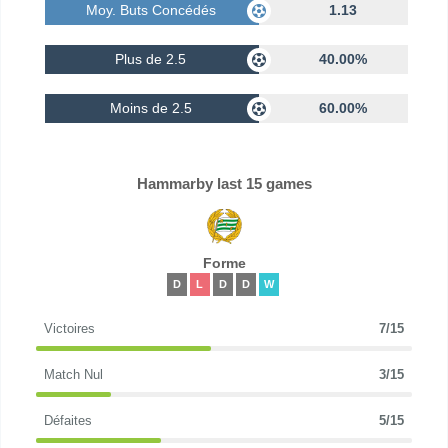
Moy. Buts Concédés
1.13
Plus de 2.5
40.00%
Moins de 2.5
60.00%
Hammarby last 15 games
Forme
D
L
D
D
W
Victoires
7/15
Match Nul
3/15
Défaites
5/15