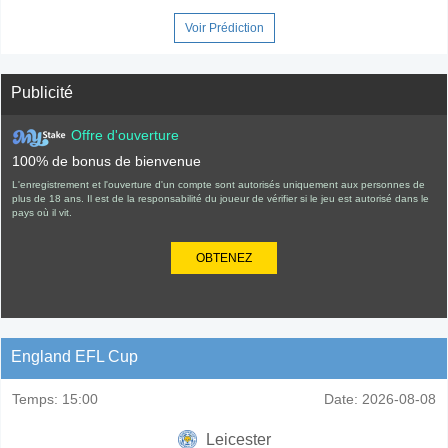
Voir Prédiction
Publicité
Offre d'ouverture
100% de bonus de bienvenue
L'enregistrement et l'ouverture d'un compte sont autorisés uniquement aux personnes de
plus de 18 ans. Il est de la responsabilité du joueur de vérifier si le jeu est autorisé dans le
pays où il vit.
OBTENEZ
England EFL Cup
Temps:
15:00
Date:
2026-08-08
Leicester