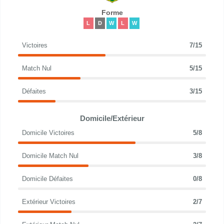
Forme
L
D
W
L
W
Victoires
7/15
Match Nul
5/15
Défaites
3/15
Domicile/Extérieur
Domicile Victoires
5/8
Domicile Match Nul
3/8
Domicile Défaites
0/8
Extérieur Victoires
2/7