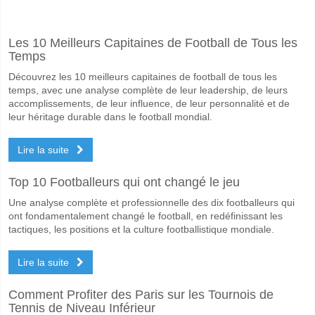
Facebook
Telegram
Instagram
A quand le match entre GAIS v Hammarby?
Les 10 Meilleurs Capitaines de Football de Tous les
Le match entre GAIS v Hammarby 20 May 2026 18:00.
Temps
Quelle est l'équipe favorite pour gagner entre GAIS v
Découvrez les 10 meilleurs capitaines de football de tous les
Hammarby pour le Gagnant du match, avec une probabilité de 51%
temps, avec une analyse complète de leur leadership, de leurs
accomplissements, de leur influence, de leur personnalité et de
Les deux équipes marqueront-elles dans le match GA
leur héritage durable dans le football mondial.
Oui pour Les Deux Équipes Marquent, avec un pourcentage de 58%.
Lire la suite
Quel sera le résultat correct attendu entre GAIS v Ha
Top 10 Footballeurs qui ont changé le jeu
Sur le côté risqué, vous pouvez essayer le Résultat Correct de 1-2 q
Une analyse complète et professionnelle des dix footballeurs qui
ont fondamentalement changé le football, en redéfinissant les
tactiques, les positions et la culture footballistique mondiale.
Lire la suite
Comment Profiter des Paris sur les Tournois de
Tennis de Niveau Inférieur