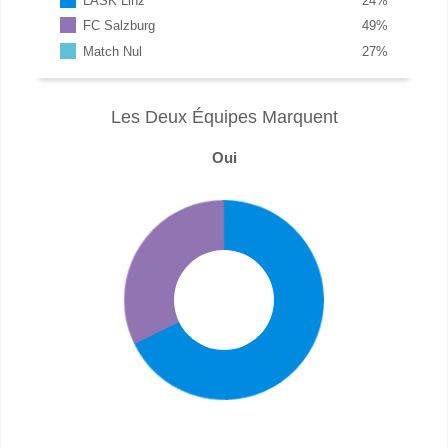
LASK Linz
24
%
FC Salzburg
49
%
Match Nul
27
%
Les Deux Équipes Marquent
Oui