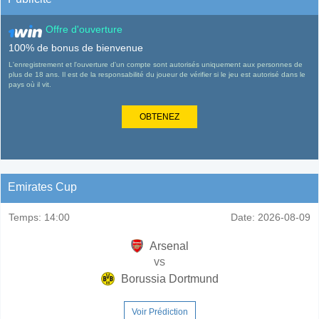
Offre d'ouverture
100% de bonus de bienvenue
L'enregistrement et l'ouverture d'un compte sont autorisés uniquement aux personnes de
plus de 18 ans. Il est de la responsabilité du joueur de vérifier si le jeu est autorisé dans le
pays où il vit.
OBTENEZ
Emirates Cup
Temps:
14:00
Date:
2026-08-09
Arsenal
vs
Borussia Dortmund
Voir Prédiction