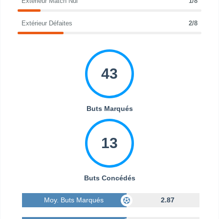
Extérieur Match Nul
1/8
Extérieur Défaites
2/8
43
Buts Marqués
13
Buts Concédés
Moy. Buts Marqués
2.87