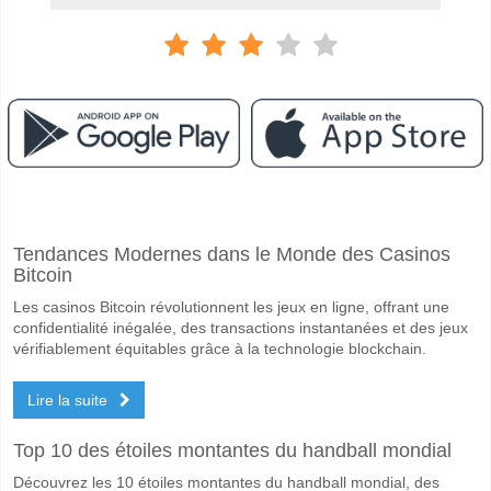
Facebook
Telegram
Instagram
A quand le match entre LASK Linz v FC Salzburg?
Tendances Modernes dans le Monde des Casinos
Le match entre LASK Linz v FC Salzburg 10 May 2026 16:00.
Bitcoin
Quelle est l'équipe favorite pour gagner entre LASK Li
Les casinos Bitcoin révolutionnent les jeux en ligne, offrant une
FC Salzburg pour le Gagnant du match, avec une probabilité de 44%
confidentialité inégalée, des transactions instantanées et des jeux
vérifiablement équitables grâce à la technologie blockchain.
Les deux équipes marqueront-elles dans le match LASK
Lire la suite
Oui pour Les Deux Équipes Marquent, avec un pourcentage de 69%.
Quel sera le résultat correct attendu entre LASK Linz v
Top 10 des étoiles montantes du handball mondial
Sur le côté risqué, vous pouvez essayer le Résultat Correct de 1-4 q
Découvrez les 10 étoiles montantes du handball mondial, des