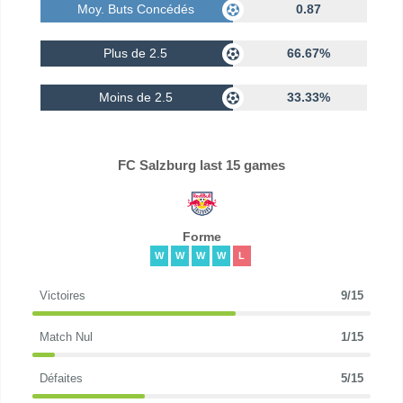
Moy. Buts Concédés
0.87
Plus de 2.5
66.67%
Moins de 2.5
33.33%
FC Salzburg last 15 games
Forme
W
W
W
W
L
Victoires
9/15
Match Nul
1/15
Défaites
5/15