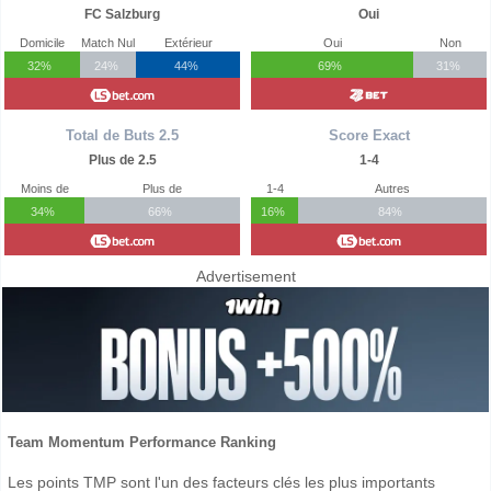
FC Salzburg
Oui
Domicile
Match Nul
Extérieur
Oui
Non
32%
24%
44%
69%
31%
Total de Buts 2.5
Score Exact
Plus de 2.5
1-4
Moins de
Plus de
1-4
Autres
34%
66%
16%
84%
Advertisement
Team Momentum Performance Ranking
Les points TMP sont l'un des facteurs clés les plus importants