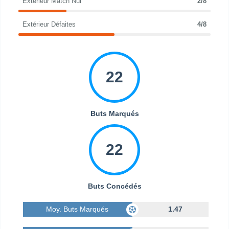
Extérieur Match Nul
2/8
Extérieur Défaites
4/8
22
Buts Marqués
22
Buts Concédés
Moy. Buts Marqués
1.47