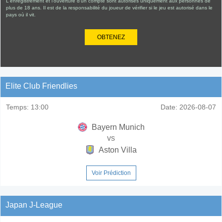
L'enregistrement et l'ouverture d'un compte sont autorisés uniquement aux personnes de
plus de 18 ans. Il est de la responsabilité du joueur de vérifier si le jeu est autorisé dans le
pays où il vit.
OBTENEZ
Elite Club Friendlies
Temps:
13:00
Date:
2026-08-07
Bayern Munich
vs
Aston Villa
Voir Prédiction
Japan J-League