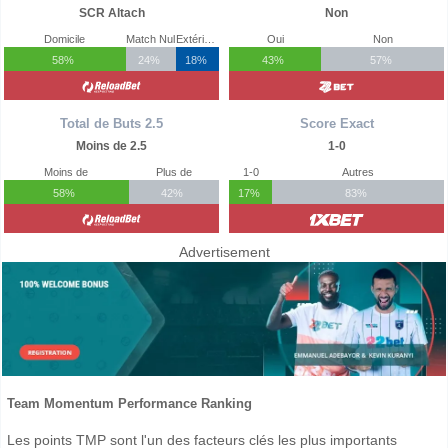
SCR Altach
Non
Domicile
Match Nul
Extérieur
Oui
Non
58%
24%
18%
43%
57%
Total de Buts 2.5
Score Exact
Moins de 2.5
1-0
Moins de
Plus de
1-0
Autres
58%
42%
17%
83%
Advertisement
Team Momentum Performance Ranking
Les points TMP sont l'un des facteurs clés les plus importants