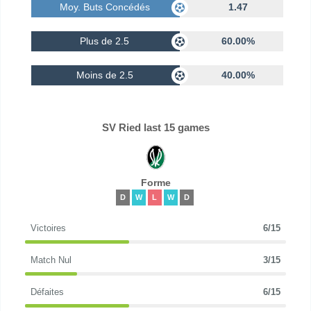
Moy. Buts Concédés
1.47
Plus de 2.5
60.00%
Moins de 2.5
40.00%
SV Ried last 15 games
Forme
D
W
L
W
D
Victoires
6/15
Match Nul
3/15
Défaites
6/15