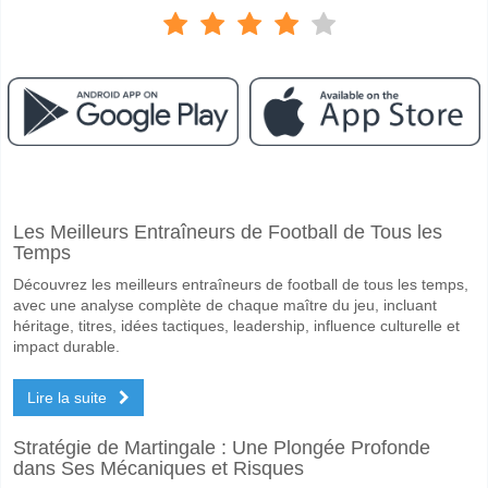
Facebook
Telegram
Instagram
A quand le match entre SCR Altach v SV Ried?
Les Meilleurs Entraîneurs de Football de Tous les
Le match entre SCR Altach v SV Ried 16 May 2026 16:00.
Temps
Quelle est l'équipe favorite pour gagner entre SCR Alta
Découvrez les meilleurs entraîneurs de football de tous les temps,
SCR Altach pour le Gagnant du match, avec une probabilité de 58%
avec une analyse complète de chaque maître du jeu, incluant
héritage, titres, idées tactiques, leadership, influence culturelle et
Les deux équipes marqueront-elles dans le match SCR 
impact durable.
Non pour Les Deux Équipes Marquent, avec un pourcentage de 57%.
Lire la suite
Quel sera le résultat correct attendu entre SCR Altach 
Stratégie de Martingale : Une Plongée Profonde
Sur le côté risqué, vous pouvez essayer le Résultat Correct de 1-0 q
dans Ses Mécaniques et Risques