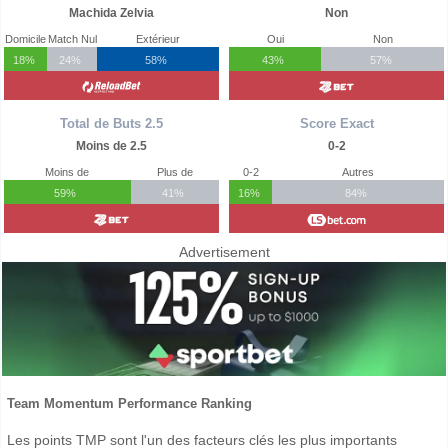
Machida Zelvia
Non
Domicile
Match Nul
Extérieur
Oui
Non
18%
24%
58%
43%
57%
Total de Buts 2.5
Score Exact
Moins de 2.5
0-2
Moins de
Plus de
0-2
Autres
59%
41%
16%
84%
Advertisement
Team Momentum Performance Ranking
Les points TMP sont l'un des facteurs clés les plus importants