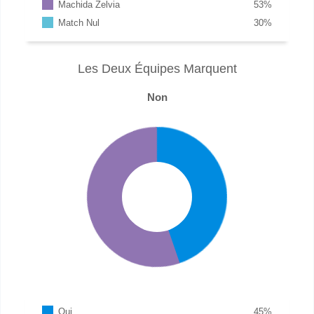
Machida Zelvia
53
%
Match Nul
30
%
Les Deux Équipes Marquent
Non
Oui
45
%