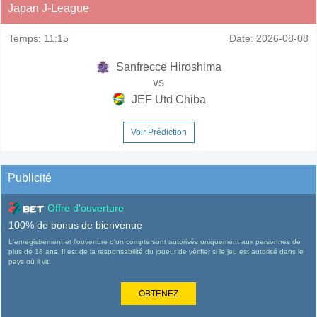
Japan J-League
Temps:
11:15
Date:
2026-08-08
Sanfrecce Hiroshima
vs
JEF Utd Chiba
Voir Prédiction
Publicité
Offre d'ouverture
100% de bonus de bienvenue
L'enregistrement et l'ouverture d'un compte sont autorisés uniquement aux personnes de
plus de 18 ans. Il est de la responsabilité du joueur de vérifier si le jeu est autorisé dans le
pays où il vit.
OBTENEZ