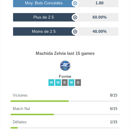
Moy. Buts Concédés
1.80
Plus de 2.5
60.00%
Moins de 2.5
40.00%
Machida Zelvia last 15 games
Forme
W
W
D
W
D
Victoires
8/15
Match Nul
6/15
Défaites
1/15