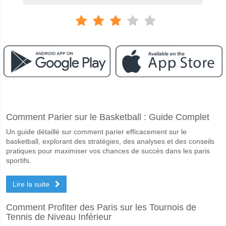
Facebook
Telegram
Instagram
A quand le match entre JEF Utd Chiba v Machida Zelvi
Comment Parier sur le Basketball : Guide Complet
Le match entre JEF Utd Chiba v Machida Zelvia 10 May 2026 09:00.
Un guide détaillé sur comment parier efficacement sur le
Quelle est l'équipe favorite pour gagner entre JEF Utd 
basketball, explorant des stratégies, des analyses et des conseils
Machida Zelvia pour le Gagnant du match, avec une probabilité de 5
pratiques pour maximiser vos chances de succès dans les paris
sportifs.
Les deux équipes marqueront-elles dans le match JEF 
Lire la suite
Non pour Les Deux Équipes Marquent, avec un pourcentage de 57%.
Quel sera le résultat correct attendu entre JEF Utd Chi
Comment Profiter des Paris sur les Tournois de
Tennis de Niveau Inférieur
Sur le côté risqué, vous pouvez essayer le Résultat Correct de 0-2 q