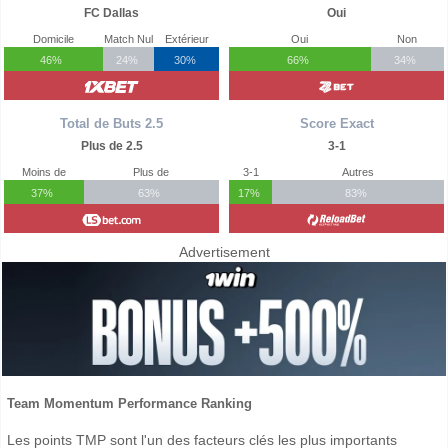
FC Dallas
Oui
Domicile
Match Nul
Extérieur
Oui
Non
46%
24%
30%
66%
34%
Total de Buts 2.5
Score Exact
Plus de 2.5
3-1
Moins de
Plus de
3-1
Autres
37%
63%
17%
83%
Advertisement
Team Momentum Performance Ranking
Les points TMP sont l'un des facteurs clés les plus importants