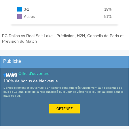
3-1
19
%
Autres
81
%
FC Dallas vs Real Salt Lake - Prédiction, H2H, Conseils de Paris et
Prévision du Match
Publicité
Offre d'ouverture
100% de bonus de bienvenue
L'enregistrement et l'ouverture d'un compte sont autorisés uniquement aux personnes de
plus de 18 ans. Il est de la responsabilité du joueur de vérifier si le jeu est autorisé dans le
pays où il vit.
OBTENEZ