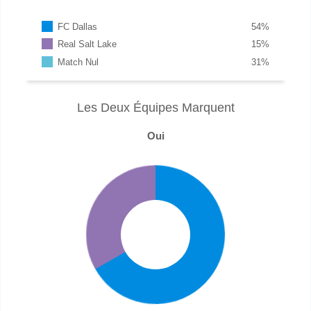
FC Dallas
54
%
Real Salt Lake
15
%
Match Nul
31
%
Les Deux Équipes Marquent
Oui