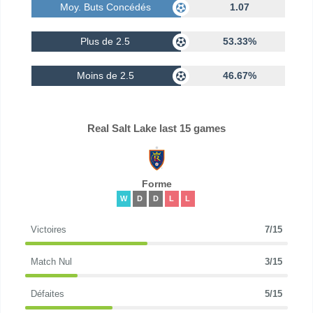
Moy. Buts Concédés
1.07
Plus de 2.5
53.33%
Moins de 2.5
46.67%
Real Salt Lake last 15 games
Forme
W
D
D
L
L
Victoires
7/15
Match Nul
3/15
Défaites
5/15