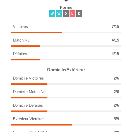
Forme
W
W
D
L
D
Victoires
7/15
Match Nul
4/15
Défaites
4/15
Domicile/Extérieur
Domicile Victoires
2/6
Domicile Match Nul
2/6
Domicile Défaites
2/6
Extérieur Victoires
5/9