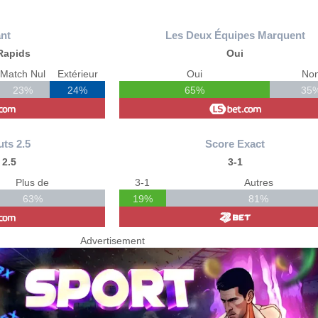
nt
Les Deux Équipes Marquent
Rapids
Oui
Match Nul
Extérieur
Oui
No
23%
24%
65%
35
uts 2.5
Score Exact
 2.5
3-1
Plus de
3-1
Autres
63%
19%
81%
Advertisement