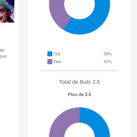
ité
Oui
59
%
aque
Non
41
%
Total de Buts 2.5
Plus de 2.5