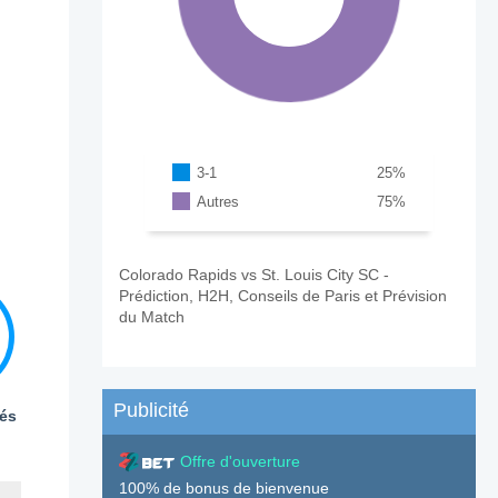
3-1
25
%
Autres
75
%
Colorado Rapids vs St. Louis City SC -
Prédiction, H2H, Conseils de Paris et Prévision
du Match
Publicité
és
Offre d'ouverture
100% de bonus de bienvenue