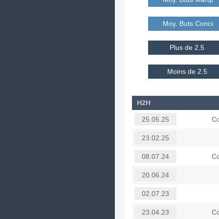
Moy. Buts Concé
Plus de 2.5
Moins de 2.5
H2H
Co
25.05.25
23.02.25
Co
08.07.24
20.06.24
02.07.23
Co
23.04.23