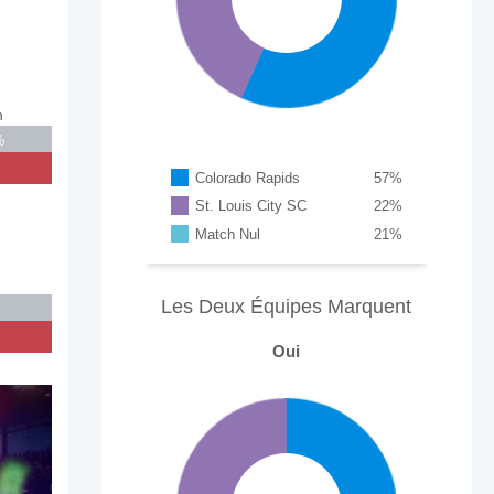
n
%
Colorado Rapids
57
%
St. Louis City SC
22
%
Match Nul
21
%
Les Deux Équipes Marquent
Oui