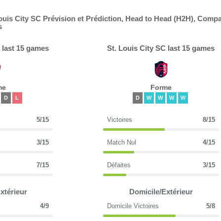
ouis City SC Prévision et Prédiction, Head to Head (H2H), Comp
s
 last 15 games
St. Louis City SC last 15 games
me
Forme
D
L
D
W
W
W
W
5/15
Victoires
8/15
3/15
Match Nul
4/15
7/15
Défaites
3/15
xtérieur
Domicile/Extérieur
4/9
Domicile Victoires
5/8