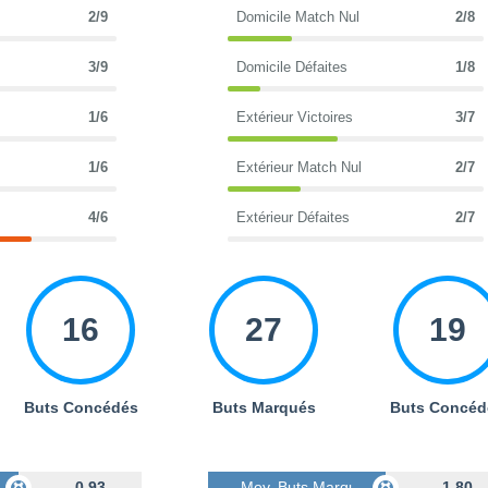
2/9
Domicile Match Nul
2/8
3/9
Domicile Défaites
1/8
1/6
Extérieur Victoires
3/7
1/6
Extérieur Match Nul
2/7
4/6
Extérieur Défaites
2/7
16
27
19
Buts Concédés
Buts Marqués
Buts Concéd
s
0.93
Moy. Buts Marqués
1.80