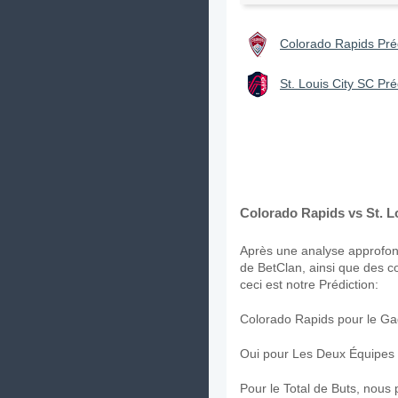
Colorado Rapids Préd
St. Louis City SC Pré
Colorado Rapids vs St. Lo
Après une analyse approfond
de BetClan, ainsi que des c
ceci est notre Prédiction:
Colorado Rapids pour le Ga
Oui pour Les Deux Équipes
Pour le Total de Buts, nous 