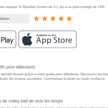
uvez essayer le Résultat Correct de 3-1 qui a un pourcentage de 19%.
diction
ram
e Colorado Rapids v St. Louis City SC?
tifs pour débutants
pids v St. Louis City SC 10 May 2026 02:30.
 sportifs réussis grâce à notre guide pour débutants. Découvrez les ba
vorite pour gagner entre Colorado Rapids v St. Louis Cit
éviter les erreurs courantes. Commencez à parier en toute confiance.
gnant du match, avec une probabilité de 53%
ueront-elles dans le match Colorado Rapids v St. Loui
 Marquent, avec un pourcentage de 65%.
 de volley-ball de tous les temps
shs de volley-ball de tous les temps, des puissants attaquants iconiqu