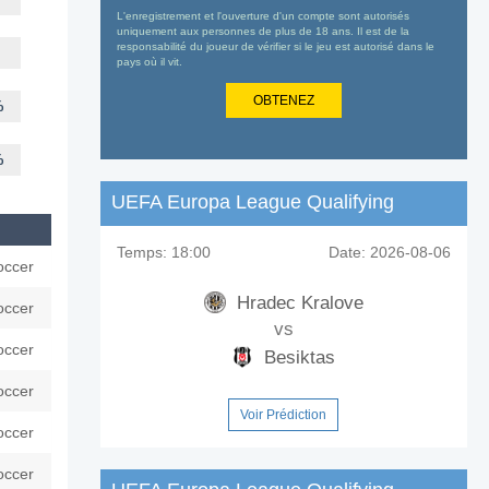
L'enregistrement et l'ouverture d'un compte sont autorisés
uniquement aux personnes de plus de 18 ans. Il est de la
responsabilité du joueur de vérifier si le jeu est autorisé dans le
pays où il vit.
OBTENEZ
%
%
UEFA Europa League Qualifying
Temps:
18:00
Date:
2026-08-06
occer
Hradec Kralove
occer
vs
occer
Besiktas
occer
Voir Prédiction
occer
occer