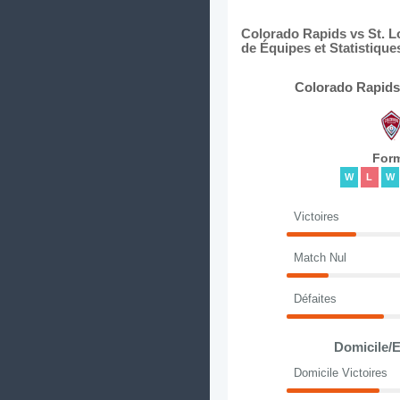
Colorado Rapids vs St. L
de Équipes et Statistique
Colorado Rapids
For
W
L
W
Victoires
Match Nul
Défaites
Domicile/E
Domicile Victoires