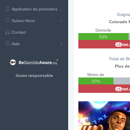
Application de pronostics de football
Gagna
Suivez-Nous
Colorado 
Domicile
Contact
53%
Aide
Total de B
Plus de
Moins de
Jouez responsable
37%