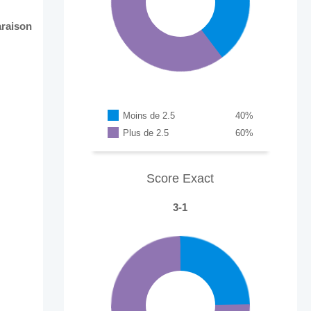
araison
Moins de 2.5
40
%
Plus de 2.5
60
%
Score Exact
3-1