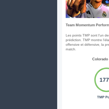
Team Momentum Perform
Les points TMP sont l'un des
prédiction. TMP montre l'élan
offensive et défensive, la p
match.
Colorado
177
TMP Po