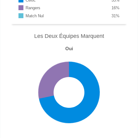
Celtic
53
%
Rangers
16
%
Match Nul
31
%
Les Deux Équipes Marquent
Oui