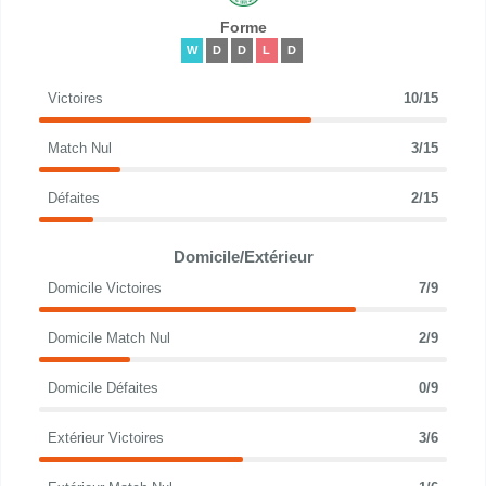
Forme
W
D
D
L
D
Victoires
10/15
Match Nul
3/15
Défaites
2/15
Domicile/Extérieur
Domicile Victoires
7/9
Domicile Match Nul
2/9
Domicile Défaites
0/9
Extérieur Victoires
3/6