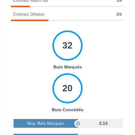
Extérieur Match Nul
1/6
Extérieur Défaites
2/6
32
Buts Marqués
20
Buts Concédés
Moy. Buts Marqués
2.13