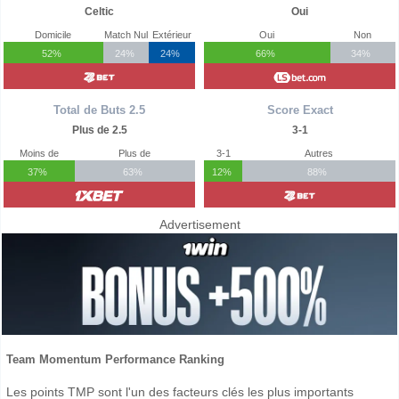
Celtic
Oui
Domicile
Match Nul
Extérieur
Oui
Non
52%
24%
24%
66%
34%
Total de Buts 2.5
Score Exact
Plus de 2.5
3-1
Moins de
Plus de
3-1
Autres
37%
63%
12%
88%
Advertisement
Team Momentum Performance Ranking
Les points TMP sont l'un des facteurs clés les plus importants