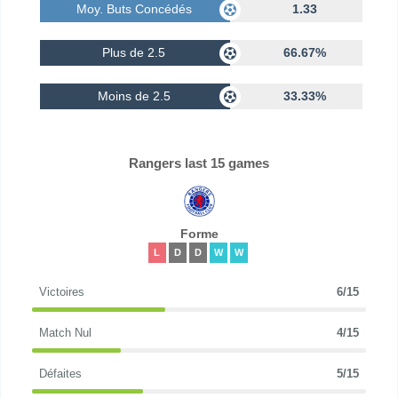
Moy. Buts Concédés
1.33
Plus de 2.5
66.67%
Moins de 2.5
33.33%
Rangers last 15 games
Forme
L
D
D
W
W
Victoires
6/15
Match Nul
4/15
Défaites
5/15