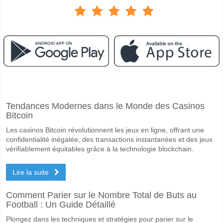
Facebook
Telegram
Instagram
A quand le match entre Celtic v Rangers?
Tendances Modernes dans le Monde des Casinos
Le match entre Celtic v Rangers 10 May 2026 12:00.
Bitcoin
Quelle est l'équipe favorite pour gagner entre Celtic v 
Les casinos Bitcoin révolutionnent les jeux en ligne, offrant une
Celtic pour le Gagnant du match, avec une probabilité de 52%
confidentialité inégalée, des transactions instantanées et des jeux
vérifiablement équitables grâce à la technologie blockchain.
Les deux équipes marqueront-elles dans le match Celti
Lire la suite
Oui pour Les Deux Équipes Marquent, avec un pourcentage de 66%.
Quel sera le résultat correct attendu entre Celtic v Ran
Comment Parier sur le Nombre Total de Buts au
Football : Un Guide Détaillé
Sur le côté risqué, vous pouvez essayer le Résultat Correct de 3-1 q
Plongez dans les techniques et stratégies pour parier sur le