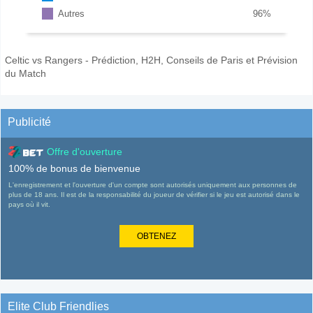
Autres
96
%
Celtic vs Rangers - Prédiction, H2H, Conseils de Paris et Prévision
du Match
Publicité
Offre d'ouverture
100% de bonus de bienvenue
L'enregistrement et l'ouverture d'un compte sont autorisés uniquement aux personnes de
plus de 18 ans. Il est de la responsabilité du joueur de vérifier si le jeu est autorisé dans le
pays où il vit.
OBTENEZ
Elite Club Friendlies