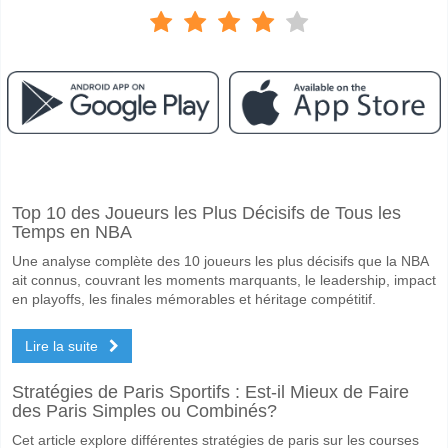
Facebook
Telegram
Instagram
A quand le match entre Aberdeen v St Mirren?
Top 10 des Joueurs les Plus Décisifs de Tous les
Le match entre Aberdeen v St Mirren 12 May 2026 19:45.
Temps en NBA
Quelle est l'équipe favorite pour gagner entre Aberdeen
Une analyse complète des 10 joueurs les plus décisifs que la NBA
Aberdeen pour le Gagnant du match, avec une probabilité de 47%
ait connus, couvrant les moments marquants, le leadership, impact
en playoffs, les finales mémorables et héritage compétitif.
Les deux équipes marqueront-elles dans le match Aber
Lire la suite
Oui pour Les Deux Équipes Marquent, avec un pourcentage de 58%.
Quel sera le résultat correct attendu entre Aberdeen v S
Stratégies de Paris Sportifs : Est-il Mieux de Faire
des Paris Simples ou Combinés?
Sur le côté risqué, vous pouvez essayer le Résultat Correct de 2-1 q
Cet article explore différentes stratégies de paris sur les courses