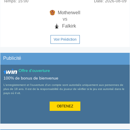
Temps:
15:00
Date:
2026-08-09
Motherwell
vs
Falkirk
Voir Prédiction
Publicité
Offre d'ouverture
100% de bonus de bienvenue
L'enregistrement et l'ouverture d'un compte sont autorisés uniquement aux personnes de
plus de 18 ans. Il est de la responsabilité du joueur de vérifier si le jeu est autorisé dans le
pays où il vit.
OBTENEZ