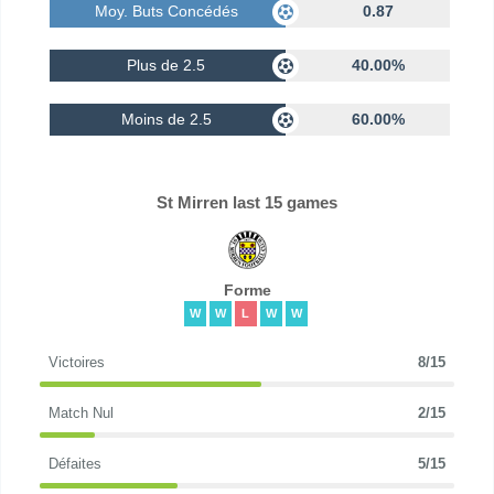
Moy. Buts Concédés
0.87
Plus de 2.5
40.00%
Moins de 2.5
60.00%
St Mirren last 15 games
Forme
W
W
L
W
W
Victoires
8/15
Match Nul
2/15
Défaites
5/15