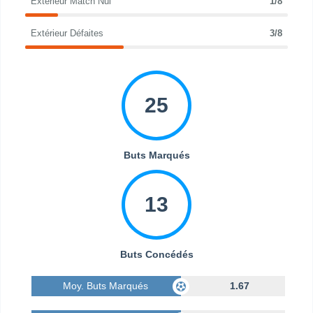
Extérieur Match Nul
1/8
Extérieur Défaites
3/8
25
Buts Marqués
13
Buts Concédés
Moy. Buts Marqués
1.67