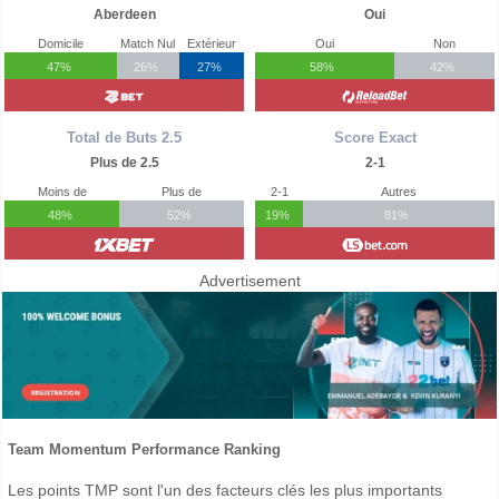
Aberdeen
Oui
Domicile
Match Nul
Extérieur
Oui
Non
47%
26%
27%
58%
42%
Total de Buts 2.5
Score Exact
Plus de 2.5
2-1
Moins de
Plus de
2-1
Autres
48%
52%
19%
81%
Advertisement
Team Momentum Performance Ranking
Les points TMP sont l'un des facteurs clés les plus importants