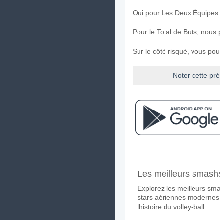
Oui pour Les Deux Équipes
Pour le Total de Buts, nous 
Sur le côté risqué, vous po
Noter cette pré
Facebook
Telegram
Instag
A quand le match entr
Les meilleurs smashs
Le match entre Barcelona v
Explorez les meilleurs sma
Quelle est l'équipe fa
stars aériennes modernes,
Barcelona pour le Gagnant 
lhistoire du volley-ball.