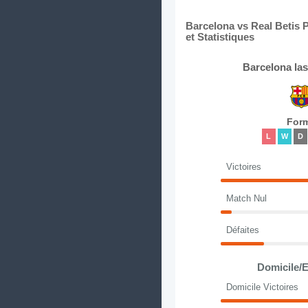
Barcelona vs Real Betis 
et Statistiques
Barcelona la
For
L
W
D
Victoires
Match Nul
Défaites
Domicile/E
Domicile Victoires