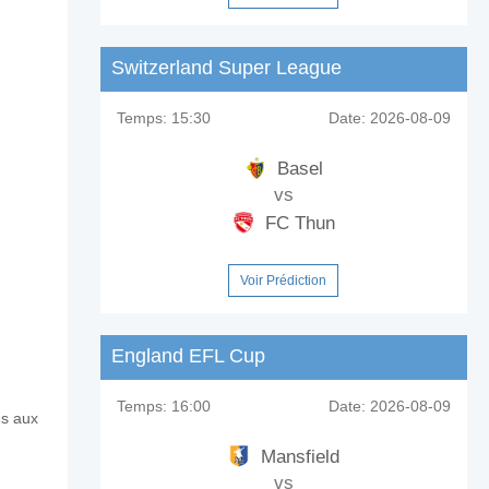
Switzerland Super League
Temps:
15:30
Date:
2026-08-09
Basel
vs
FC Thun
Voir Prédiction
England EFL Cup
Temps:
16:00
Date:
2026-08-09
es aux
Mansfield
vs