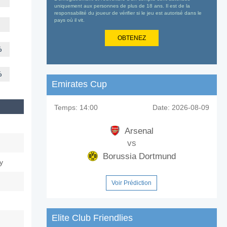
uniquement aux personnes de plus de 18 ans. Il est de la
responsabilité du joueur de vérifier si le jeu est autorisé dans le
pays où il vit.
OBTENEZ
%
%
Emirates Cup
Temps:
14:00
Date:
2026-08-09
Arsenal
vs
Borussia Dortmund
y
Voir Prédiction
Elite Club Friendlies