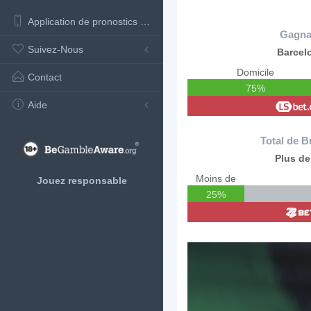
Application de pronostics de football
Gagna
Suivez-Nous
Barcel
Domicile
Contact
75%
Aide
Total de B
Plus de
Moins de
Jouez responsable
25%