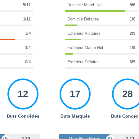
5/11
Domicile Match Nul
5/6
1/11
Domicile Défaites
1/6
3/4
Extérieur Victoires
2/9
1/4
Extérieur Match Nul
1/9
0/4
Extérieur Défaites
6/9
12
17
28
Buts Concédés
Buts Marqués
Buts Concéd
s
2.20
Moy. Buts Marqués
1.13