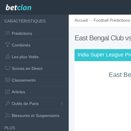
Accueil
Football Prédictions
CARACTÉRISTIQUES
Prédictions
East Bengal Club 
Combinés
India Super League Pr
Les plus Votés
Scores en Direct
East Be
Classements
Articles
Outils de Paris
Blessures et Suspensions
PLUS