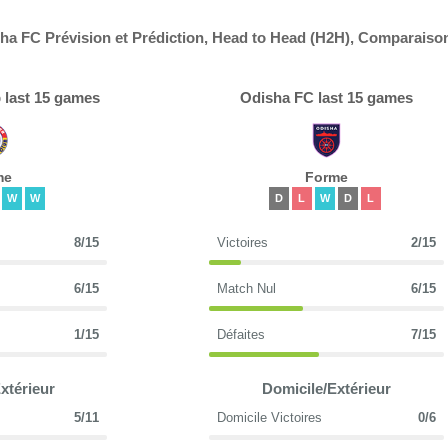
ha FC Prévision et Prédiction, Head to Head (H2H), Comparaiso
 last 15 games
Odisha FC last 15 games
me
Forme
W
W
D
L
W
D
L
8/15
Victoires
2/15
6/15
Match Nul
6/15
1/15
Défaites
7/15
xtérieur
Domicile/Extérieur
5/11
Domicile Victoires
0/6