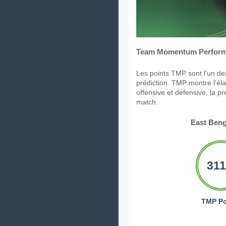
Team Momentum Perform
Les points TMP sont l'un des
prédiction. TMP montre l'élan
offensive et défensive, la p
match.
East Beng
311
TMP Po