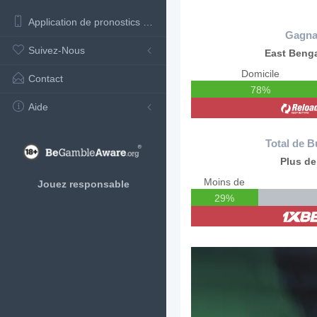
Application de pronostics de football
Gagna
Suivez-Nous
East Benga
Domicile
Contact
78%
Aide
Total de B
Plus de
Moins de
Jouez responsable
29%