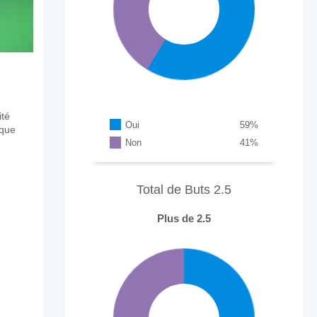
ité
Oui
59
%
aque
Non
41
%
Total de Buts 2.5
Plus de 2.5