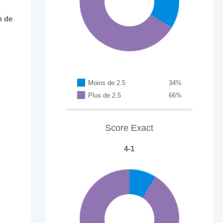
n de
Moins de 2.5
34
%
Plus de 2.5
66
%
Score Exact
4-1