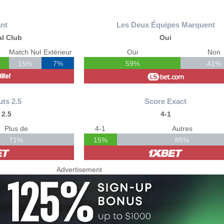
nt
Les Deux Équipes Marquent
l Club
Oui
Match Nul
Extérieur
Oui
Non
15%
7%
59%
41%
uts 2.5
Score Exact
 2.5
4-1
Plus de
4-1
Autres
71%
15%
85%
Advertisement