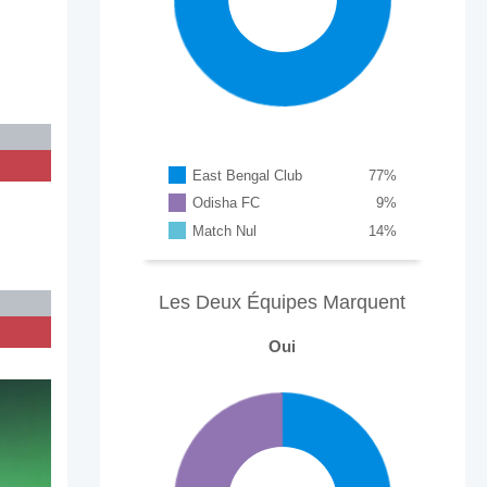
East Bengal Club
77
%
Odisha FC
9
%
Match Nul
14
%
Les Deux Équipes Marquent
Oui