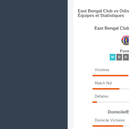
East Bengal Club vs Odis
Équipes et Statistiques
East Bengal Club
For
W
D
D
Victoires
Match Nul
Défaites
Domicile/E
Domicile Victoires