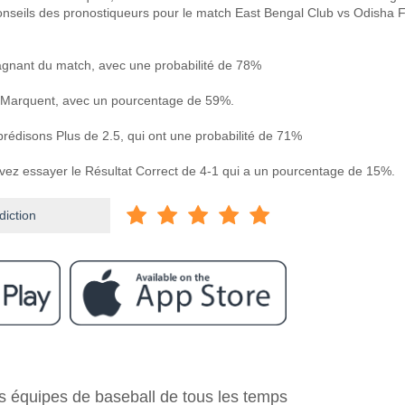
onseils des pronostiqueurs pour le match East Bengal Club vs Odisha 
agnant du match, avec une probabilité de 78%
 Marquent, avec un pourcentage de 59%.
prédisons Plus de 2.5, qui ont une probabilité de 71%
uvez essayer le Résultat Correct de 4-1 qui a un pourcentage de 15%.
diction
ram
re East Bengal Club v Odisha FC?
s équipes de baseball de tous les temps
 Club v Odisha FC 28 April 2026 15:00.