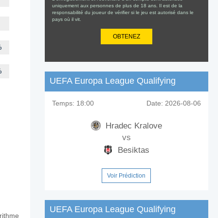
uniquement aux personnes de plus de 18 ans. Il est de la
responsabilité du joueur de vérifier si le jeu est autorisé dans le
pays où il vit.
OBTENEZ
%
%
UEFA Europa League Qualifying
Temps:
18:00
Date:
2026-08-06
Hradec Kralove
vs
Besiktas
Voir Prédiction
UEFA Europa League Qualifying
orithme