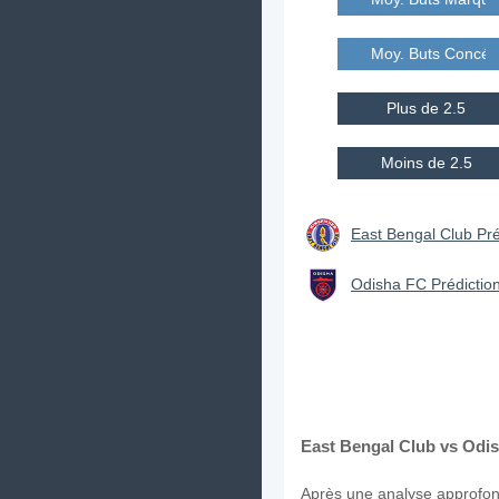
Moy. Buts Concé
Plus de 2.5
Moins de 2.5
East Bengal Club Pré
Odisha FC Prédiction
East Bengal Club vs Odis
Après une analyse approfond