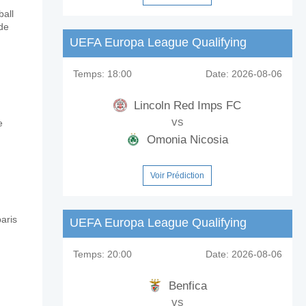
all
 de
UEFA Europa League Qualifying
 FC?
Temps:
18:00
Date:
2026-08-06
Lincoln Red Imps FC
vs
e
Omonia Nicosia
Voir Prédiction
aris
UEFA Europa League Qualifying
Temps:
20:00
Date:
2026-08-06
Benfica
vs