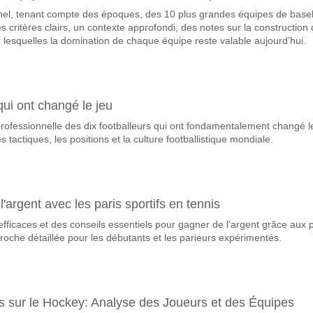
el, tenant compte des époques, des 10 plus grandes équipes de baseb
avorite pour gagner entre East Bengal Club v Odisha FC?
s critères clairs, un contexte approfondi, des notes sur la construction
agnant du match, avec une probabilité de 78%
our lesquelles la domination de chaque équipe reste valable aujourd’hui.
queront-elles dans le match East Bengal Club v Odisha
 Marquent, avec un pourcentage de 59%.
qui ont changé le jeu
 correct attendu entre East Bengal Club v Odisha FC?
rofessionnelle des dix footballeurs qui ont fondamentalement changé l
uvez essayer le Résultat Correct de 4-1 qui a un pourcentage de 15%.
es tactiques, les positions et la culture footballistique mondiale.
argent avec les paris sportifs en tennis
fficaces et des conseils essentiels pour gagner de l'argent grâce aux p
proche détaillée pour les débutants et les parieurs expérimentés.
s sur le Hockey: Analyse des Joueurs et des Équipes