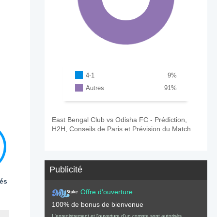
4-1
9
%
Autres
91
%
East Bengal Club vs Odisha FC - Prédiction,
H2H, Conseils de Paris et Prévision du Match
Publicité
és
Offre d'ouverture
100% de bonus de bienvenue
L'enregistrement et l'ouverture d'un compte sont autorisés