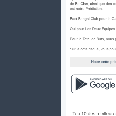
de BetClan, ainsi que des c
est notre Prédiction:
East Bengal Club pour le G
Oui pour Les Deux Équipes
Pour le Total de Buts, nous 
Sur le côté risqué, vous po
Noter cette pré
Facebook
Telegram
Instag
A quand le match ent
Top 10 des meilleure
Le match entre East Bengal