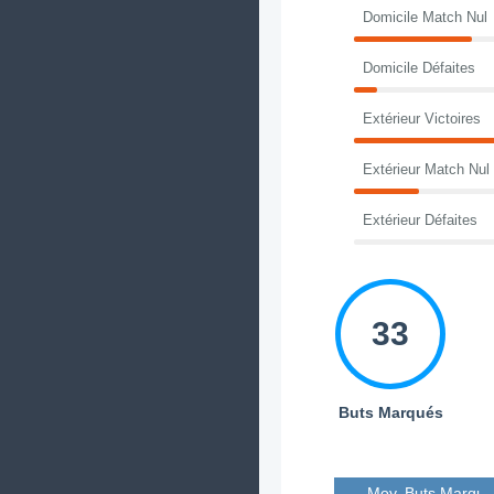
Domicile Match Nul
Domicile Défaites
Extérieur Victoires
Extérieur Match Nul
Extérieur Défaites
33
Buts Marqués
Moy. Buts Marqué