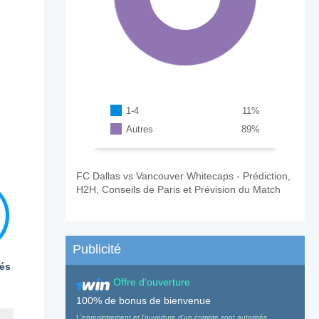
1-4
11
%
Autres
89
%
FC Dallas vs Vancouver Whitecaps - Prédiction,
H2H, Conseils de Paris et Prévision du Match
Publicité
és
Offre d'ouverture
100% de bonus de bienvenue
L'enregistrement et l'ouverture d'un compte sont autorisés