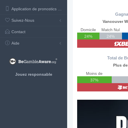
Application de pronostics de football
Gagna
Suivez-Nous
Vancouver W
Domicile
Match Nul
Contact
24%
24%
Aide
Total de B
Plus de
Moins de
Jouez responsable
37%