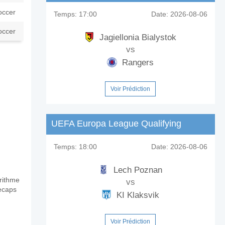
occer
Temps:
17:00
Date:
2026-08-06
occer
Jagiellonia Bialystok
vs
Rangers
Voir Prédiction
UEFA Europa League Qualifying
Temps:
18:00
Date:
2026-08-06
Lech Poznan
orithme
vs
tecaps
KI Klaksvik
Voir Prédiction