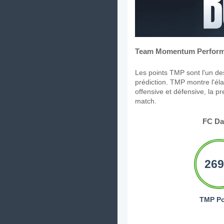
Team Momentum Perform
Les points TMP sont l'un des
prédiction. TMP montre l'élan
offensive et défensive, la p
match.
FC Da
269
TMP Po