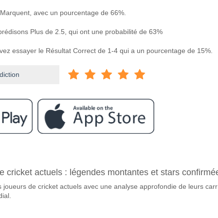
 Marquent, avec un pourcentage de 66%.
prédisons Plus de 2.5, qui ont une probabilité de 63%
uvez essayer le Résultat Correct de 1-4 qui a un pourcentage de 15%.
diction
ram
re FC Dallas v Vancouver Whitecaps?
e cricket actuels : légendes montantes et stars confirmé
 Vancouver Whitecaps 14 May 2026 01:30.
 joueurs de cricket actuels avec une analyse approfondie de leurs carr
avorite pour gagner entre FC Dallas v Vancouver Whiteca
ial.
e Gagnant du match, avec une probabilité de 52%