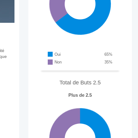
ité
Oui
65
%
aque
Non
35
%
Total de Buts 2.5
Plus de 2.5