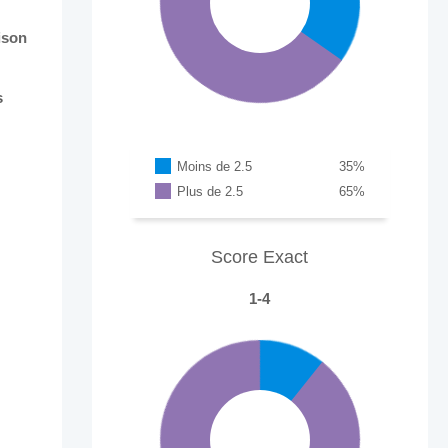
ison
s
Moins de 2.5
35
%
Plus de 2.5
65
%
Score Exact
1-4