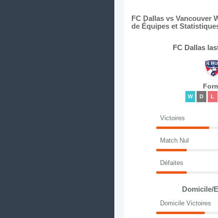
FC Dallas vs Vancouver W
de Équipes et Statistique
FC Dallas la
For
W
D
L
Victoires
Match Nul
Défaites
Domicile/E
Domicile Victoires