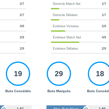
2/7
Domicile Match Nul
1/7
2/7
Domicile Défaites
1/7
4/8
Extérieur Victoires
2/8
2/8
Extérieur Match Nul
4/8
2/8
Extérieur Défaites
2/8
19
29
18
Buts Concédés
Buts Marqués
Buts Concéd
s
1.87
Moy. Buts Marqués
1.93