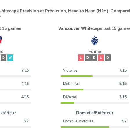
hitecaps Prévision et Prédiction, Head to Head (H2H), Compara
s
st 15 games
Vancouver Whitecaps last 15 game
me
Forme
D
W
L
D
D
L
D
7/15
Victoires
7/15
4/15
Match Nul
5/15
4/15
Défaites
3/15
xtérieur
Domicile/Extérieur
3/7
Domicile Victoires
5/7