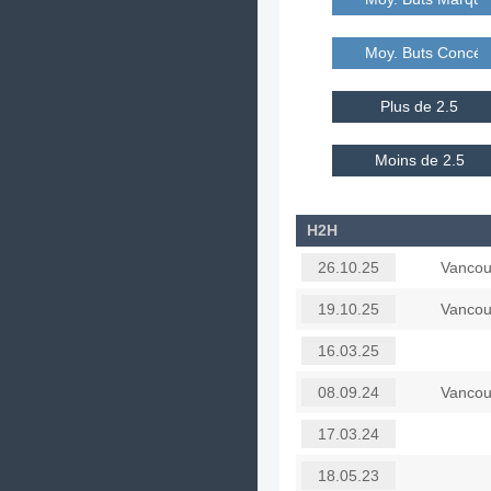
Moy. Buts Concé
Plus de 2.5
Moins de 2.5
H2H
Vancou
26.10.25
Vancou
19.10.25
16.03.25
Vancou
08.09.24
17.03.24
18.05.23