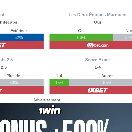
nt
Les Deux Équipes Marquent
hitecaps
Oui
Extérieur
Oui
No
52%
66%
34
uts 2.5
Score Exact
 2.5
1-4
Plus de
1-4
Autres
63%
15%
85%
Advertisement