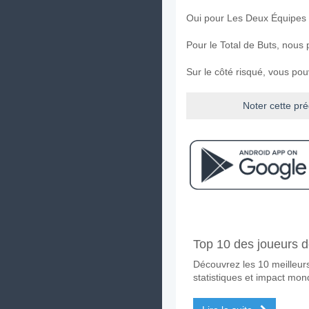
Oui pour Les Deux Équipes
Pour le Total de Buts, nous 
Sur le côté risqué, vous po
Noter cette pré
Facebook
Telegram
Instag
A quand le match ent
Top 10 des joueurs d
Le match entre FC Dallas v
Découvrez les 10 meilleurs
Quelle est l'équipe f
statistiques et impact mond
Vancouver Whitecaps pour l