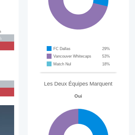
n
%
FC Dallas
29
%
Vancouver Whitecaps
53
%
Match Nul
18
%
Les Deux Équipes Marquent
Oui