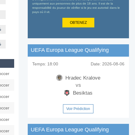
uniquement aux personnes de plus de 18 ans. Il est de la
responsabilité du joueur de vérifier si le jeu est autorisé dans le
pays où il vit.
OBTENEZ
%
%
UEFA Europa League Qualifying
Temps:
18:00
Date:
2026-08-06
occer
Hradec Kralove
vs
occer
Besiktas
occer
occer
Voir Prédiction
occer
UEFA Europa League Qualifying
occer