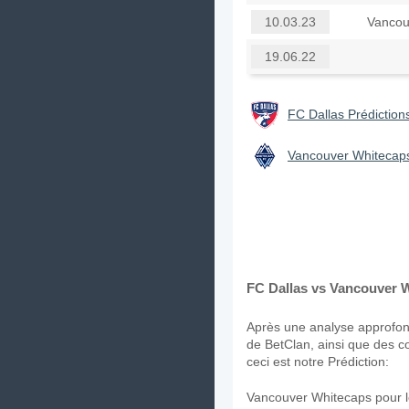
Vancou
10.03.23
19.06.22
FC Dallas Prédictions
Vancouver Whitecaps 
FC Dallas vs Vancouver W
Après une analyse approfond
de BetClan, ainsi que des c
ceci est notre Prédiction:
Vancouver Whitecaps pour l