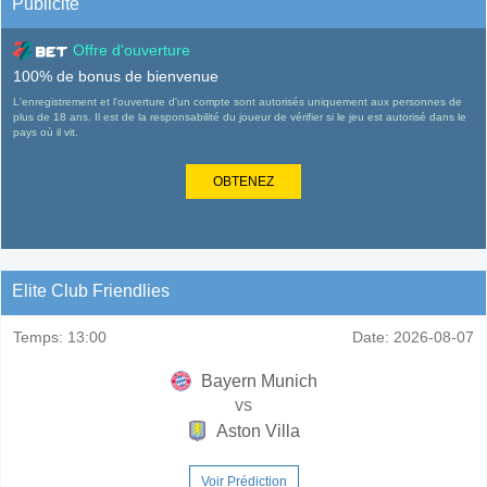
Publicité
Offre d'ouverture
100% de bonus de bienvenue
L'enregistrement et l'ouverture d'un compte sont autorisés uniquement aux personnes de
plus de 18 ans. Il est de la responsabilité du joueur de vérifier si le jeu est autorisé dans le
pays où il vit.
OBTENEZ
Elite Club Friendlies
Temps:
13:00
Date:
2026-08-07
Bayern Munich
vs
Aston Villa
Voir Prédiction