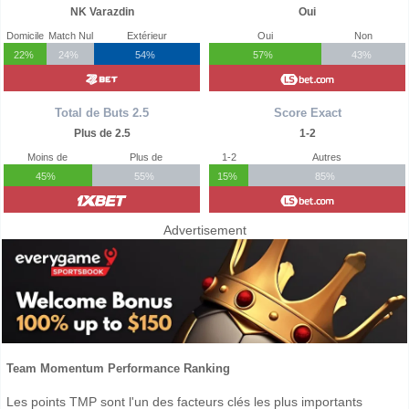
NK Varazdin
Oui
Domicile
Match Nul
Extérieur
Oui
Non
22%
24%
54%
57%
43%
Total de Buts 2.5
Score Exact
Plus de 2.5
1-2
Moins de
Plus de
1-2
Autres
45%
55%
15%
85%
Advertisement
Team Momentum Performance Ranking
Les points TMP sont l'un des facteurs clés les plus importants