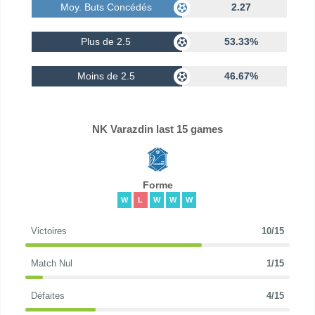
Moy. Buts Concédés
2.27
Plus de 2.5
53.33%
Moins de 2.5
46.67%
NK Varazdin last 15 games
Forme
W
L
W
W
W
Victoires
10/15
Match Nul
1/15
Défaites
4/15