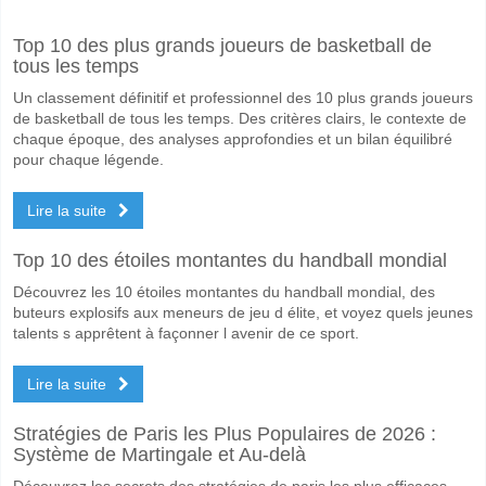
A quand le match entre Vukovar 1991 v NK Varazdin?
Top 10 des plus grands joueurs de basketball de
Le match entre Vukovar 1991 v NK Varazdin 15 May 2026 17:00.
tous les temps
Quelle est l'équipe favorite pour gagner entre Vukovar
Un classement définitif et professionnel des 10 plus grands joueurs
NK Varazdin pour le Gagnant du match, avec une probabilité de 54%
de basketball de tous les temps. Des critères clairs, le contexte de
chaque époque, des analyses approfondies et un bilan équilibré
Les deux équipes marqueront-elles dans le match Vuko
pour chaque légende.
Oui pour Les Deux Équipes Marquent, avec un pourcentage de 57%.
Lire la suite
Quel sera le résultat correct attendu entre Vukovar 19
Top 10 des étoiles montantes du handball mondial
Sur le côté risqué, vous pouvez essayer le Résultat Correct de 1-2 q
Découvrez les 10 étoiles montantes du handball mondial, des
buteurs explosifs aux meneurs de jeu d élite, et voyez quels jeunes
talents s apprêtent à façonner l avenir de ce sport.
Lire la suite
Stratégies de Paris les Plus Populaires de 2026 :
Système de Martingale et Au-delà
Découvrez les secrets des stratégies de paris les plus efficaces