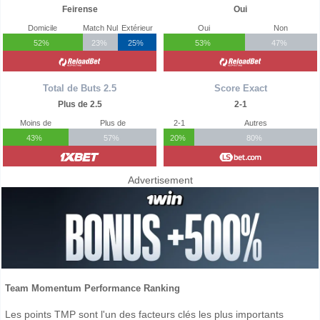
Feirense
Oui
Domicile
Match Nul
Extérieur
Oui
Non
52%
23%
25%
53%
47%
Total de Buts 2.5
Score Exact
Plus de 2.5
2-1
Moins de
Plus de
2-1
Autres
43%
57%
20%
80%
Advertisement
Team Momentum Performance Ranking
Les points TMP sont l'un des facteurs clés les plus importants