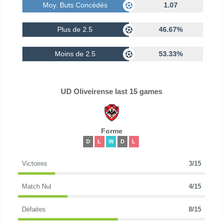
Moy. Buts Concédés
1.07
Plus de 2.5
46.67%
Moins de 2.5
53.33%
UD Oliveirense last 15 games
Forme
D
L
W
D
L
Victoires
3/15
Match Nul
4/15
Défaites
8/15