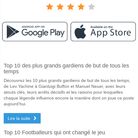
Facebook
Telegram
Instagram
A quand le match entre Feirense v UD Oliveirense?
Top 10 des plus grands gardiens de but de tous les
Le match entre Feirense v UD Oliveirense 09 May 2026 15:30.
temps
Quelle est l'équipe favorite pour gagner entre Feirense
Découvrez les 10 plus grands gardiens de but de tous les temps,
Feirense pour le Gagnant du match, avec une probabilité de 52%
de Lev Yachine à Gianluigi Buffon et Manuel Neuer, avec leurs
atouts clés, leurs arrêts décisifs et les raisons pour lesquelles
Les deux équipes marqueront-elles dans le match Feir
chaque légende influence encore la manière dont on joue ce poste
aujourd’hui.
Oui pour Les Deux Équipes Marquent, avec un pourcentage de 53%.
Lire la suite
Quel sera le résultat correct attendu entre Feirense v U
Sur le côté risqué, vous pouvez essayer le Résultat Correct de 2-1 q
Top 10 Footballeurs qui ont changé le jeu