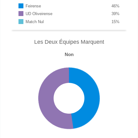
Feirense
46
%
UD Oliveirense
39
%
Match Nul
15
%
Les Deux Équipes Marquent
Non