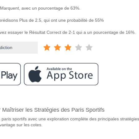
 Marquent, avec un pourcentage de 63%.
prédisons Plus de 2.5, qui ont une probabilité de 55%
uvez essayer le Résultat Correct de 2-1 qui a un pourcentage de 16%.
diction
ram
re Southampton v Middlesbrough?
Maîtriser les Stratégies des Paris Sportifs
n v Middlesbrough 12 May 2026 20:00.
 paris sportifs avec une exploration complète des principales stratégies
avorite pour gagner entre Southampton v Middlesbrough?
antage sur les cotes.
t du match, avec une probabilité de 44%