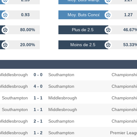
dés
0.93
Moy. Buts Concédés
1.27
80.00%
Plus de 2.5
46.67
20.00%
Moins de 2.5
53.33
Middlesbrough
0 - 0
Southampton
Championsh
Middlesbrough
4 - 0
Southampton
Championsh
Southampton
1 - 1
Middlesbrough
Championsh
Southampton
1 - 1
Middlesbrough
Championsh
Middlesbrough
2 - 1
Southampton
Championsh
Middlesbrough
1 - 2
Southampton
Premier Leag