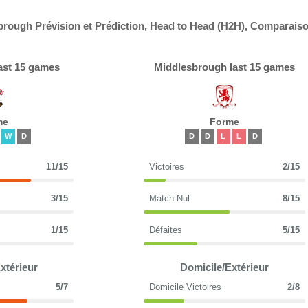
rough Prévision et Prédiction, Head to Head (H2H), Comparais
ast 15 games
Middlesbrough last 15 games
me
Forme
W
D
D
D
L
L
D
11/15
Victoires
2/15
3/15
Match Nul
8/15
1/15
Défaites
5/15
xtérieur
Domicile/Extérieur
5/7
Domicile Victoires
2/8