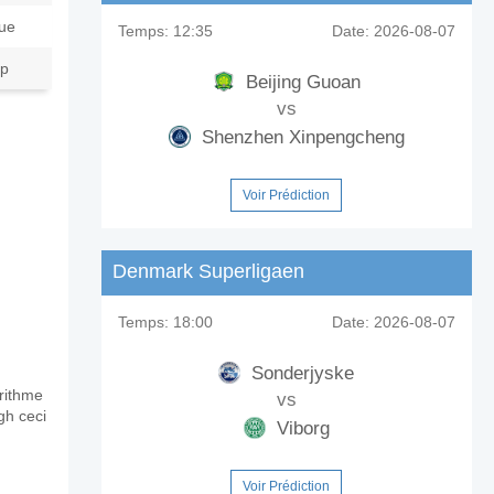
ue
Temps:
12:35
Date:
2026-08-07
ip
Beijing Guoan
vs
Shenzhen Xinpengcheng
Voir Prédiction
Denmark Superligaen
Temps:
18:00
Date:
2026-08-07
Sonderjyske
orithme
vs
gh ceci
Viborg
Voir Prédiction