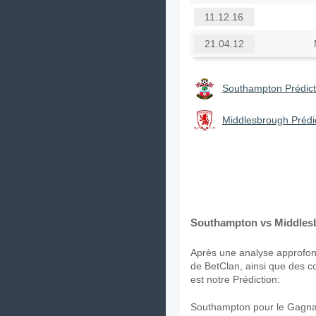
11.12.16
21.04.12
Southampton Prédicti
Middlesbrough Prédic
Southampton vs Middlesb
Après une analyse approfond
de BetClan, ainsi que des 
est notre Prédiction:
Southampton pour le Gagnan