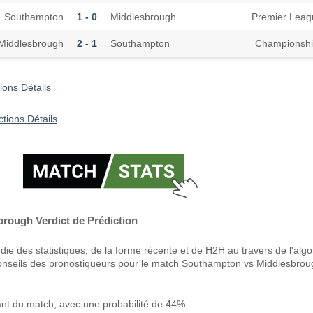
Southampton
1 - 0
Middlesbrough
Premier Leag
Middlesbrough
2 - 1
Southampton
Championsh
ons Détails
tions Détails
rough Verdict de Prédiction
ie des statistiques, de la forme récente et de H2H au travers de l'alg
conseils des pronostiqueurs pour le match Southampton vs Middlesbrou
t du match, avec une probabilité de 44%