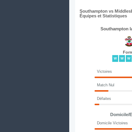
Southampton vs Middlesb
Équipes et Statistiques
Southampton l
For
W
W
W
Victoires
Match Nul
Défaites
Domicile/E
Domicile Victoires