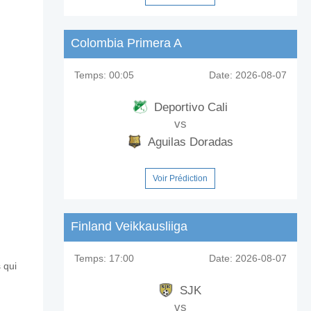
Colombia Primera A
Temps:
00:05
Date:
2026-08-07
Deportivo Cali
vs
Aguilas Doradas
Voir Prédiction
Finland Veikkausliiga
Temps:
17:00
Date:
2026-08-07
 qui
SJK
vs