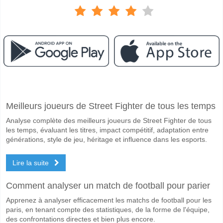
Facebook
Telegram
Instagram
A quand le match entre Sydney FC v Newcastle Jets?
Meilleurs joueurs de Street Fighter de tous les temps
Le match entre Sydney FC v Newcastle Jets 09 May 2026 10:40.
Analyse complète des meilleurs joueurs de Street Fighter de tous
Quelle est l'équipe favorite pour gagner entre Sydney 
les temps, évaluant les titres, impact compétitif, adaptation entre
Sydney FC pour le Gagnant du match, avec une probabilité de 44%
générations, style de jeu, héritage et influence dans les esports.
Les deux équipes marqueront-elles dans le match Sydn
Lire la suite
Oui pour Les Deux Équipes Marquent, avec un pourcentage de 69%.
Comment analyser un match de football pour parier
Quel sera le résultat correct attendu entre Sydney FC 
Apprenez à analyser efficacement les matchs de football pour les
Sur le côté risqué, vous pouvez essayer le Résultat Correct de 3-1 q
paris, en tenant compte des statistiques, de la forme de l'équipe,
des confrontations directes et bien plus encore.