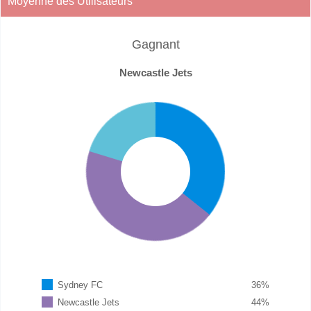
Moyenne des Utilisateurs
Gagnant
Newcastle Jets
Sydney FC
36
%
Newcastle Jets
44
%