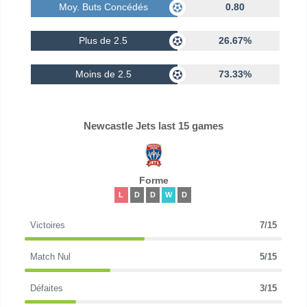
Moy. Buts Concédés
0.80
Plus de 2.5
26.67%
Moins de 2.5
73.33%
Newcastle Jets last 15 games
Forme
L
D
D
W
D
Victoires
7/15
Match Nul
5/15
Défaites
3/15