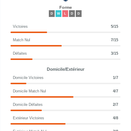
Forme
D
W
L
D
D
Victoires
5/15
Match Nul
7/15
Défaites
3/15
Domicile/Extérieur
Domicile Victoires
1/7
Domicile Match Nul
4/7
Domicile Défaites
2/7
Extérieur Victoires
4/8