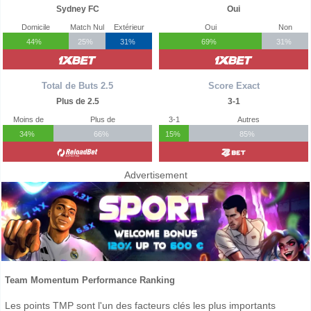
Sydney FC
Oui
Domicile
Match Nul
Extérieur
Oui
Non
44%
25%
31%
69%
31%
Total de Buts 2.5
Score Exact
Plus de 2.5
3-1
Moins de
Plus de
3-1
Autres
34%
66%
15%
85%
Advertisement
Team Momentum Performance Ranking
Les points TMP sont l'un des facteurs clés les plus importants