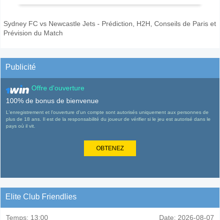
Sydney FC vs Newcastle Jets - Prédiction, H2H, Conseils de Paris et
Prévision du Match
Publicité
Offre d'ouverture
100% de bonus de bienvenue
L'enregistrement et l'ouverture d'un compte sont autorisés uniquement aux personnes de
plus de 18 ans. Il est de la responsabilité du joueur de vérifier si le jeu est autorisé dans le
pays où il vit.
OBTENEZ
Elite Club Friendlies
Temps:
13:00
Date:
2026-08-07