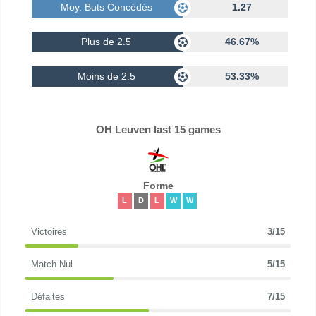
Moy. Buts Concédés
1.27
Plus de 2.5
46.67%
Moins de 2.5
53.33%
OH Leuven last 15 games
Forme
L
D
L
W
W
Victoires
3/15
Match Nul
5/15
Défaites
7/15