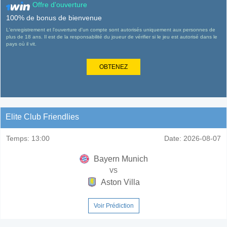
Offre d'ouverture
100% de bonus de bienvenue
L'enregistrement et l'ouverture d'un compte sont autorisés uniquement aux personnes de
plus de 18 ans. Il est de la responsabilité du joueur de vérifier si le jeu est autorisé dans le
pays où il vit.
OBTENEZ
Elite Club Friendlies
Temps:
13:00
Date:
2026-08-07
Bayern Munich
vs
Aston Villa
Voir Prédiction