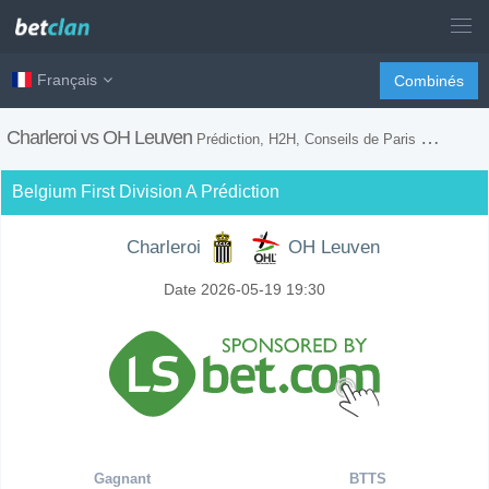
Français
Combinés
Charleroi vs OH Leuven
Prédiction, H2H, Conseils de Paris et Prévision du Match
Belgium First Division A Prédiction
Charleroi
OH Leuven
Date 2026-05-19 19:30
Gagnant
BTTS