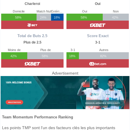
Charleroi
Oui
Domicile
Match Nul
Extérieur
Oui
Non
58%
24%
18%
58%
42%
Total de Buts 2.5
Score Exact
Plus de 2.5
3-1
Moins de
Plus de
3-1
Autres
42%
58%
18%
82%
Advertisement
Team Momentum Performance Ranking
Les points TMP sont l'un des facteurs clés les plus importants