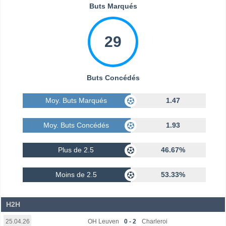
Buts Marqués
29
Buts Concédés
Moy. Buts Marqués
1.47
Moy. Buts Concédés
1.93
Plus de 2.5
46.67%
Moins de 2.5
53.33%
H2H
OH Leuven
0 - 2
Charleroi
25.04.26