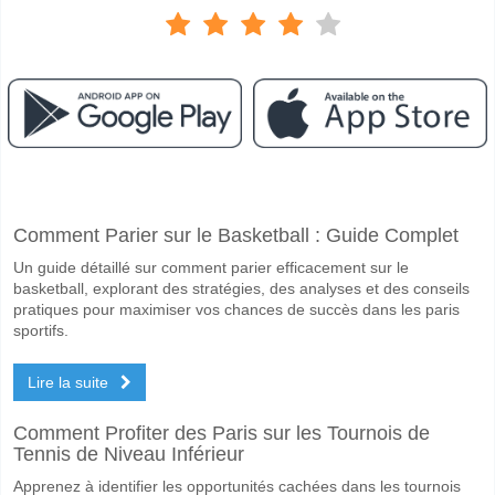
Facebook
Telegram
Instagram
A quand le match entre Charleroi v OH Leuven?
Comment Parier sur le Basketball : Guide Complet
Le match entre Charleroi v OH Leuven 19 May 2026 19:30.
Un guide détaillé sur comment parier efficacement sur le
Quelle est l'équipe favorite pour gagner entre Charlero
basketball, explorant des stratégies, des analyses et des conseils
Charleroi pour le Gagnant du match, avec une probabilité de 58%
pratiques pour maximiser vos chances de succès dans les paris
sportifs.
Les deux équipes marqueront-elles dans le match Char
Lire la suite
Oui pour Les Deux Équipes Marquent, avec un pourcentage de 58%.
Quel sera le résultat correct attendu entre Charleroi v
Comment Profiter des Paris sur les Tournois de
Tennis de Niveau Inférieur
Sur le côté risqué, vous pouvez essayer le Résultat Correct de 3-1 q
Apprenez à identifier les opportunités cachées dans les tournois