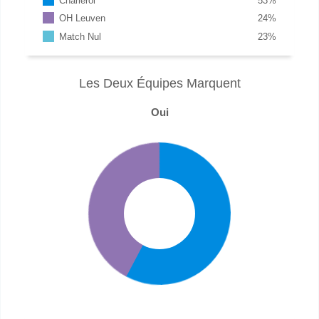
Charleroi
53
%
OH Leuven
24
%
Match Nul
23
%
Les Deux Équipes Marquent
Oui