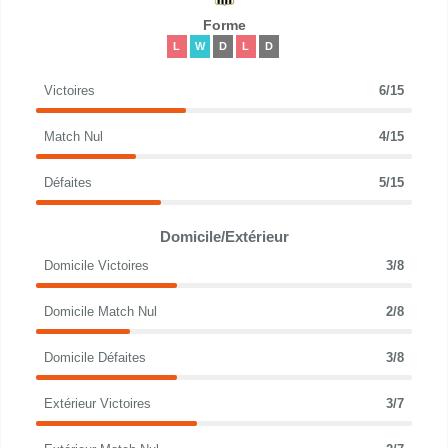
Forme
L
W
D
L
D
Victoires
6/15
Match Nul
4/15
Défaites
5/15
Domicile/Extérieur
Domicile Victoires
3/8
Domicile Match Nul
2/8
Domicile Défaites
3/8
Extérieur Victoires
3/7