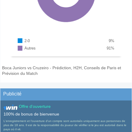
2-0
9
%
Autres
91
%
Boca Juniors vs Cruzeiro - Prédiction, H2H, Conseils de Paris et
Prévision du Match
Publicité
Offre d'ouverture
100% de bonus de bienvenue
L'enregistrement et l'ouverture d'un compte sont autorisés uniquement aux personnes de
plus de 18 ans. Il est de la responsabilité du joueur de vérifier si le jeu est autorisé dans le
pays où il vit.