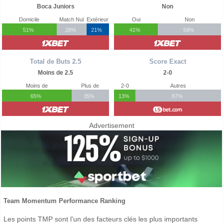
Boca Juniors
Non
Domicile
Match Nul
Extérieur
Oui
Non
51%
28%
21%
41%
59%
Total de Buts 2.5
Score Exact
Moins de 2.5
2-0
Moins de
Plus de
2-0
Autres
65%
35%
13%
87%
Advertisement
Team Momentum Performance Ranking
Les points TMP sont l'un des facteurs clés les plus importants