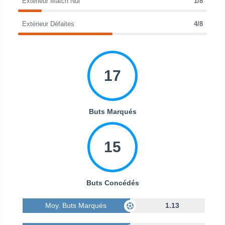
Extérieur Match Nul
1/8
Extérieur Défaites
4/8
17
Buts Marqués
15
Buts Concédés
Moy. Buts Marqués
1.13