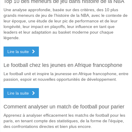
Top 10 des meneurs de jeu dans histoire de la NBA
Le match entre Boca Juniors v Cruzeiro 20 May 2026 01:30.
Une analyse approfondie, basée sur des critères, des 10 plus
Quelle est l'équipe favorite pour gagner entre Boca Juni
grands meneurs de jeu de l’histoire de la NBA, avec le contexte de
Boca Juniors pour le Gagnant du match, avec une probabilité de 51%
leur époque, une étude de leur pic de performance et de leur
longévité, leur impact en playoffs, leur influence en tant que
Les deux équipes marqueront-elles dans le match Boca 
leaders et leur adaptation au basket moderne pour chaque
légende.
Non pour Les Deux Équipes Marquent, avec un pourcentage de 59%.
Lire la suite
Quel sera le résultat correct attendu entre Boca Juniors
Sur le côté risqué, vous pouvez essayer le Résultat Correct de 2-0 q
Le football chez les jeunes en Afrique francophone
Le football unit et inspire la jeunesse en Afrique francophone, entre
passion, espoir et nouvelles opportunités de développement.
Lire la suite
Comment analyser un match de football pour parier
Apprenez à analyser efficacement les matchs de football pour les
paris, en tenant compte des statistiques, de la forme de l'équipe,
des confrontations directes et bien plus encore.