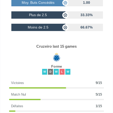
Moy. Buts Concédés
1.00
Plus de 2.5
33.33%
Moins de 2.5
66.67%
Cruzeiro last 15 games
Forme
W
D
W
L
W
Victoires
9/15
Match Nul
5/15
Défaites
1/15