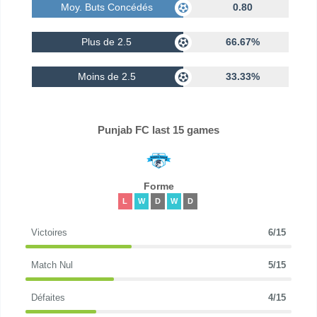
Moy. Buts Concédés
0.80
Plus de 2.5
66.67%
Moins de 2.5
33.33%
Punjab FC last 15 games
Forme
L
W
D
W
D
Victoires
6/15
Match Nul
5/15
Défaites
4/15