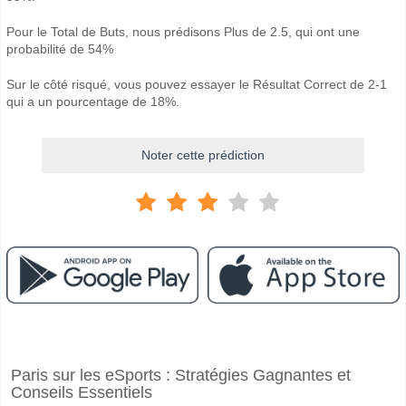
Pour le Total de Buts, nous prédisons Plus de 2.5, qui ont une
probabilité de 54%
Sur le côté risqué, vous pouvez essayer le Résultat Correct de 2-1
qui a un pourcentage de 18%.
Noter cette prédiction
Facebook
Telegram
Instagram
A quand le match entre East Bengal Club v Punjab FC?
Paris sur les eSports : Stratégies Gagnantes et
Le match entre East Bengal Club v Punjab FC 11 May 2026 15:00.
Conseils Essentiels