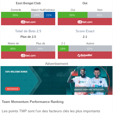
East Bengal Club
Oui
Domicile
Match Nul
Extérieur
Oui
Non
55%
24%
21%
55%
45%
Total de Buts 2.5
Score Exact
Plus de 2.5
2-1
Moins de
Plus de
2-1
Autres
46%
54%
18%
82%
Advertisement
Team Momentum Performance Ranking
Les points TMP sont l'un des facteurs clés les plus importants