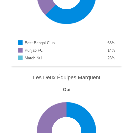
East Bengal Club
63
%
Punjab FC
14
%
Match Nul
23
%
Les Deux Équipes Marquent
Oui