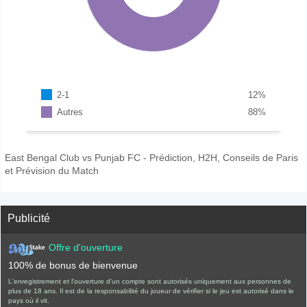
2-1
12
%
Autres
88
%
East Bengal Club vs Punjab FC - Prédiction, H2H, Conseils de Paris
et Prévision du Match
Publicité
Offre d'ouverture
100% de bonus de bienvenue
L'enregistrement et l'ouverture d'un compte sont autorisés uniquement aux personnes de
plus de 18 ans. Il est de la responsabilité du joueur de vérifier si le jeu est autorisé dans le
pays où il vit.