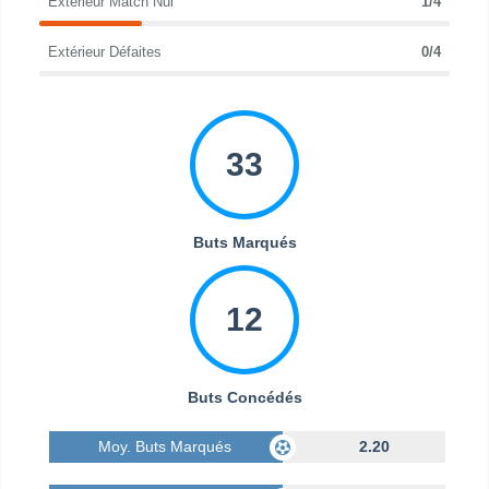
Extérieur Match Nul
1/4
Extérieur Défaites
0/4
33
Buts Marqués
12
Buts Concédés
Moy. Buts Marqués
2.20