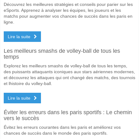
Quelle est l'équipe favorite pour gagner entre East Be
Découvrez les meilleures stratégies et conseils pour parier sur les
East Bengal Club pour le Gagnant du match, avec une probabilité de
eSports. Apprenez à analyser les équipes, les joueurs et les
matchs pour augmenter vos chances de succès dans les paris en
Les deux équipes marqueront-elles dans le match East
ligne.
Oui pour Les Deux Équipes Marquent, avec un pourcentage de 55%.
Lire la suite
Quel sera le résultat correct attendu entre East Bengal
Les meilleurs smashs de volley-ball de tous les
Sur le côté risqué, vous pouvez essayer le Résultat Correct de 2-1 q
temps
Explorez les meilleurs smashs de volley-ball de tous les temps,
des puissants attaquants iconiques aux stars aériennes modernes,
et découvrez les attaques qui ont changé des matchs, des tournois
et lhistoire du volley-ball.
Lire la suite
Éviter les erreurs dans les paris sportifs : Le chemin
vers le succès
Évitez les erreurs courantes dans les paris et améliorez vos
chances de succès dans le monde des paris sportifs.