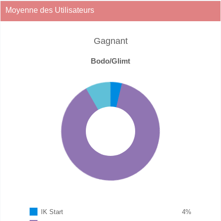
Moyenne des Utilisateurs
Gagnant
Bodo/Glimt
IK Start
4
%