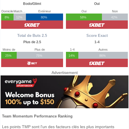
Bodo/Glimt
Oui
Domicile
Match Nul
Extérieur
Oui
Non
8%
12%
80%
58%
42%
Total de Buts 2.5
Score Exact
Plus de 2.5
1-4
Moins de
Plus de
1-4
Autres
25%
75%
14%
86%
Advertisement
Team Momentum Performance Ranking
Les points TMP sont l'un des facteurs clés les plus importants