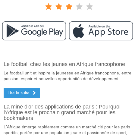
Facebook
Telegram
Instagram
A quand le match entre IK Start v Bodo/Glimt?
Le football chez les jeunes en Afrique francophone
Le match entre IK Start v Bodo/Glimt 20 May 2026 17:00.
Le football unit et inspire la jeunesse en Afrique francophone, entre
Quelle est l'équipe favorite pour gagner entre IK Start 
passion, espoir et nouvelles opportunités de développement.
Bodo/Glimt pour le Gagnant du match, avec une probabilité de 80%
Lire la suite
Les deux équipes marqueront-elles dans le match IK St
Oui pour Les Deux Équipes Marquent, avec un pourcentage de 58%.
La mine d'or des applications de paris : Pourquoi
l'Afrique est le prochain grand marché pour les
Quel sera le résultat correct attendu entre IK Start v Bo
bookmakers
Sur le côté risqué, vous pouvez essayer le Résultat Correct de 1-4 q
L'Afrique émerge rapidement comme un marché clé pour les paris
sportifs, portée par une population jeune et passionnée de sport,