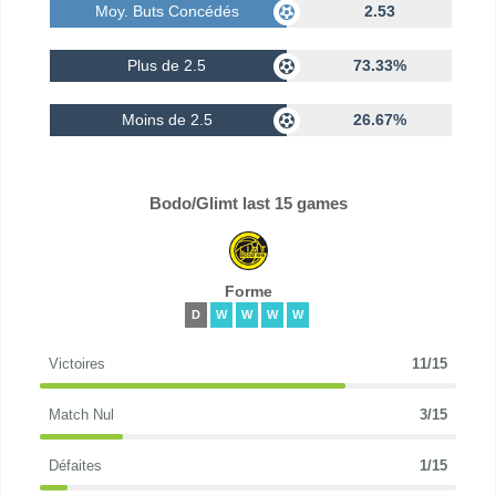
Moy. Buts Concédés
2.53
Plus de 2.5
73.33%
Moins de 2.5
26.67%
Bodo/Glimt last 15 games
Forme
D
W
W
W
W
Victoires
11/15
Match Nul
3/15
Défaites
1/15