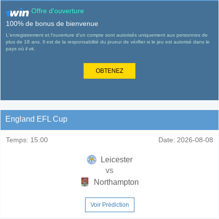
Offre d'ouverture
100% de bonus de bienvenue
L'enregistrement et l'ouverture d'un compte sont autorisés uniquement aux personnes de
plus de 18 ans. Il est de la responsabilité du joueur de vérifier si le jeu est autorisé dans le
pays où il vit.
OBTENEZ
England EFL Cup
Temps:
15:00
Date:
2026-08-08
Leicester
vs
Northampton
Voir Prédiction