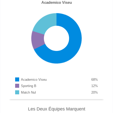
Academico Viseu
Academico Viseu
68
%
Sporting B
12
%
Match Nul
20
%
Les Deux Équipes Marquent