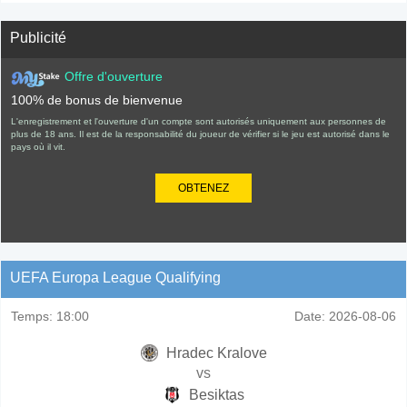
Publicité
Offre d'ouverture
100% de bonus de bienvenue
L'enregistrement et l'ouverture d'un compte sont autorisés uniquement aux personnes de
plus de 18 ans. Il est de la responsabilité du joueur de vérifier si le jeu est autorisé dans le
pays où il vit.
OBTENEZ
UEFA Europa League Qualifying
Temps:
18:00
Date:
2026-08-06
Hradec Kralove
vs
Besiktas