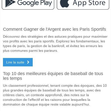
Facebook
Telegram
Instagram
A quand le match entre Academico Viseu v Sporting B?
Comment Gagner de l'Argent avec les Paris Sportifs
Le match entre Academico Viseu v Sporting B 16 May 2026 11:00.
Découvrez des stratégies et des astuces pratiques pour maximiser
Quelle est l'équipe favorite pour gagner entre Academic
vos profits avec les paris sportifs. Explorez les fondamentaux, les
Academico Viseu pour le Gagnant du match, avec une probabilité de
types de paris, la gestion de la bankroll, et évitez les erreurs les
plus communes parmi les parieurs.
Les deux équipes marqueront-elles dans le match Acad
Lire la suite
Non pour Les Deux Équipes Marquent, avec un pourcentage de 55%.
Quel sera le résultat correct attendu entre Academico V
Top 10 des meilleures équipes de baseball de tous
les temps
Sur le côté risqué, vous pouvez essayer le Résultat Correct de 1-0 q
Un classement professionnel, tenant compte des époques, des 10
plus grandes équipes de baseball de tous les temps, avec des
critères clairs, un contexte approfondi, des notes sur la
construction de l’effectif et les raisons pour lesquelles la
domination de chaque équipe reste valable aujourd’hui.