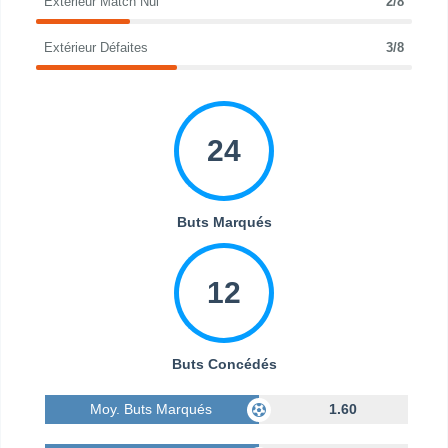
Extérieur Match Nul
2/8
Extérieur Défaites
3/8
24
Buts Marqués
12
Buts Concédés
Moy. Buts Marqués
1.60