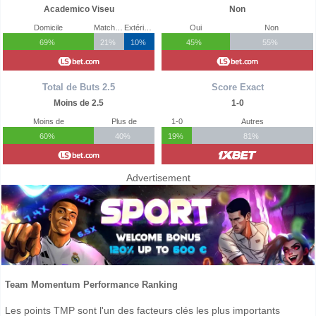
Academico Viseu
Non
Domicile
Match Nul
Extérieur
Oui
Non
69%
21%
10%
45%
55%
Total de Buts 2.5
Score Exact
Moins de 2.5
1-0
Moins de
Plus de
1-0
Autres
60%
40%
19%
81%
Advertisement
Team Momentum Performance Ranking
Les points TMP sont l'un des facteurs clés les plus importants