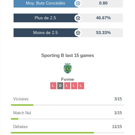
Moy. Buts Concédés
0.80
Plus de 2.5
46.67%
Moins de 2.5
53.33%
Sporting B last 15 games
Forme
L
D
L
L
L
Victoires
3/15
Match Nul
1/15
Défaites
11/15