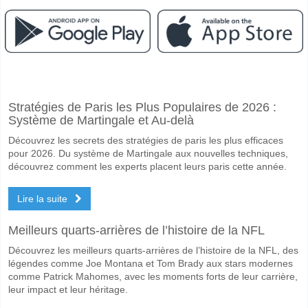
Facebook
Telegram
Instagram
A quand le match entre Central Espanol v Defensor Spo
Stratégies de Paris les Plus Populaires de 2026 :
Le match entre Central Espanol v Defensor Sporting 17 May 2026 14:
Système de Martingale et Au-delà
Quelle est l'équipe favorite pour gagner entre Central 
Découvrez les secrets des stratégies de paris les plus efficaces
Defensor Sporting pour le Gagnant du match, avec une probabilité d
pour 2026. Du système de Martingale aux nouvelles techniques,
découvrez comment les experts placent leurs paris cette année.
Les deux équipes marqueront-elles dans le match Centr
Lire la suite
Non pour Les Deux Équipes Marquent, avec un pourcentage de 55%.
Quel sera le résultat correct attendu entre Central Esp
Meilleurs quarts-arrières de l’histoire de la NFL
Sur le côté risqué, vous pouvez essayer le Résultat Correct de 0-2 q
Découvrez les meilleurs quarts-arrières de l’histoire de la NFL, des
légendes comme Joe Montana et Tom Brady aux stars modernes
comme Patrick Mahomes, avec les moments forts de leur carrière,
leur impact et leur héritage.