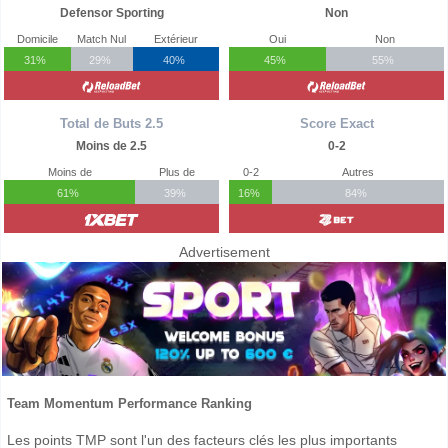
Defensor Sporting
Non
Domicile
Match Nul
Extérieur
Oui
Non
31%
29%
40%
45%
55%
Total de Buts 2.5
Score Exact
Moins de 2.5
0-2
Moins de
Plus de
0-2
Autres
61%
39%
16%
84%
Advertisement
Team Momentum Performance Ranking
Les points TMP sont l'un des facteurs clés les plus importants