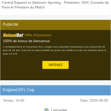
Central Espanol vs Defensor Sporting - Prédiction, H2H, Conseils de
Paris et Prévision du Match
Publicité
Offre d'ouverture
100% de bonus de bienvenue
L'enregistrement et l'ouverture d'un compte sont autorisés uniquement aux personnes de
plus de 18 ans. Il est de la responsabilité du joueur de vérifier si le jeu est autorisé dans le
pays où il vit.
OBTENEZ
England EFL Cup
Temps:
15:00
Date:
2026-08-08
Leicester