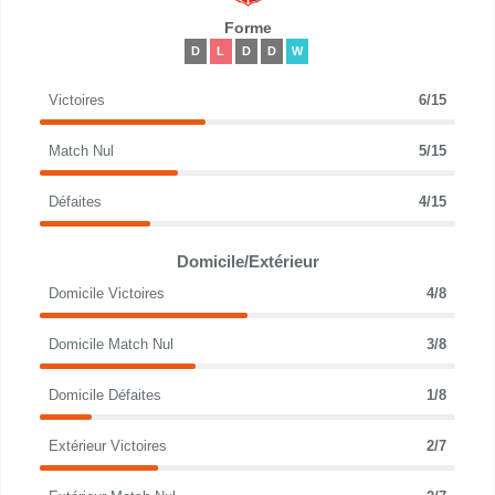
Forme
D
L
D
D
W
Victoires
6/15
Match Nul
5/15
Défaites
4/15
Domicile/Extérieur
Domicile Victoires
4/8
Domicile Match Nul
3/8
Domicile Défaites
1/8
Extérieur Victoires
2/7