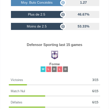
Moy. Buts Concédés
1.27
Plus de 2.5
46.67%
Moins de 2.5
53.33%
Defensor Sporting last 15 games
Forme
W
L
D
L
D
Victoires
3/15
Match Nul
6/15
Défaites
6/15