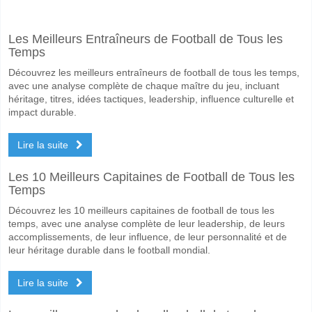
Facebook
Telegram
Instagram
A quand le match entre Gimnasia y Tiro v Ferrocarril Mi
Les Meilleurs Entraîneurs de Football de Tous les
Le match entre Gimnasia y Tiro v Ferrocarril Midland 06 June 2026 01
Temps
Quelle est l'équipe favorite pour gagner entre Gimnasia 
Découvrez les meilleurs entraîneurs de football de tous les temps,
Un Match Nul dans le match a une probabilité de 35%.
avec une analyse complète de chaque maître du jeu, incluant
héritage, titres, idées tactiques, leadership, influence culturelle et
Les deux équipes marqueront-elles dans le match Gimnas
impact durable.
Non pour Les Deux Équipes Marquent, avec un pourcentage de 65%.
Lire la suite
Quel sera le résultat correct attendu entre Gimnasia y Ti
Les 10 Meilleurs Capitaines de Football de Tous les
Sur le côté risqué, vous pouvez essayer le Résultat Correct de 0-0 q
Temps
Découvrez les 10 meilleurs capitaines de football de tous les
temps, avec une analyse complète de leur leadership, de leurs
accomplissements, de leur influence, de leur personnalité et de
leur héritage durable dans le football mondial.
Lire la suite