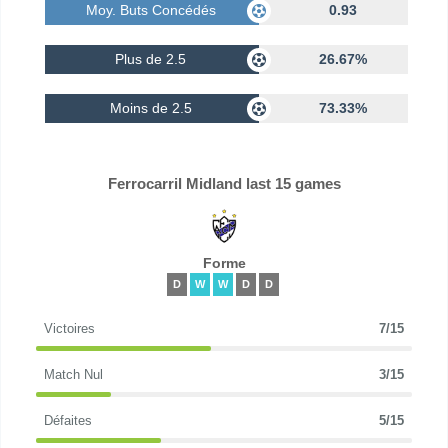
Moy. Buts Concédés
0.93
Plus de 2.5
26.67%
Moins de 2.5
73.33%
Ferrocarril Midland last 15 games
Forme
D
W
W
D
D
Victoires
7/15
Match Nul
3/15
Défaites
5/15