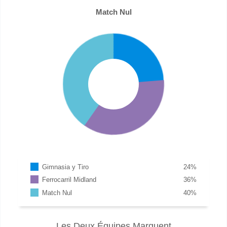
Match Nul
Gimnasia y Tiro
24
%
Ferrocarril Midland
36
%
Match Nul
40
%
Les Deux Équipes Marquent