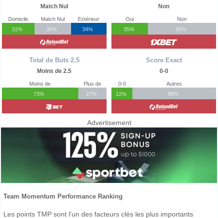
Match Nul
Non
Domicile
Match Nul
Extérieur
Oui
Non
31%
35%
34%
35%
65%
Total de Buts 2.5
Score Exact
Moins de 2.5
0-0
Moins de
Plus de
0-0
Autres
73%
27%
12%
88%
Advertisement
Team Momentum Performance Ranking
Les points TMP sont l'un des facteurs clés les plus importants