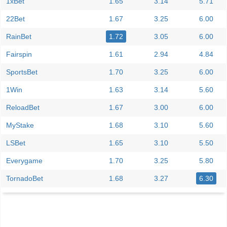
1xBet
1.65
3.14
5.71
22Bet
1.67
3.25
6.00
RainBet
1.72
3.05
6.00
Fairspin
1.61
2.94
4.84
SportsBet
1.70
3.25
6.00
1Win
1.63
3.14
5.60
ReloadBet
1.67
3.00
6.00
MyStake
1.68
3.10
5.60
LSBet
1.65
3.10
5.50
Everygame
1.70
3.25
5.80
TornadoBet
1.68
3.27
6.30
Facebook
Telegram
Instagram
A quand le match entre Godoy Cruz v Club Atletico Mitr