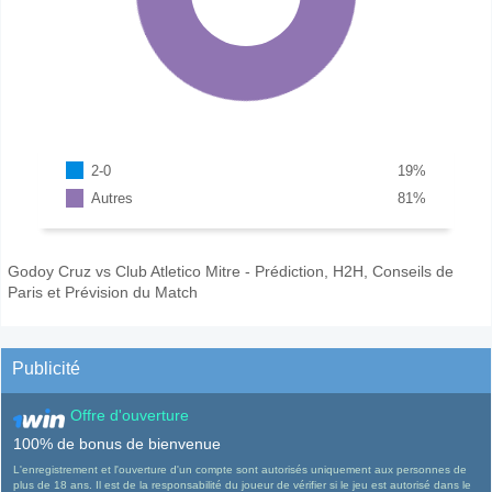
2-0
19
%
Autres
81
%
Godoy Cruz vs Club Atletico Mitre - Prédiction, H2H, Conseils de
Paris et Prévision du Match
Publicité
Offre d'ouverture
100% de bonus de bienvenue
L'enregistrement et l'ouverture d'un compte sont autorisés uniquement aux personnes de
plus de 18 ans. Il est de la responsabilité du joueur de vérifier si le jeu est autorisé dans le