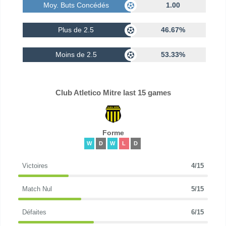
Moy. Buts Concédés
1.00
Plus de 2.5
46.67%
Moins de 2.5
53.33%
Club Atletico Mitre last 15 games
Forme
W
D
W
L
D
Victoires
4/15
Match Nul
5/15
Défaites
6/15