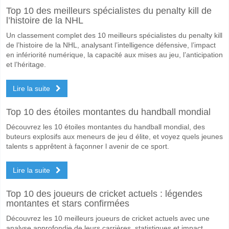
Top 10 des meilleurs spécialistes du penalty kill de
Le match entre Godoy Cruz v Club Atletico Mitre 07 June 2026 20:30.
l’histoire de la NHL
Quelle est l'équipe favorite pour gagner entre Godoy Cru
Un classement complet des 10 meilleurs spécialistes du penalty kill
Godoy Cruz pour le Gagnant du match, avec une probabilité de 60%
de l’histoire de la NHL, analysant l’intelligence défensive, l’impact
en infériorité numérique, la capacité aux mises au jeu, l’anticipation
Les deux équipes marqueront-elles dans le match Godoy
et l’héritage.
Non pour Les Deux Équipes Marquent, avec un pourcentage de 71%.
Lire la suite
Quel sera le résultat correct attendu entre Godoy Cruz v
Top 10 des étoiles montantes du handball mondial
Sur le côté risqué, vous pouvez essayer le Résultat Correct de 2-0 q
Découvrez les 10 étoiles montantes du handball mondial, des
buteurs explosifs aux meneurs de jeu d élite, et voyez quels jeunes
talents s apprêtent à façonner l avenir de ce sport.
Lire la suite
Top 10 des joueurs de cricket actuels : légendes
montantes et stars confirmées
Découvrez les 10 meilleurs joueurs de cricket actuels avec une
analyse approfondie de leurs carrières, statistiques et impact