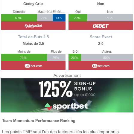
Godoy Cruz
Non
Domicile
Match Nul
Extérieur
Oui
Non
60%
27%
13%
29%
71%
Total de Buts 2.5
Score Exact
Moins de 2.5
2-0
Moins de
Plus de
2-0
Autres
71%
29%
20%
80%
Advertisement
Team Momentum Performance Ranking
Les points TMP sont l'un des facteurs clés les plus importants