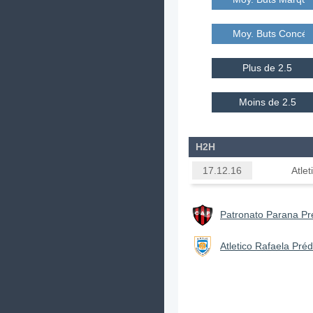
Moy. Buts Concé
Plus de 2.5
Moins de 2.5
H2H
Atle
17.12.16
Patronato Parana Pré
Atletico Rafaela Préd