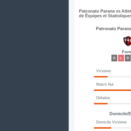
Patronato Parana vs Atle
de Équipes et Statistique
Patronato Parana
For
D
L
D
Victoires
Match Nul
Défaites
Domicile/E
Domicile Victoires