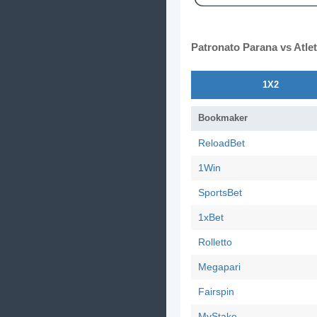
Patronato Parana vs Atle
1X2
Bookmaker
ReloadBet
1Win
SportsBet
1xBet
Rolletto
Megapari
Fairspin
MyStake