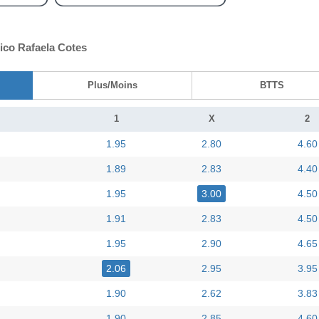
tico Rafaela Cotes
Plus/Moins
BTTS
1
X
2
1.95
2.80
4.60
1.89
2.83
4.40
1.95
3.00
4.50
1.91
2.83
4.50
1.95
2.90
4.65
2.06
2.95
3.95
1.90
2.62
3.83
1.90
2.85
4.60