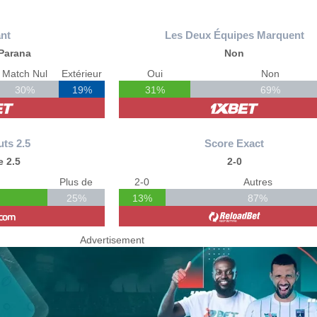
nt
Les Deux Équipes Marquent
Parana
Non
Match Nul
Extérieur
Oui
Non
30%
19%
31%
69%
uts 2.5
Score Exact
 2.5
2-0
Plus de
2-0
Autres
25%
13%
87%
Advertisement