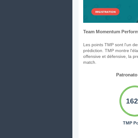
Team Momentum Perform
Les points TMP sont l'un des
prédiction. TMP montre l'élan
offensive et défensive, la p
match.
Patronato
162
TMP Po