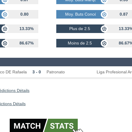
dés
0.80
Moy. Buts Concédés
0.87
13.33%
Plus de 2.5
13.33
86.67%
Moins de 2.5
86.67
tico DE Rafaela
3 - 0
Patronato
Liga Profesional A
dictions Détails
ictions Détails