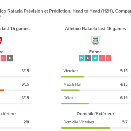
tico Rafaela Prévision et Prédiction, Head to Head (H2H), Compa
s
 last 15 games
Atletico Rafaela last 15 games
me
Forme
L
D
W
D
W
L
L
3/15
Victoires
5/15
9/15
Match Nul
4/15
3/15
Défaites
6/15
xtérieur
Domicile/Extérieur
2/8
Domicile Victoires
5/7