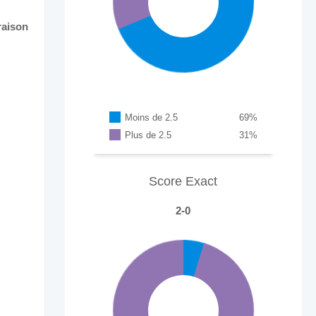
raison
Moins de 2.5
69
%
Plus de 2.5
31
%
Score Exact
2-0