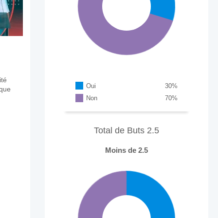
ité
Oui
30
%
aque
Non
70
%
Total de Buts 2.5
Moins de 2.5