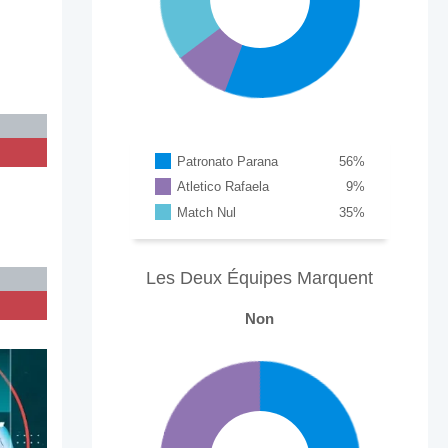
Patronato Parana
56
%
Atletico Rafaela
9
%
Match Nul
35
%
Les Deux Équipes Marquent
Non