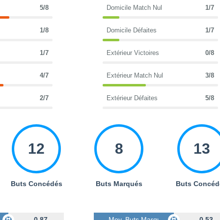
5/8
Domicile Match Nul
1/7
1/8
Domicile Défaites
1/7
1/7
Extérieur Victoires
0/8
4/7
Extérieur Match Nul
3/8
2/7
Extérieur Défaites
5/8
12
8
13
Buts Concédés
Buts Marqués
Buts Concéd
s
0.87
Moy. Buts Marqués
0.53