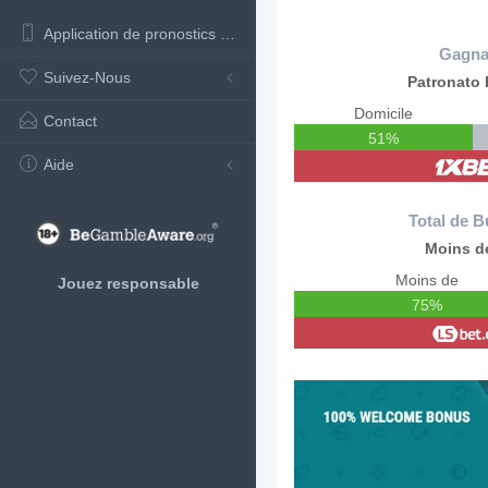
Application de pronostics de football
Gagna
Suivez-Nous
Patronato 
Domicile
Contact
51%
Aide
Total de B
Moins de
Moins de
Jouez responsable
75%