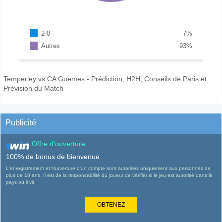
2-0
7
%
Autres
93
%
Temperley vs CA Guemes - Prédiction, H2H, Conseils de Paris et
Prévision du Match
Publicité
Offre d'ouverture
100% de bonus de bienvenue
L'enregistrement et l'ouverture d'un compte sont autorisés uniquement aux personnes de
plus de 18 ans. Il est de la responsabilité du joueur de vérifier si le jeu est autorisé dans le
pays où il vit.
OBTENEZ