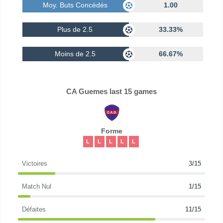
Moy. Buts Concédés
1.00
Plus de 2.5
33.33%
Moins de 2.5
66.67%
CA Guemes last 15 games
Forme
L
L
L
L
L
Victoires
3/15
Match Nul
1/15
Défaites
11/15