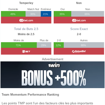
Temperley
Non
Domicile
Match Nul
Extérieur
Oui
Non
49%
30%
21%
35%
65%
Total de Buts 2.5
Score Exact
Moins de 2.5
2-0
Moins de
Plus de
2-0
Autres
71%
29%
12%
88%
Advertisement
Team Momentum Performance Ranking
Les points TMP sont l'un des facteurs clés les plus importants