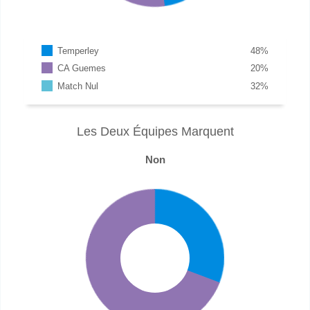
Temperley
48
%
CA Guemes
20
%
Match Nul
32
%
Les Deux Équipes Marquent
Non