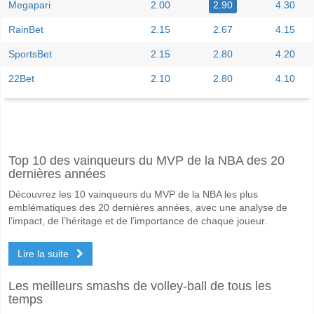
Megapari
2.00
2.90
4.30
RainBet
2.15
2.67
4.15
SportsBet
2.15
2.80
4.20
22Bet
2.10
2.80
4.10
Facebook
Telegram
Instagram
A quand le match entre Temperley v CA Guemes?
Top 10 des vainqueurs du MVP de la NBA des 20
Le match entre Temperley v CA Guemes 14 June 2026 20:00.
dernières années
Quelle est l'équipe favorite pour gagner entre Temper
Découvrez les 10 vainqueurs du MVP de la NBA les plus
Temperley pour le Gagnant du match, avec une probabilité de 49%
emblématiques des 20 dernières années, avec une analyse de
l’impact, de l’héritage et de l’importance de chaque joueur.
Les deux équipes marqueront-elles dans le match Tem
Lire la suite
Non pour Les Deux Équipes Marquent, avec un pourcentage de 65%.
Quel sera le résultat correct attendu entre Temperley
Les meilleurs smashs de volley-ball de tous les
temps
Sur le côté risqué, vous pouvez essayer le Résultat Correct de 2-0 q