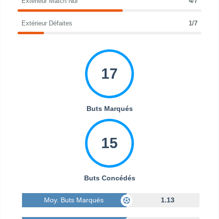
Extérieur Match Nul
4/7
Extérieur Défaites
1/7
17
Buts Marqués
15
Buts Concédés
Moy. Buts Marqués
1.13