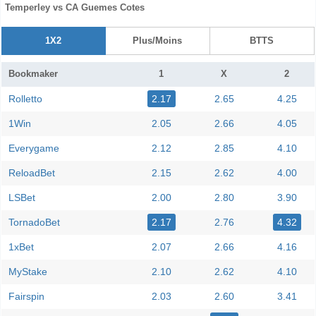
Temperley vs CA Guemes Cotes
1X2
Plus/Moins
BTTS
Bookmaker
1
X
2
Rolletto
2.17
2.65
4.25
1Win
2.05
2.66
4.05
Everygame
2.12
2.85
4.10
ReloadBet
2.15
2.62
4.00
LSBet
2.00
2.80
3.90
TornadoBet
2.17
2.76
4.32
1xBet
2.07
2.66
4.16
MyStake
2.10
2.62
4.10
Fairspin
2.03
2.60
3.41