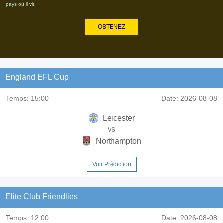
pays où il vit.
OBTENEZ
England EFL Cup
Temps:
15:00
Date:
2026-08-08
Leicester
vs
Northampton
Voir Prédiction
Elite Club Friendlies
Temps:
12:00
Date:
2026-08-08