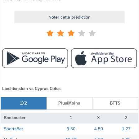
Noter cette prédiction
Liechtenstein vs Cyprus Cotes
1X2
Plus/Moins
BTTS
Bookmaker
1
X
2
SportsBet
9.50
4.50
1.27