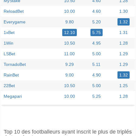
MyStake
10.50
4.60
1.28
ReloadBet
10.00
4.60
1.30
Everygame
9.80
5.20
1.32
1xBet
12.10
5.75
1.31
1Win
10.50
4.95
1.28
LSBet
11.00
5.00
1.29
TornadoBet
9.29
5.11
1.29
RainBet
9.00
4.90
1.32
22Bet
10.50
5.00
1.25
Megapari
10.00
5.25
1.28
Facebook
Telegram
Instagram
A quand le match entre Liechtenstein v Cyprus?
Top 10 des footballeurs ayant inscrit le plus de triplés
Le match entre Liechtenstein v Cyprus 07 June 2026 14:00.