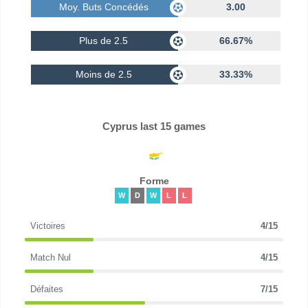
Moy. Buts Concédés
3.00
Plus de 2.5
66.67%
Moins de 2.5
33.33%
Cyprus last 15 games
Forme
W
D
W
L
L
Victoires
4/15
Match Nul
4/15
Défaites
7/15