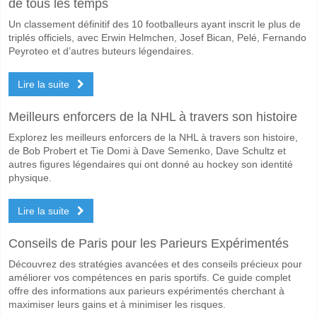
de tous les temps
Quelle est l'équipe favorite pour gagner entre Liechtens
Un classement définitif des 10 footballeurs ayant inscrit le plus de
Cyprus pour le Gagnant du match, avec une probabilité de 78%
triplés officiels, avec Erwin Helmchen, Josef Bican, Pelé, Fernando
Peyroteo et d’autres buteurs légendaires.
Les deux équipes marqueront-elles dans le match Liech
Lire la suite
Non pour Les Deux Équipes Marquent, avec un pourcentage de 63%.
Quel sera le résultat correct attendu entre Liechtenstei
Meilleurs enforcers de la NHL à travers son histoire
Sur le côté risqué, vous pouvez essayer le Résultat Correct de 0-1 q
Explorez les meilleurs enforcers de la NHL à travers son histoire,
de Bob Probert et Tie Domi à Dave Semenko, Dave Schultz et
autres figures légendaires qui ont donné au hockey son identité
physique.
Lire la suite
Conseils de Paris pour les Parieurs Expérimentés
Découvrez des stratégies avancées et des conseils précieux pour
améliorer vos compétences en paris sportifs. Ce guide complet
offre des informations aux parieurs expérimentés cherchant à
maximiser leurs gains et à minimiser les risques.