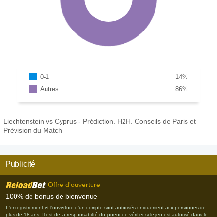
0-1
14
%
Autres
86
%
Liechtenstein vs Cyprus - Prédiction, H2H, Conseils de Paris et
Prévision du Match
Publicité
Offre d'ouverture
100% de bonus de bienvenue
L'enregistrement et l'ouverture d'un compte sont autorisés uniquement aux personnes de
plus de 18 ans. Il est de la responsabilité du joueur de vérifier si le jeu est autorisé dans le