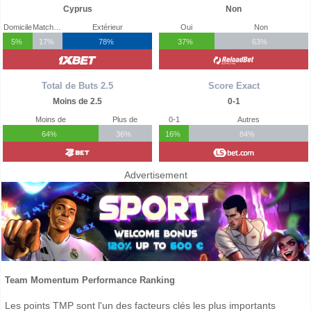
Cyprus
Non
Domicile
Match Nul
Extérieur
Oui
Non
5%
17%
78%
37%
63%
Total de Buts 2.5
Score Exact
Moins de 2.5
0-1
Moins de
Plus de
0-1
Autres
64%
36%
16%
84%
Advertisement
Team Momentum Performance Ranking
Les points TMP sont l'un des facteurs clés les plus importants