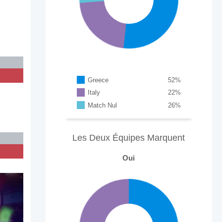
Greece
52
%
Italy
22
%
Match Nul
26
%
Les Deux Équipes Marquent
Oui