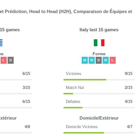
n et Prédiction, Head to Head (H2H), Comparaison de Équipes et
 15 games
Italy last 15 games
me
Forme
L
D
W
W
D
W
L
6/15
Victoires
9/15
3/15
Match Nul
2/15
6/15
Défaites
4/15
xtérieur
Domicile/Extérieur
4/8
Domicile Victoires
4/7