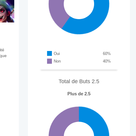
ité
Oui
60
%
aque
Non
40
%
Total de Buts 2.5
Plus de 2.5