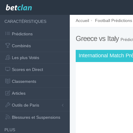
Accueil
Football Prédictions
CARACTÉRISTIQUES
Prédictions
Greece vs Italy
Prédic
Combinés
International Match Pré
Les plus Votés
Scores en Direct
Classements
Articles
Outils de Paris
Blessures et Suspensions
PLUS