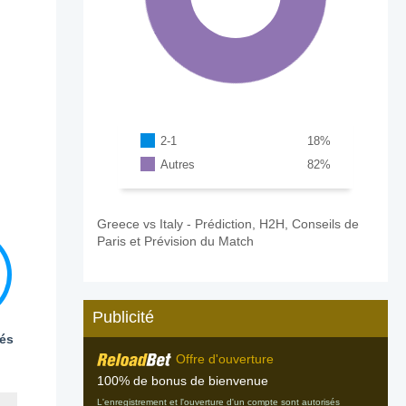
2-1
18
%
Autres
82
%
Greece vs Italy - Prédiction, H2H, Conseils de
Paris et Prévision du Match
Publicité
és
Offre d'ouverture
100% de bonus de bienvenue
L'enregistrement et l'ouverture d'un compte sont autorisés