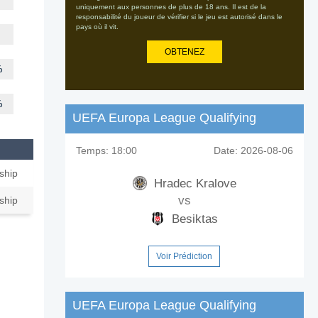
uniquement aux personnes de plus de 18 ans. Il est de la
responsabilité du joueur de vérifier si le jeu est autorisé dans le
pays où il vit.
OBTENEZ
%
%
UEFA Europa League Qualifying
Temps:
18:00
Date:
2026-08-06
ship
Hradec Kralove
vs
ship
Besiktas
Voir Prédiction
UEFA Europa League Qualifying