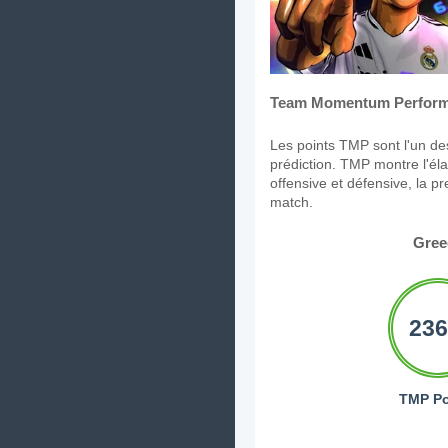
Team Momentum Perform
Les points TMP sont l'un des
prédiction. TMP montre l'élan
offensive et défensive, la p
match.
Gree
236
TMP Po