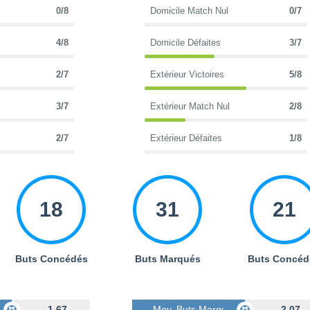
0/8
Domicile Match Nul
0/7
4/8
Domicile Défaites
3/7
2/7
Extérieur Victoires
5/8
3/7
Extérieur Match Nul
2/8
2/7
Extérieur Défaites
1/8
18
31
21
Buts Concédés
Buts Marqués
Buts Concéd
s
1.67
Moy. Buts Marqués
2.07