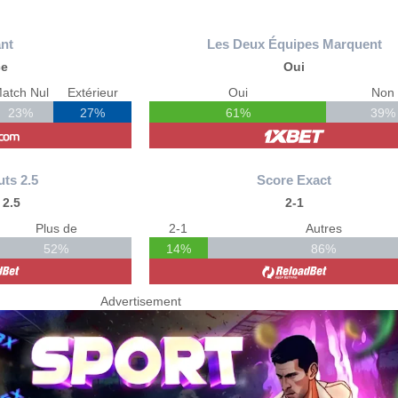
nt
Les Deux Équipes Marquent
ce
Oui
atch Nul
Extérieur
Oui
Non
23%
27%
61%
39%
uts 2.5
Score Exact
 2.5
2-1
Plus de
2-1
Autres
52%
14%
86%
Advertisement