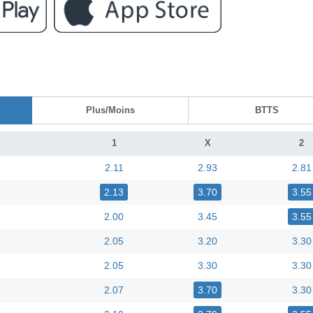
Plus/Moins
BTTS
1
X
2
2.11
2.93
2.81
2.13
3.70
3.55
2.00
3.45
3.55
2.05
3.20
3.30
2.05
3.30
3.30
2.07
3.70
3.30