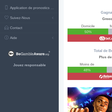
Application de pronostics de football
Gagna
Suivez-Nous
Gree
Domicile
M
Contact
50%
Aide
Total de B
Plus de
Moins de
Jouez responsable
48%