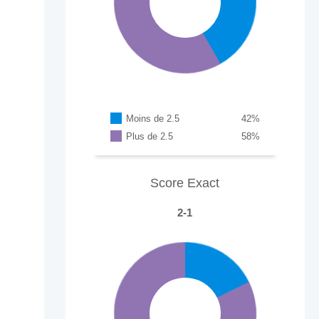
Moins de 2.5
42
%
Plus de 2.5
58
%
Score Exact
2-1