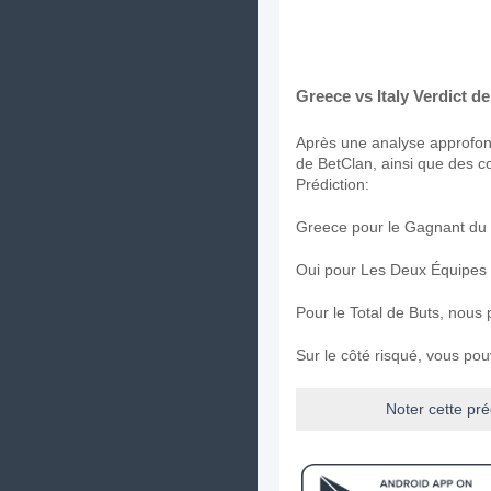
Greece vs Italy Verdict de
Après une analyse approfond
de BetClan, ainsi que des co
Prédiction:
Greece pour le Gagnant du 
Oui pour Les Deux Équipes
Pour le Total de Buts, nous 
Sur le côté risqué, vous po
Noter cette pré