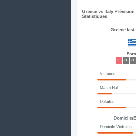
Greece vs Italy Prévisio
Statistiques
Greece last
For
L
D
D
Victoires
Match Nul
Défaites
Domicile/E
Domicile Victoires