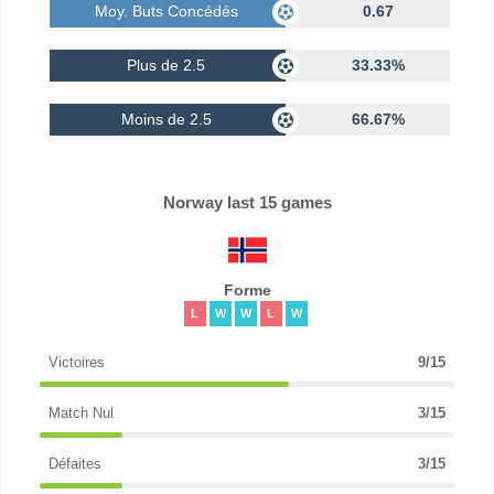
Moy. Buts Concédés
0.67
Plus de 2.5
33.33%
Moins de 2.5
66.67%
Norway last 15 games
Forme
L
W
W
L
W
Victoires
9/15
Match Nul
3/15
Défaites
3/15