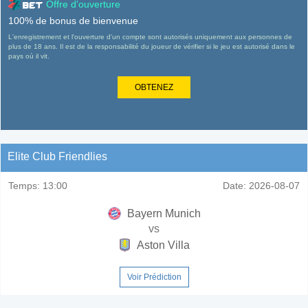
Offre d'ouverture
100% de bonus de bienvenue
L'enregistrement et l'ouverture d'un compte sont autorisés uniquement aux personnes de
plus de 18 ans. Il est de la responsabilité du joueur de vérifier si le jeu est autorisé dans le
pays où il vit.
OBTENEZ
Elite Club Friendlies
Temps:
13:00
Date:
2026-08-07
Bayern Munich
vs
Aston Villa
Voir Prédiction