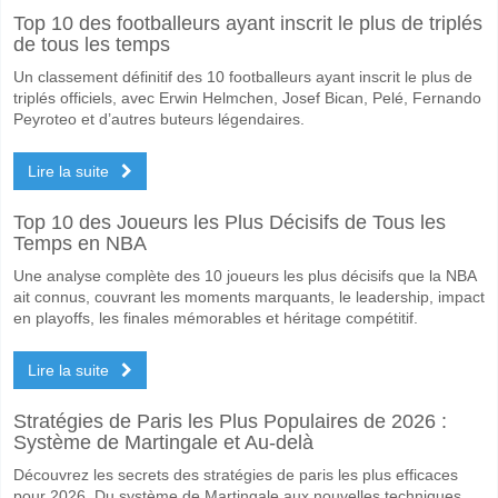
Top 10 des footballeurs ayant inscrit le plus de triplés
Le match entre Morocco v Norway 07 June 2026 20:00.
de tous les temps
Quelle est l'équipe favorite pour gagner entre Morocco
Un classement définitif des 10 footballeurs ayant inscrit le plus de
Norway pour le Gagnant du match, avec une probabilité de 45%
triplés officiels, avec Erwin Helmchen, Josef Bican, Pelé, Fernando
Peyroteo et d’autres buteurs légendaires.
Les deux équipes marqueront-elles dans le match Mor
Lire la suite
Oui pour Les Deux Équipes Marquent, avec un pourcentage de 59%.
Quel sera le résultat correct attendu entre Morocco v 
Top 10 des Joueurs les Plus Décisifs de Tous les
Temps en NBA
Sur le côté risqué, vous pouvez essayer le Résultat Correct de 1-2 q
Une analyse complète des 10 joueurs les plus décisifs que la NBA
ait connus, couvrant les moments marquants, le leadership, impact
en playoffs, les finales mémorables et héritage compétitif.
Lire la suite
Stratégies de Paris les Plus Populaires de 2026 :
Système de Martingale et Au-delà
Découvrez les secrets des stratégies de paris les plus efficaces
pour 2026. Du système de Martingale aux nouvelles techniques,