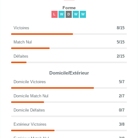
Forme
L
W
D
W
W
Victoires
8/15
Match Nul
5/15
Défaites
2/15
Domicile/Extérieur
Domicile Victoires
5/7
Domicile Match Nul
2/7
Domicile Défaites
0/7
Extérieur Victoires
3/8