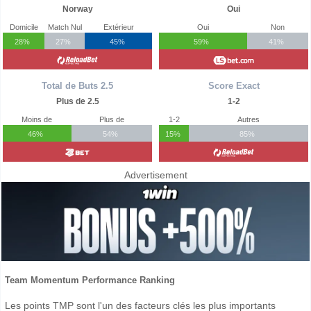
Norway
Oui
Domicile
Match Nul
Extérieur
Oui
Non
28%
27%
45%
59%
41%
Total de Buts 2.5
Score Exact
Plus de 2.5
1-2
Moins de
Plus de
1-2
Autres
46%
54%
15%
85%
Advertisement
Team Momentum Performance Ranking
Les points TMP sont l'un des facteurs clés les plus importants