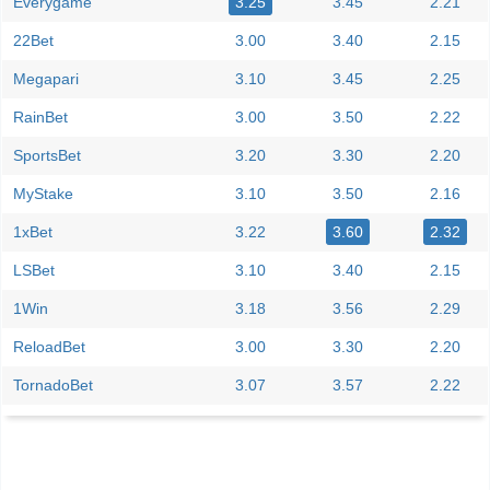
Everygame
3.25
3.45
2.21
22Bet
3.00
3.40
2.15
Megapari
3.10
3.45
2.25
RainBet
3.00
3.50
2.22
SportsBet
3.20
3.30
2.20
MyStake
3.10
3.50
2.16
1xBet
3.22
3.60
2.32
LSBet
3.10
3.40
2.15
1Win
3.18
3.56
2.29
ReloadBet
3.00
3.30
2.20
TornadoBet
3.07
3.57
2.22
Facebook
Telegram
Instagram
A quand le match entre Morocco v Norway?