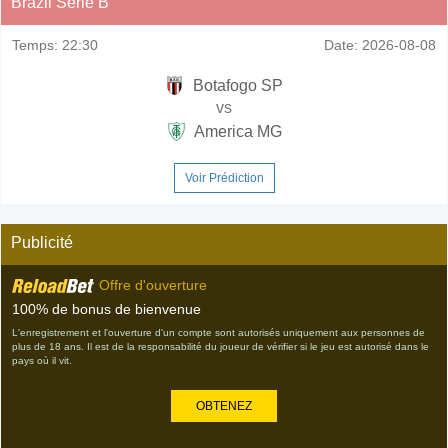
Brazil Serie B
Temps:
22:30
Date:
2026-08-08
Botafogo SP
vs
America MG
Voir Prédiction
Publicité
Offre d'ouverture
100% de bonus de bienvenue
L'enregistrement et l'ouverture d'un compte sont autorisés uniquement aux personnes de
plus de 18 ans. Il est de la responsabilité du joueur de vérifier si le jeu est autorisé dans le
pays où il vit.
OBTENEZ