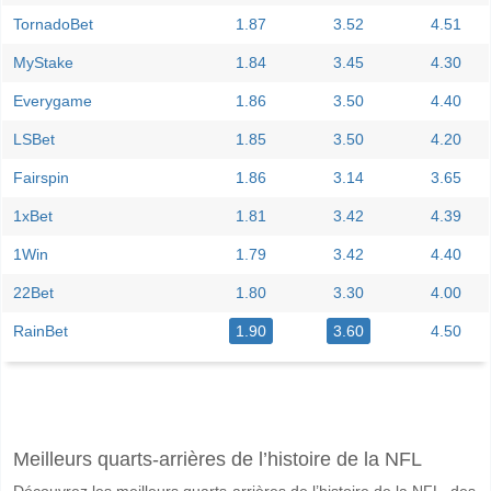
TornadoBet
1.87
3.52
4.51
MyStake
1.84
3.45
4.30
Everygame
1.86
3.50
4.40
LSBet
1.85
3.50
4.20
Fairspin
1.86
3.14
3.65
1xBet
1.81
3.42
4.39
1Win
1.79
3.42
4.40
22Bet
1.80
3.30
4.00
RainBet
1.90
3.60
4.50
Facebook
Telegram
Instagram
A quand le match entre Ceara v Avai?
Meilleurs quarts-arrières de l’histoire de la NFL
Le match entre Ceara v Avai 11 June 2026 00:00.
Découvrez les meilleurs quarts-arrières de l’histoire de la NFL, des