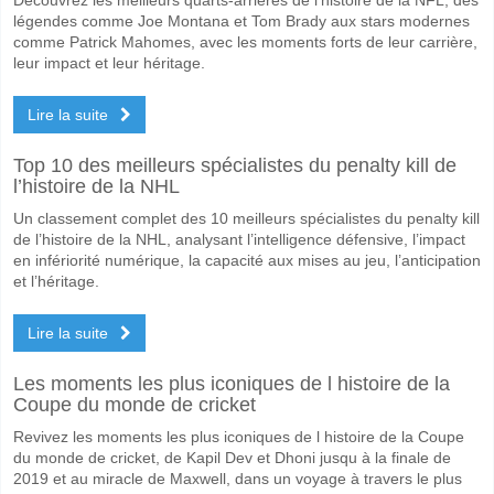
Quelle est l'équipe favorite pour gagner entre Ceara v A
légendes comme Joe Montana et Tom Brady aux stars modernes
Ceara pour le Gagnant du match, avec une probabilité de 59%
comme Patrick Mahomes, avec les moments forts de leur carrière,
leur impact et leur héritage.
Les deux équipes marqueront-elles dans le match Cear
Lire la suite
Oui pour Les Deux Équipes Marquent, avec un pourcentage de 53%.
Quel sera le résultat correct attendu entre Ceara v Avai
Top 10 des meilleurs spécialistes du penalty kill de
l’histoire de la NHL
Sur le côté risqué, vous pouvez essayer le Résultat Correct de 2-1 q
Un classement complet des 10 meilleurs spécialistes du penalty kill
de l’histoire de la NHL, analysant l’intelligence défensive, l’impact
en infériorité numérique, la capacité aux mises au jeu, l’anticipation
et l’héritage.
Lire la suite
Les moments les plus iconiques de l histoire de la
Coupe du monde de cricket
Revivez les moments les plus iconiques de l histoire de la Coupe
du monde de cricket, de Kapil Dev et Dhoni jusqu à la finale de
2019 et au miracle de Maxwell, dans un voyage à travers le plus