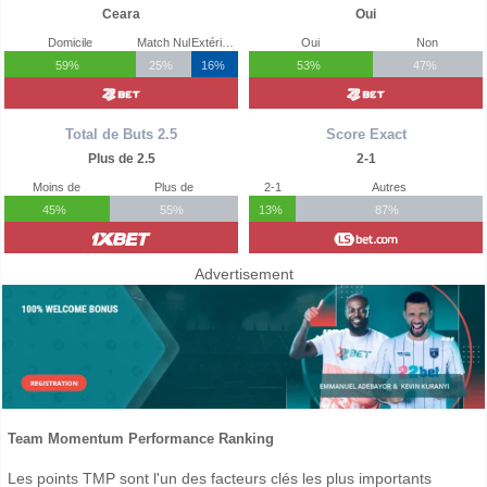
Ceara
Oui
Domicile
Match Nul
Extérieur
Oui
Non
59%
25%
16%
53%
47%
Total de Buts 2.5
Score Exact
Plus de 2.5
2-1
Moins de
Plus de
2-1
Autres
45%
55%
13%
87%
Advertisement
Team Momentum Performance Ranking
Les points TMP sont l'un des facteurs clés les plus importants