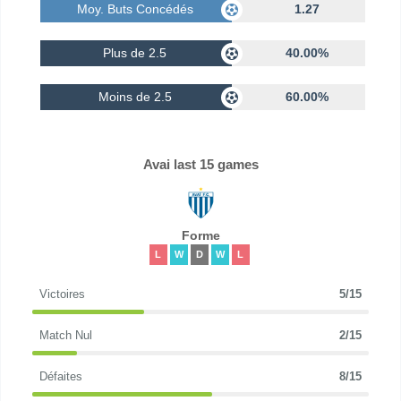
Moy. Buts Concédés
1.27
Plus de 2.5
40.00%
Moins de 2.5
60.00%
Avai last 15 games
Forme
L
W
D
W
L
Victoires
5/15
Match Nul
2/15
Défaites
8/15