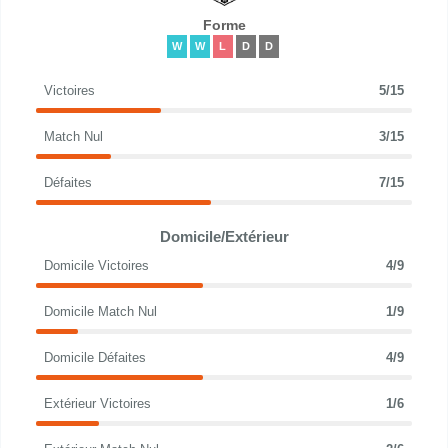
Forme
W
W
L
D
D
Victoires
5/15
Match Nul
3/15
Défaites
7/15
Domicile/Extérieur
Domicile Victoires
4/9
Domicile Match Nul
1/9
Domicile Défaites
4/9
Extérieur Victoires
1/6