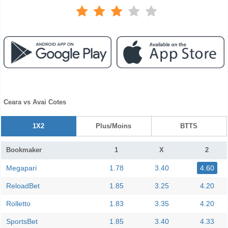
Ceara vs Avai Cotes
1X2
Plus/Moins
BTTS
Bookmaker
1
X
2
Megapari
1.78
3.40
4.60
ReloadBet
1.85
3.25
4.20
Rolletto
1.83
3.35
4.20
SportsBet
1.85
3.40
4.33