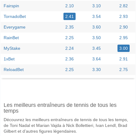
Fairspin
2.10
3.10
2.82
TornadoBet
2.41
3.54
2.93
Everygame
2.35
3.60
2.90
RainBet
2.25
3.50
2.95
MyStake
2.24
3.45
3.00
1xBet
2.36
3.64
2.91
ReloadBet
2.25
3.30
2.75
Facebook
Telegram
Instagram
A quand le match entre Almeria v CD Castellon?
Les meilleurs entraîneurs de tennis de tous les
Le match entre Almeria v CD Castellon 09 June 2026 20:00.
temps
Quelle est l'équipe favorite pour gagner entre Almeria 
Découvrez les meilleurs entraîneurs de tennis de tous les temps,
Almeria pour le Gagnant du match, avec une probabilité de 44%
de Toni Nadal et Marian Vajda à Nick Bollettieri, Ivan Lendl, Brad
Gilbert et d’autres figures légendaires.