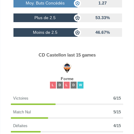
Moy. Buts Concédés
1.27
Plus de 2.5
53.33%
Moins de 2.5
46.67%
CD Castellon last 15 games
Forme
L
D
L
D
W
Victoires
6/15
Match Nul
5/15
Défaites
4/15