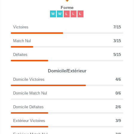
Forme
W
W
L
L
L
Victoires
7/15
Match Nul
3/15
Défaites
5/15
Domicile/Extérieur
Domicile Victoires
4/6
Domicile Match Nul
0/6
Domicile Défaites
2/6
Extérieur Victoires
3/9