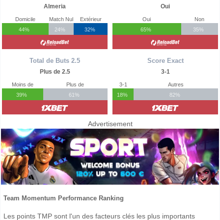
Almeria
Oui
Domicile
Match Nul
Extérieur
Oui
Non
44%
24%
32%
65%
35%
Total de Buts 2.5
Score Exact
Plus de 2.5
3-1
Moins de
Plus de
3-1
Autres
39%
61%
18%
82%
Advertisement
Team Momentum Performance Ranking
Les points TMP sont l'un des facteurs clés les plus importants