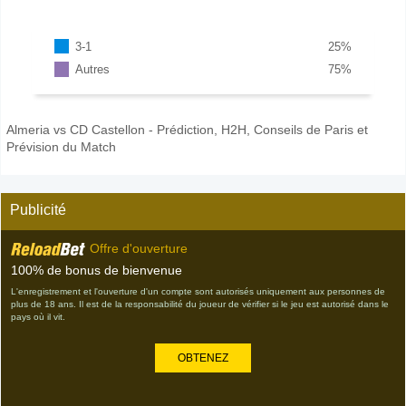
3-1
25
%
Autres
75
%
Almeria vs CD Castellon - Prédiction, H2H, Conseils de Paris et
Prévision du Match
Publicité
Offre d'ouverture
100% de bonus de bienvenue
L'enregistrement et l'ouverture d'un compte sont autorisés uniquement aux personnes de
plus de 18 ans. Il est de la responsabilité du joueur de vérifier si le jeu est autorisé dans le
pays où il vit.
OBTENEZ