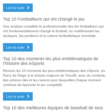
Les deux équipes marqueront-elles dans le match Alme
Lire la suite
Oui pour Les Deux Équipes Marquent, avec un pourcentage de 65%.
Quel sera le résultat correct attendu entre Almeria v CD
Top 10 Footballeurs qui ont changé le jeu
Sur le côté risqué, vous pouvez essayer le Résultat Correct de 3-1 q
Une analyse complète et professionnelle des dix footballeurs qui
ont fondamentalement changé le football, en redéfinissant les
tactiques, les positions et la culture footballistique mondiale.
Lire la suite
Top 10 des moments les plus emblématiques de
l’histoire des eSports
Revivez les 10 moments les plus emblématiques des eSports, du
Parry de Daigo à la victoire majeure de Cloud9, avec du contexte,
des actions clés et les raisons pour lesquelles chaque moment
continue de façonner le jeu compétitif.
Lire la suite
Top 10 des meilleures équipes de baseball de tous