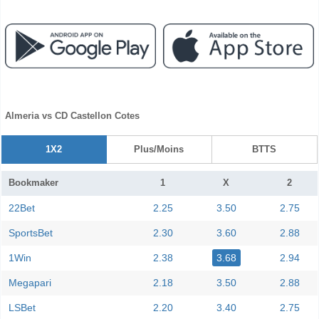
Almeria vs CD Castellon Cotes
1X2
Plus/Moins
BTTS
Bookmaker
1
X
2
22Bet
2.25
3.50
2.75
SportsBet
2.30
3.60
2.88
1Win
2.38
3.68
2.94
Megapari
2.18
3.50
2.88
LSBet
2.20
3.40
2.75