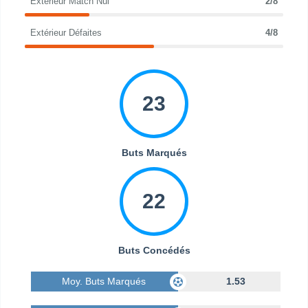
Extérieur Match Nul
2/8
Extérieur Défaites
4/8
23
Buts Marqués
22
Buts Concédés
Moy. Buts Marqués
1.53