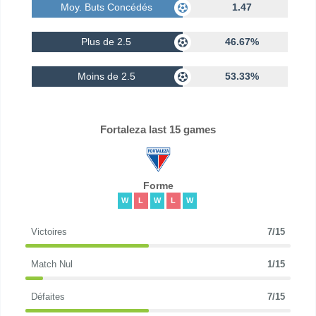
Moy. Buts Concédés
1.47
Plus de 2.5
46.67%
Moins de 2.5
53.33%
Fortaleza last 15 games
Forme
W
L
W
L
W
Victoires
7/15
Match Nul
1/15
Défaites
7/15