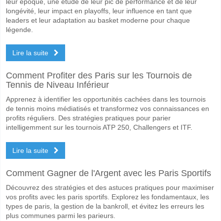
Vitoria pour le Gagnant du match, avec une probabilité de 52%
leur époque, une étude de leur pic de performance et de leur
longévité, leur impact en playoffs, leur influence en tant que
Les deux équipes marqueront-elles dans le match Vitori
leaders et leur adaptation au basket moderne pour chaque
légende.
Non pour Les Deux Équipes Marquent, avec un pourcentage de 55%.
Lire la suite
Quel sera le résultat correct attendu entre Vitoria v Fort
Sur le côté risqué, vous pouvez essayer le Résultat Correct de 1-0 q
Comment Profiter des Paris sur les Tournois de
Tennis de Niveau Inférieur
Apprenez à identifier les opportunités cachées dans les tournois
de tennis moins médiatisés et transformez vos connaissances en
profits réguliers. Des stratégies pratiques pour parier
intelligemment sur les tournois ATP 250, Challengers et ITF.
Lire la suite
Comment Gagner de l'Argent avec les Paris Sportifs
Découvrez des stratégies et des astuces pratiques pour maximiser
vos profits avec les paris sportifs. Explorez les fondamentaux, les
types de paris, la gestion de la bankroll, et évitez les erreurs les
plus communes parmi les parieurs.