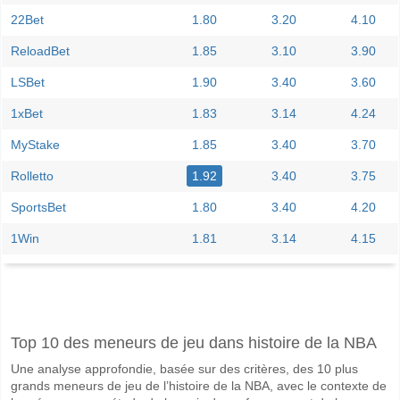
22Bet
1.80
3.20
4.10
ReloadBet
1.85
3.10
3.90
LSBet
1.90
3.40
3.60
1xBet
1.83
3.14
4.24
MyStake
1.85
3.40
3.70
Rolletto
1.92
3.40
3.75
SportsBet
1.80
3.40
4.20
1Win
1.81
3.14
4.15
Facebook
Telegram
Instagram
A quand le match entre Vitoria v Fortaleza?
Top 10 des meneurs de jeu dans histoire de la NBA
Le match entre Vitoria v Fortaleza 06 June 2026 20:00.
Une analyse approfondie, basée sur des critères, des 10 plus
Quelle est l'équipe favorite pour gagner entre Vitoria v 
grands meneurs de jeu de l’histoire de la NBA, avec le contexte de