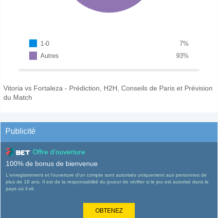
1-0
7
%
Autres
93
%
Vitoria vs Fortaleza - Prédiction, H2H, Conseils de Paris et Prévision
du Match
Publicité
Offre d'ouverture
100% de bonus de bienvenue
L'enregistrement et l'ouverture d'un compte sont autorisés uniquement aux personnes de
plus de 18 ans. Il est de la responsabilité du joueur de vérifier si le jeu est autorisé dans le
pays où il vit.
OBTENEZ