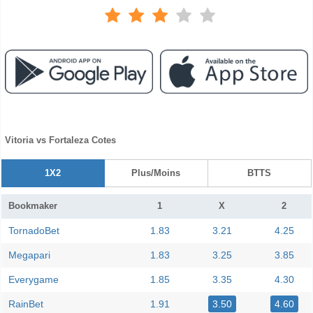
Vitoria vs Fortaleza Cotes
1X2
Plus/Moins
BTTS
Bookmaker
1
X
2
TornadoBet
1.83
3.21
4.25
Megapari
1.83
3.25
3.85
Everygame
1.85
3.35
4.30
RainBet
1.91
3.50
4.60