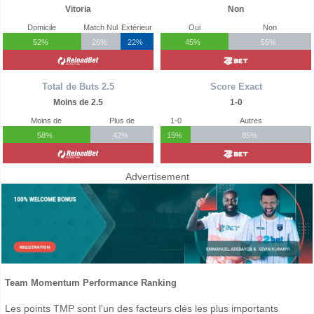
Vitoria
Non
Domicile
Match Nul
Extérieur
Oui
Non
52%
26%
22%
45%
55%
Total de Buts 2.5
Score Exact
Moins de 2.5
1-0
Moins de
Plus de
1-0
Autres
58%
42%
15%
85%
Advertisement
Team Momentum Performance Ranking
Les points TMP sont l'un des facteurs clés les plus importants