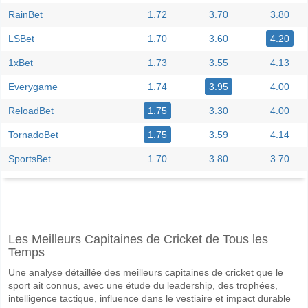
RainBet
1.72
3.70
3.80
LSBet
1.70
3.60
4.20
1xBet
1.73
3.55
4.13
Everygame
1.74
3.95
4.00
ReloadBet
1.75
3.30
4.00
TornadoBet
1.75
3.59
4.14
SportsBet
1.70
3.80
3.70
Facebook
Telegram
Instagram
A quand le match entre Kosovo U21 v Luxembourg U2
Les Meilleurs Capitaines de Cricket de Tous les
Le match entre Kosovo U21 v Luxembourg U21 06 June 2026 16:00.
Temps
Quelle est l'équipe favorite pour gagner entre Kosovo
Une analyse détaillée des meilleurs capitaines de cricket que le
Kosovo U21 pour le Gagnant du match, avec une probabilité de 58%
sport ait connus, avec une étude du leadership, des trophées,
intelligence tactique, influence dans le vestiaire et impact durable