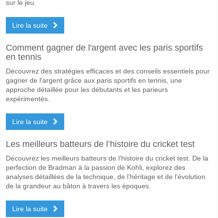
Les deux équipes marqueront-elles dans le match Ko
sur le jeu.
Oui pour Les Deux Équipes Marquent, avec un pourcentage de 55%.
Lire la suite
Quel sera le résultat correct attendu entre Kosovo U2
Comment gagner de l'argent avec les paris sportifs
Sur le côté risqué, vous pouvez essayer le Résultat Correct de 2-1 q
en tennis
Découvrez des stratégies efficaces et des conseils essentiels pour
gagner de l'argent grâce aux paris sportifs en tennis, une
approche détaillée pour les débutants et les parieurs
expérimentés.
Lire la suite
Les meilleurs batteurs de l’histoire du cricket test
Découvrez les meilleurs batteurs de l’histoire du cricket test. De la
perfection de Bradman à la passion de Kohli, explorez des
analyses détaillées de la technique, de l’héritage et de l’évolution
de la grandeur au bâton à travers les époques.
Lire la suite