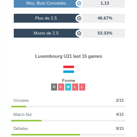
Moy. Buts Concédés
1.13
Plus de 2.5
46.67%
Moins de 2.5
53.33%
Luxembourg U21 last 15 games
Forme
D
L
W
L
L
Victoires
2/15
Match Nul
4/15
Défaites
9/15