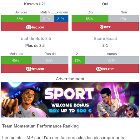
Kosovo U21
Oui
Domicile
Match Nul
Extérieur
Oui
Non
58%
21%
21%
55%
45%
Total de Buts 2.5
Score Exact
Plus de 2.5
2-1
Moins de
Plus de
2-1
Autres
45%
55%
13%
87%
Advertisement
Team Momentum Performance Ranking
Les points TMP sont l'un des facteurs clés les plus importants