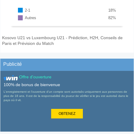
2-1
18
%
Autres
82
%
Kosovo U21 vs Luxembourg U21 - Prédiction, H2H, Conseils de
Paris et Prévision du Match
Publicité
Offre d'ouverture
100% de bonus de bienvenue
L'enregistrement et l'ouverture d'un compte sont autorisés uniquement aux personnes de
plus de 18 ans. Il est de la responsabilité du joueur de vérifier si le jeu est autorisé dans le
pays où il vit.
OBTENEZ