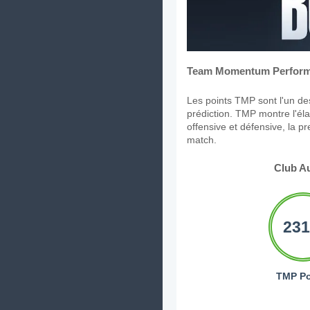
Team Momentum Perform
Les points TMP sont l'un des
prédiction. TMP montre l'élan
offensive et défensive, la p
match.
Club A
231
TMP Po