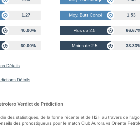
dés
1.27
Moy. Buts Concédés
1.53
40.00%
Plus de 2.5
66.67
60.00%
Moins de 2.5
33.33
ns Détails
dictions Détails
trolero Verdict de Prédiction
ie des statistiques, de la forme récente et de H2H au travers de l'alg
onseils des pronostiqueurs pour le match Club Aurora vs Oriente Petrol