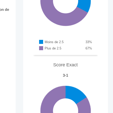
son de
Moins de 2.5
33
%
Plus de 2.5
67
%
Score Exact
3-1