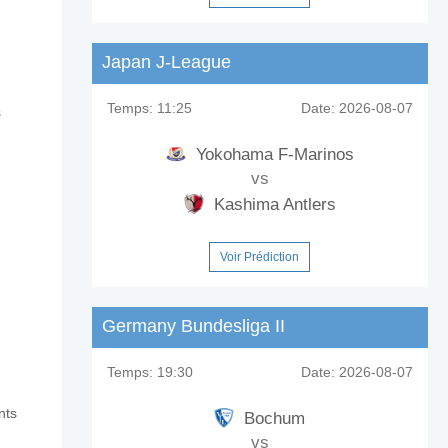
lero?
Japan J-League
Temps:
11:25
Date:
2026-08-07
s
Yokohama F-Marinos
vs
Kashima Antlers
Voir Prédiction
Germany Bundesliga II
Temps:
19:30
Date:
2026-08-07
nts
Bochum
vs