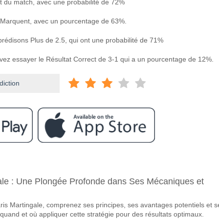
t du match, avec une probabilité de 72%
 Marquent, avec un pourcentage de 63%.
prédisons Plus de 2.5, qui ont une probabilité de 71%
uvez essayer le Résultat Correct de 3-1 qui a un pourcentage de 12%.
diction
ram
e Club Aurora v Oriente Petrolero?
gale : Une Plongée Profonde dans Ses Mécaniques et
v Oriente Petrolero 14 June 2026 23:00.
vorite pour gagner entre Club Aurora v Oriente Petrolero?
aris Martingale, comprenez ses principes, ses avantages potentiels et s
t du match, avec une probabilité de 72%
quand et où appliquer cette stratégie pour des résultats optimaux.