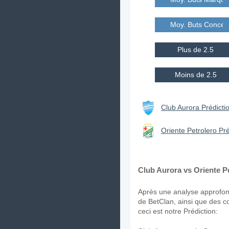
Moy. Buts Concé
Plus de 2.5
Moins de 2.5
Club Aurora Prédictio
Oriente Petrolero Pré
Club Aurora vs Oriente Pe
Après une analyse approfond
de BetClan, ainsi que des c
ceci est notre Prédiction: