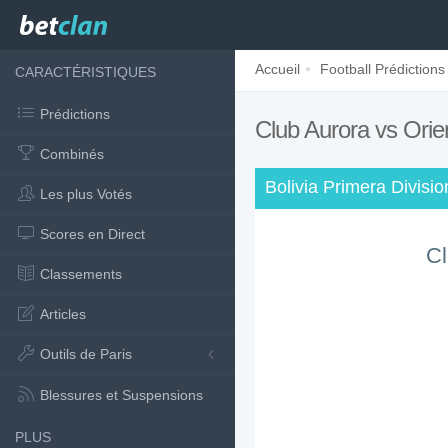
Accueil
Football Prédictions
CARACTÉRISTIQUES
Prédictions
Club Aurora vs Orie
Combinés
Bolivia Primera Divisio
Les plus Votés
Scores en Direct
Cl
Classements
Articles
Outils de Paris
Blessures et Suspensions
PLUS