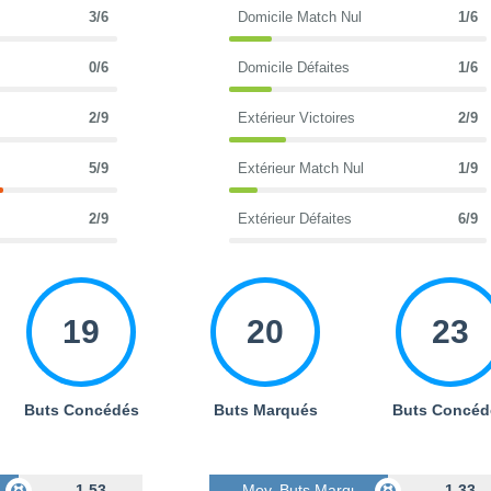
3/6
Domicile Match Nul
1/6
0/6
Domicile Défaites
1/6
2/9
Extérieur Victoires
2/9
5/9
Extérieur Match Nul
1/9
2/9
Extérieur Défaites
6/9
19
20
23
Buts Concédés
Buts Marqués
Buts Concéd
s
1.53
Moy. Buts Marqués
1.33