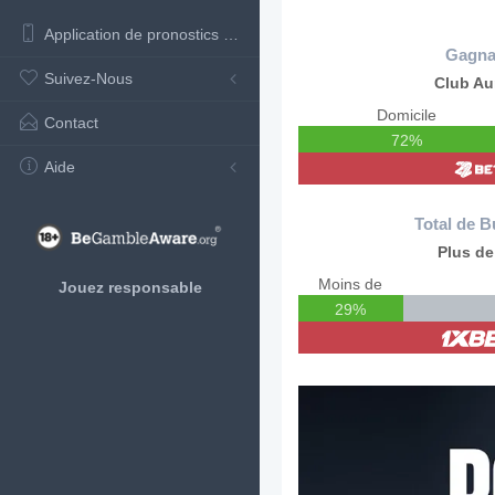
Application de pronostics de football
Gagna
Suivez-Nous
Club Au
Domicile
Contact
72%
Aide
Total de B
Plus de
Moins de
Jouez responsable
29%