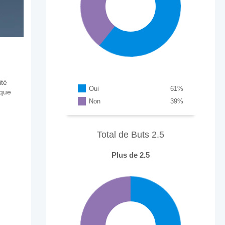
ité
Oui
61
%
aque
Non
39
%
Total de Buts 2.5
Plus de 2.5