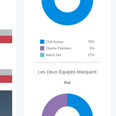
%
Club Aurora
78
%
Oriente Petrolero
5
%
Match Nul
17
%
Les Deux Équipes Marquent
Oui