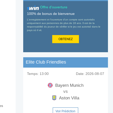
Offre d'ouverture
100% de bonus de bienvenue
L'enregistrement et l'ouverture d'un compte sont autorisés
uniquement aux personnes de plus de 18 ans. Il est de la
responsabilité du joueur de vérifier si le jeu est autorisé dans le
pays où il vit.
OBTENEZ
Elite Club Friendlies
Temps:
13:00
Date:
2026-08-07
Bayern Munich
vs
Aston Villa
es
Voir Prédiction