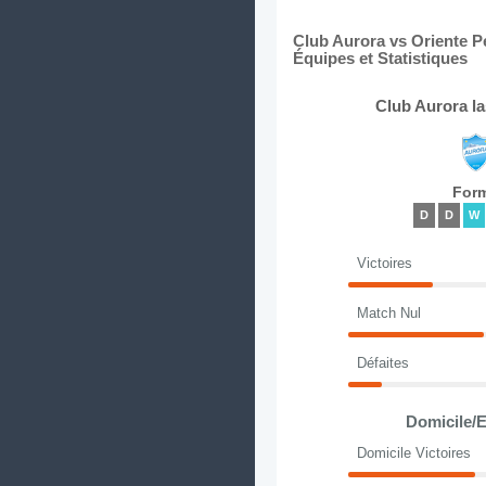
Club Aurora vs Oriente P
Équipes et Statistiques
Club Aurora l
For
D
D
W
Victoires
Match Nul
Défaites
Domicile/E
Domicile Victoires