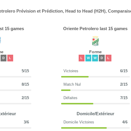
etrolero Prévision et Prédiction, Head to Head (H2H), Comparai
ast 15 games
Oriente Petrolero last 15 games
me
Forme
D
L
L
W
W
D
L
5/15
Victoires
6/15
8/15
Match Nul
2/15
2/15
Défaites
7/15
xtérieur
Domicile/Extérieur
3/6
Domicile Victoires
4/6