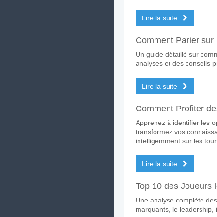
Les deux équipes marq
Lire la suite
Oui pour Les Deux Équipes
Comment Parier sur l
Quel sera le résultat 
Un guide détaillé sur comm
Sur le côté risqué, vous po
analyses et des conseils p
Lire la suite
Comment Profiter des
Apprenez à identifier les 
transformez vos connaissan
intelligemment sur les tou
Lire la suite
Top 10 des Joueurs 
Une analyse complète des 
marquants, le leadership, 