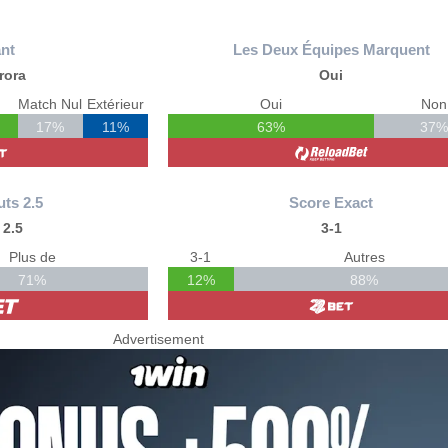
nt
Les Deux Équipes Marquent
rora
Oui
Match Nul
Extérieur
Oui
Non
17%
11%
63%
37
uts 2.5
Score Exact
 2.5
3-1
Plus de
3-1
Autres
71%
12%
88%
Advertisement