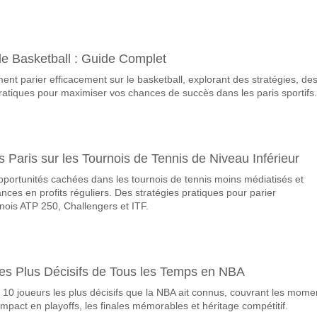
ueront-elles dans le match Club Aurora v Oriente Petro
 Marquent, avec un pourcentage de 63%.
e Basketball : Guide Complet
correct attendu entre Club Aurora v Oriente Petrolero?
ent parier efficacement sur le basketball, explorant des stratégies, de
uvez essayer le Résultat Correct de 3-1 qui a un pourcentage de 12%.
ratiques pour maximiser vos chances de succès dans les paris sportifs.
 Paris sur les Tournois de Tennis de Niveau Inférieur
opportunités cachées dans les tournois de tennis moins médiatisés et
ces en profits réguliers. Des stratégies pratiques pour parier
rnois ATP 250, Challengers et ITF.
les Plus Décisifs de Tous les Temps en NBA
10 joueurs les plus décisifs que la NBA ait connus, couvrant les mome
impact en playoffs, les finales mémorables et héritage compétitif.