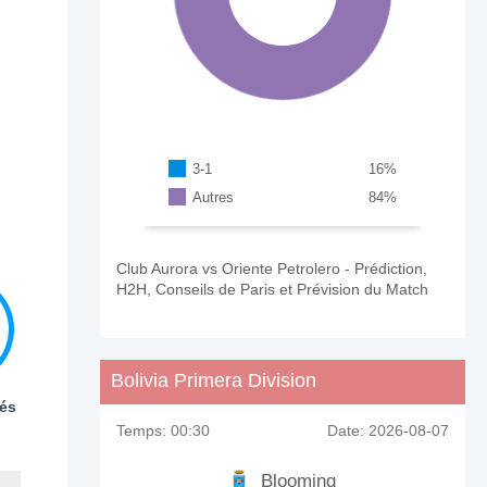
3-1
16
%
Autres
84
%
Club Aurora vs Oriente Petrolero - Prédiction,
H2H, Conseils de Paris et Prévision du Match
Bolivia Primera Division
és
Temps:
00:30
Date:
2026-08-07
Blooming