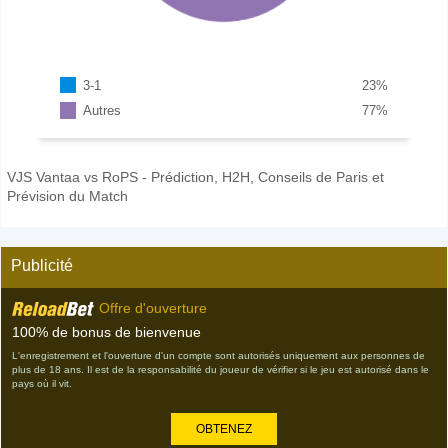
3-1
23
%
Autres
77
%
VJS Vantaa vs RoPS - Prédiction, H2H, Conseils de Paris et
Prévision du Match
Publicité
Offre d'ouverture
100% de bonus de bienvenue
L'enregistrement et l'ouverture d'un compte sont autorisés uniquement aux personnes de
plus de 18 ans. Il est de la responsabilité du joueur de vérifier si le jeu est autorisé dans le
pays où il vit.
OBTENEZ