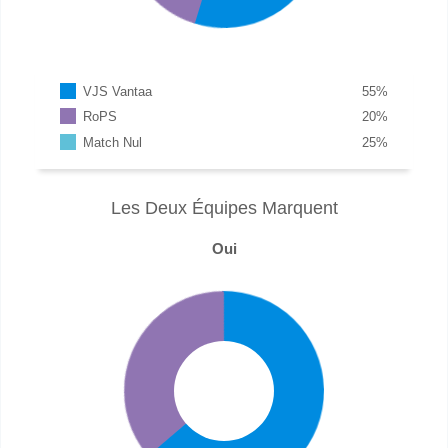
VJS Vantaa
55
%
RoPS
20
%
Match Nul
25
%
Les Deux Équipes Marquent
Oui