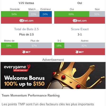
VJS Vantaa
Oui
Domicile
Match Nul
Extérieur
Oui
Non
54%
22%
24%
69%
31%
Total de Buts 2.5
Score Exact
Plus de 2.5
3-1
Moins de
Plus de
3-1
Autres
33%
67%
18%
82%
Advertisement
Team Momentum Performance Ranking
Les points TMP sont l'un des facteurs clés les plus importants