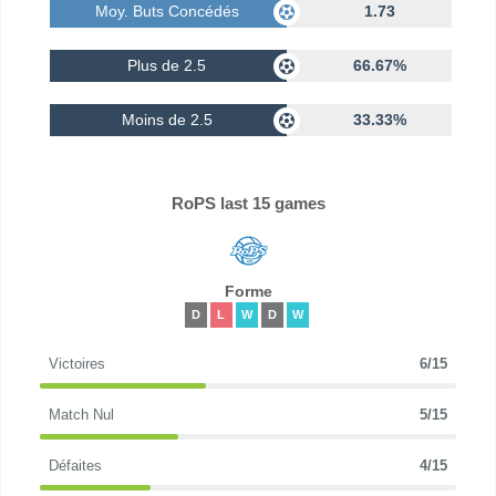
Moy. Buts Concédés
1.73
Plus de 2.5
66.67%
Moins de 2.5
33.33%
RoPS last 15 games
Forme
D
L
W
D
W
Victoires
6/15
Match Nul
5/15
Défaites
4/15