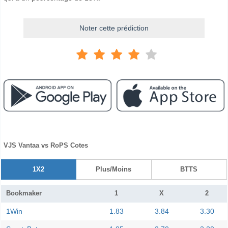
Noter cette prédiction
VJS Vantaa vs RoPS Cotes
1X2
Plus/Moins
BTTS
Bookmaker
1
X
2
1Win
1.83
3.84
3.30