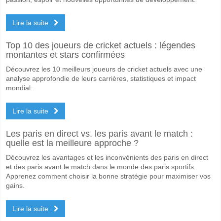
VJS Vantaa pour le Gagnant du match, avec une probabilité de 54%
Lire la suite
Les deux équipes marqueront-elles dans le match VJS
Oui pour Les Deux Équipes Marquent, avec un pourcentage de 69%.
Top 10 des joueurs de cricket actuels : légendes
montantes et stars confirmées
Quel sera le résultat correct attendu entre VJS Vantaa
Découvrez les 10 meilleurs joueurs de cricket actuels avec une
Sur le côté risqué, vous pouvez essayer le Résultat Correct de 3-1 q
analyse approfondie de leurs carrières, statistiques et impact
mondial.
Lire la suite
Les paris en direct vs. les paris avant le match :
quelle est la meilleure approche ?
Découvrez les avantages et les inconvénients des paris en direct
et des paris avant le match dans le monde des paris sportifs.
Apprenez comment choisir la bonne stratégie pour maximiser vos
gains.
Lire la suite