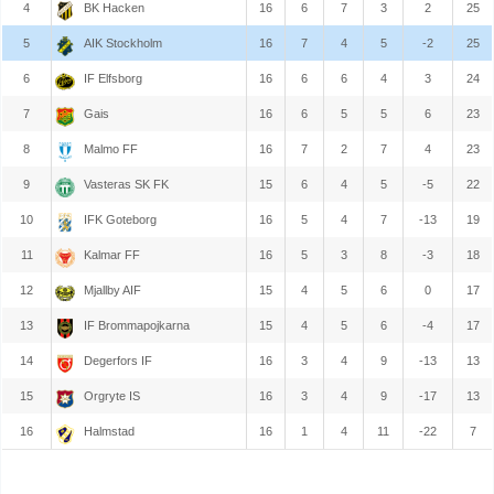
4
BK Hacken
16
6
7
3
2
25
5
AIK Stockholm
16
7
4
5
-2
25
6
IF Elfsborg
16
6
6
4
3
24
7
Gais
16
6
5
5
6
23
8
Malmo FF
16
7
2
7
4
23
9
Vasteras SK FK
15
6
4
5
-5
22
10
IFK Goteborg
16
5
4
7
-13
19
11
Kalmar FF
16
5
3
8
-3
18
12
Mjallby AIF
15
4
5
6
0
17
13
IF Brommapojkarna
15
4
5
6
-4
17
14
Degerfors IF
16
3
4
9
-13
13
15
Orgryte IS
16
3
4
9
-17
13
16
Halmstad
16
1
4
11
-22
7