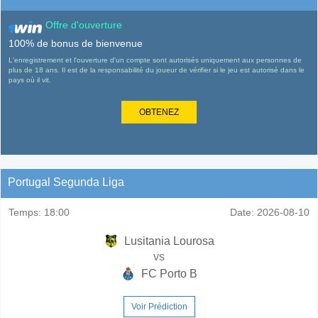
Offre d'ouverture
100% de bonus de bienvenue
L'enregistrement et l'ouverture d'un compte sont autorisés uniquement aux personnes de
plus de 18 ans. Il est de la responsabilité du joueur de vérifier si le jeu est autorisé dans le
pays où il vit.
OBTENEZ
Portugal Segunda Liga
Temps:
18:00
Date:
2026-08-10
Lusitania Lourosa
vs
FC Porto B
Voir Prédiction