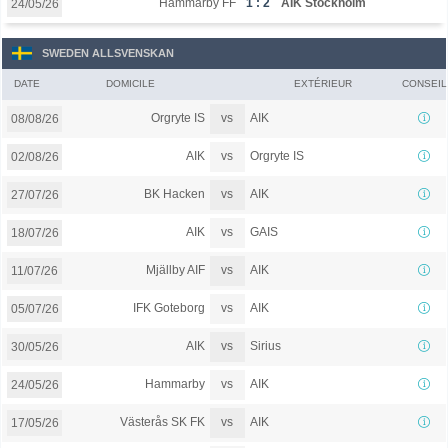
Hammarby FF
1 : 2
AIK Stockholm
24/05/26
SWEDEN ALLSVENSKAN
DATE
DOMICILE
EXTÉRIEUR
CONSEIL
vs
Orgryte IS
AIK
08/08/26
vs
AIK
Orgryte IS
02/08/26
vs
BK Hacken
AIK
27/07/26
vs
AIK
GAIS
18/07/26
vs
Mjällby AIF
AIK
11/07/26
vs
IFK Goteborg
AIK
05/07/26
vs
AIK
Sirius
30/05/26
vs
Hammarby
AIK
24/05/26
vs
Västerås SK FK
AIK
17/05/26