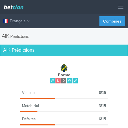
Français
Combinés
AIK
Prédictions
AIK Prédictions
Forme
W
L
D
W
W
Victoires
6/15
Match Nul
3/15
Défaites
6/15