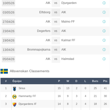
vs
AIK
Djurgarden
10/05/26
vs
Elfsborg
AIK
03/05/26
vs
AIK
Malmo FF
27/04/26
vs
Degerfors
AIK
23/04/26
vs
AIK
Kalmar FF
19/04/26
vs
Brommapojkarna
AIK
13/04/26
vs
AIK
Halmstad
05/04/26
Allsvenskan Classements
#
Équipe
P
W
D
L
Buts
Pts
1
Sirius
15
13
2
0
25
41
2
Hammarby FF
16
9
3
4
21
30
3
Djurgardens IF
14
8
2
4
18
26