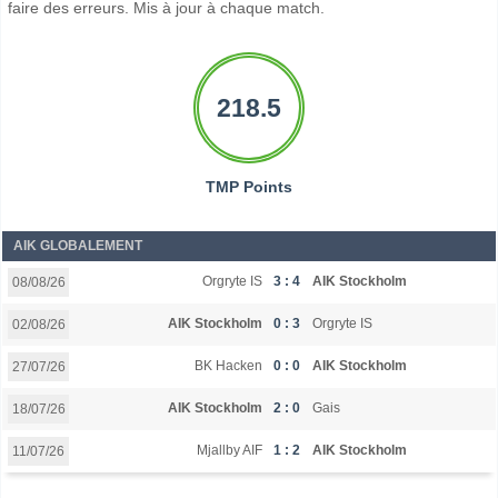
faire des erreurs. Mis à jour à chaque match.
218.5
TMP Points
AIK GLOBALEMENT
Orgryte IS
3 : 4
AIK Stockholm
08/08/26
AIK Stockholm
0 : 3
Orgryte IS
02/08/26
BK Hacken
0 : 0
AIK Stockholm
27/07/26
AIK Stockholm
2 : 0
Gais
18/07/26
Mjallby AIF
1 : 2
AIK Stockholm
11/07/26