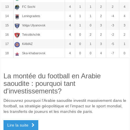
13
FC Sochi
4
1
1
2
2
4
14
Leningradets
4
1
1
2
-4
4
15
Volga Ulyanovsk
4
1
0
3
-3
3
16
Tekstilshchik
4
0
2
2
-2
2
17
KAMAZ
4
0
1
3
-5
1
18
Ska-khabarovsk
4
0
0
4
-7
0
La montée du football en Arabie
saoudite : pourquoi tant
d'investissements?
Découvrez pourquoi l’Arabie saoudite investit massivement dans le
football, sa stratégie géopolitique et l’impact sur le sport mondial,
les transferts de joueurs et les marchés de paris.
Lire la suite