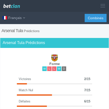
Français
Combinés
Arsenal Tula
Prédictions
Arsenal Tula Prédictions
Forme
W
L
L
W
D
Victoires
2/15
Match Nul
7/15
Défaites
6/15