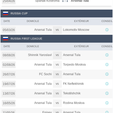
Spartak Kostroma
1 : 1
Arsenal Tula
25/04/26
RUSSIA CUP
DATE
DOMICILE
EXTÉRIEUR
CONSEIL
vs
Arsenal Tula
Lokomotiv Moscow
05/03/26
RUSSIA FIRST LEAGUE
DATE
DOMICILE
EXTÉRIEUR
CONSEIL
vs
Shinnik Yaroslavl
Arsenal Tula
08/08/26
vs
Arsenal Tula
Torpedo Moskva
02/08/26
vs
FC Sochi
Arsenal Tula
26/07/26
vs
Arsenal Tula
FK Neftekhimik
19/07/26
vs
Arsenal Tula
Tekstilshchik
13/07/26
vs
Arsenal Tula
Rodina Moskva
16/05/26
vs
Enisey
Arsenal Tula
11/05/26