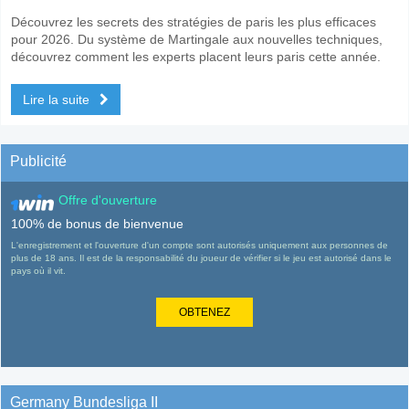
Découvrez les secrets des stratégies de paris les plus efficaces
pour 2026. Du système de Martingale aux nouvelles techniques,
découvrez comment les experts placent leurs paris cette année.
Lire la suite
Publicité
Offre d'ouverture
100% de bonus de bienvenue
L'enregistrement et l'ouverture d'un compte sont autorisés uniquement aux personnes de
plus de 18 ans. Il est de la responsabilité du joueur de vérifier si le jeu est autorisé dans le
pays où il vit.
OBTENEZ
Germany Bundesliga II