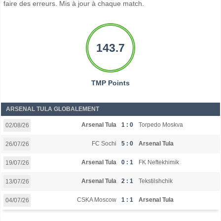
faire des erreurs. Mis à jour à chaque match.
143.7
TMP Points
ARSENAL TULA GLOBALEMENT
Arsenal Tula
1 : 0
Torpedo Moskva
02/08/26
FC Sochi
5 : 0
Arsenal Tula
26/07/26
Arsenal Tula
0 : 1
FK Neftekhimik
19/07/26
Arsenal Tula
2 : 1
Tekstilshchik
13/07/26
CSKA Moscow
1 : 1
Arsenal Tula
04/07/26