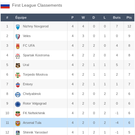
First League Classements
#
Équipe
P
W
D
L
Buts
Pts
1
Nizhny Novgorod
4
4
0
0
7
12
2
Veles
4
3
0
1
0
9
3
FC UFA
4
2
2
0
4
8
4
Spartak Kostroma
4
2
2
0
4
8
5
Ural
4
2
1
1
5
7
6
Torpedo Moskva
4
2
1
1
2
7
7
Enisey
4
2
1
1
1
7
8
Chelyabinsk
4
2
0
2
2
6
9
Rotor Volgograd
4
2
0
2
0
6
10
FK Neftekhimik
4
2
0
2
-1
6
11
Arsenal Tula
4
2
0
2
-4
6
12
Shinnik Yaroslavl
4
1
2
1
-1
5