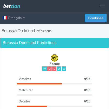
Français
Combinés
Borussia Dortmund
Prédictions
Borussia Dortmund Prédictions
Forme
W
L
L
W
W
Victoires
9/15
Match Nul
0/15
Défaites
6/15