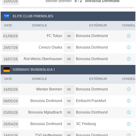
Werder Bremen
0 : 2
Borussia Dortmund
16/05/26
ELITE CLUB FRIENDLIES
DATE
DOMICILE
EXTÉRIEUR
CONSEIL
vs
FC Tokyo
Borussia Dortmund
01/08/26
vs
Cerezo Osaka
Borussia Dortmund
29/07/26
vs
Rot-Weiss Oberhausen
Borussia Dortmund
18/07/26
GERMANY BUNDESLIGA I
DATE
DOMICILE
EXTÉRIEUR
CONSEIL
vs
Werder Bremen
Borussia Dortmund
16/05/26
vs
Borussia Dortmund
Eintracht Frankfurt
08/05/26
vs
Borussia Mgladbach
Borussia Dortmund
03/05/26
vs
Borussia Dortmund
SC Freiburg
26/04/26
vs
TSG Hoffenheim
Borussia Dortmund
18/04/26