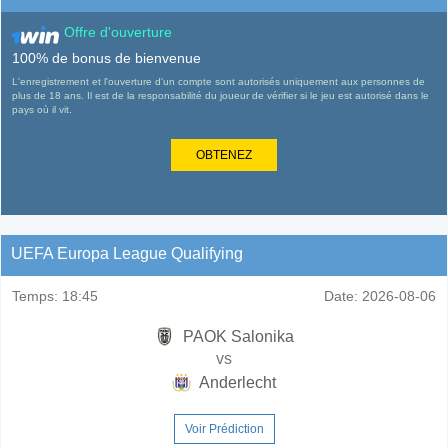
Offre d'ouverture
100% de bonus de bienvenue
L'enregistrement et l'ouverture d'un compte sont autorisés uniquement aux personnes de
plus de 18 ans. Il est de la responsabilité du joueur de vérifier si le jeu est autorisé dans le
pays où il vit.
OBTENEZ
UEFA Europa League Qualifying
Temps:
18:45
Date:
2026-08-06
PAOK Salonika
vs
Anderlecht
Voir Prédiction