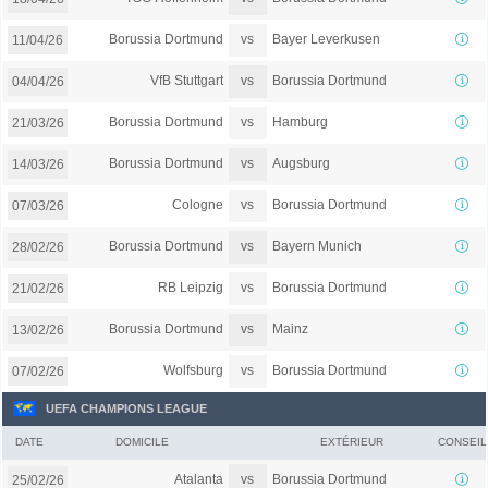
vs
Borussia Dortmund
Bayer Leverkusen
11/04/26
vs
VfB Stuttgart
Borussia Dortmund
04/04/26
vs
Borussia Dortmund
Hamburg
21/03/26
vs
Borussia Dortmund
Augsburg
14/03/26
vs
Cologne
Borussia Dortmund
07/03/26
vs
Borussia Dortmund
Bayern Munich
28/02/26
vs
RB Leipzig
Borussia Dortmund
21/02/26
vs
Borussia Dortmund
Mainz
13/02/26
vs
Wolfsburg
Borussia Dortmund
07/02/26
UEFA CHAMPIONS LEAGUE
DATE
DOMICILE
EXTÉRIEUR
CONSEIL
vs
Atalanta
Borussia Dortmund
25/02/26