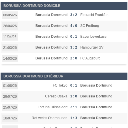
BORUSSIA DORTMUND DOMICILE
Borussia Dortmund
3 : 2
Eintracht Frankfurt
08/05/26
Borussia Dortmund
4 : 0
SC Freiburg
26/04/26
Borussia Dortmund
0 : 1
Bayer Leverkusen
11/04/26
Borussia Dortmund
3 : 2
Hamburger SV
21/03/26
Borussia Dortmund
2 : 0
FC Augsburg
14/03/26
BORUSSIA DORTMUND EXTÉRIEUR
FC Tokyo
0 : 1
Borussia Dortmund
01/08/26
Cerezo Osaka
1 : 0
Borussia Dortmund
29/07/26
Fortuna Düsseldorf
2 : 1
Borussia Dortmund
25/07/26
Rot-weiss Oberhausen
1 : 3
Borussia Dortmund
18/07/26