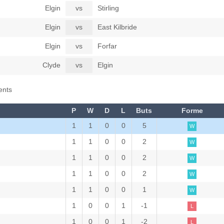
Elgin
vs
Stirling
Elgin
vs
East Kilbride
Elgin
vs
Forfar
Clyde
vs
Elgin
ents
P
W
D
L
Buts
Forme
1
1
0
0
5
W
1
1
0
0
2
W
1
1
0
0
2
W
1
1
0
0
2
W
1
1
0
0
1
W
1
0
0
1
-1
L
1
0
0
1
-2
L