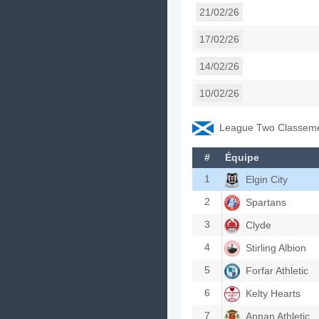
21/02/26
17/02/26
14/02/26
10/02/26
League Two Classem
#
Équipe
1
Elgin City
2
Spartans
3
Clyde
4
Stirling Albion
5
Forfar Athletic
6
Kelty Hearts
7
Annan Athletic