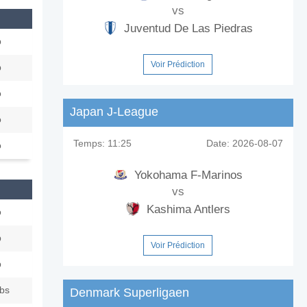
vs
Juventud De Las Piedras
p
Voir Prédiction
p
o
Japan J-League
o
Temps:
11:25
Date:
2026-08-07
o
Yokohama F-Marinos
vs
Kashima Antlers
o
p
Voir Prédiction
p
ubs
Denmark Superligaen