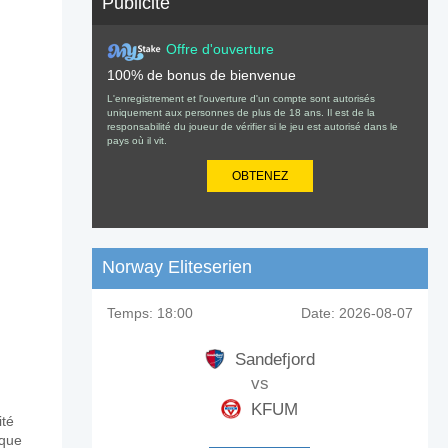
Publicité
Offre d'ouverture
100% de bonus de bienvenue
L'enregistrement et l'ouverture d'un compte sont autorisés
uniquement aux personnes de plus de 18 ans. Il est de la
responsabilité du joueur de vérifier si le jeu est autorisé dans le
pays où il vit.
OBTENEZ
Norway Eliteserien
Temps:
18:00
Date:
2026-08-07
Sandefjord
vs
KFUM
ité
aque