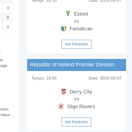
Temps:
20:15
Date:
2026-08-07
0
Estoril
0
vs
0
Famalicao
Voir Prédiction
s
de
Republic of Ireland Premier Division
itage
Temps:
19:45
Date:
2026-08-07
Derry City
vs
Sligo Rovers
ssion
andeur
Voir Prédiction