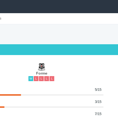
s
Forme
W
L
L
L
L
5/15
3/15
7/15