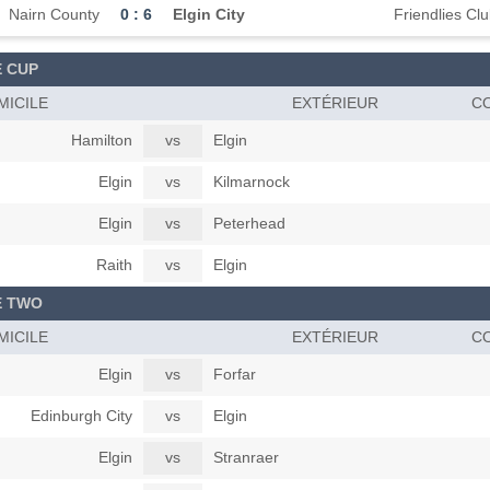
Nairn County
0 : 6
Elgin City
Friendlies Cl
 CUP
MICILE
EXTÉRIEUR
CO
Hamilton
vs
Elgin
Elgin
vs
Kilmarnock
Elgin
vs
Peterhead
Raith
vs
Elgin
E TWO
MICILE
EXTÉRIEUR
CO
Elgin
vs
Forfar
Edinburgh City
vs
Elgin
Elgin
vs
Stranraer