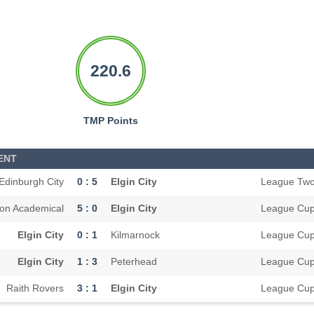
220.6
TMP Points
ENT
Edinburgh City
0 : 5
Elgin City
League Tw
ton Academical
5 : 0
Elgin City
League Cu
Elgin City
0 : 1
Kilmarnock
League Cu
Elgin City
1 : 3
Peterhead
League Cu
Raith Rovers
3 : 1
Elgin City
League Cu