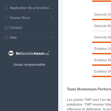
Application de pronostics de football
Domicile Vi
Suivez-Nous
Domicile M
Contact
Aide
Domicile Dé
Extérieur Vi
Extérieur M
Jouez responsable
Extérieur D
Team Momentum Perform
Les points TMP sont l'un des
prédiction. TMP montre l'élan
offensive et défensive, la p