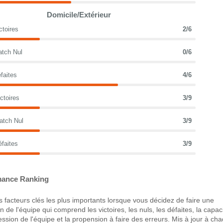
Domicile/Extérieur
ctoires
2/6
atch Nul
0/6
faites
4/6
ctoires
3/9
atch Nul
3/9
éfaites
3/9
ance Ranking
 facteurs clés les plus importants lorsque vous décidez de faire une
 de l'équipe qui comprend les victoires, les nuls, les défaites, la capac
ression de l'équipe et la propension à faire des erreurs. Mis à jour à ch