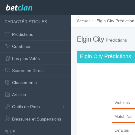
Accueil
Elgin City Prédiction
CARACTÉRISTIQUES
Prédictions
Elgin City
Prédictions
Combinés
Elgin City Prédictions
Les plus Votés
Scores en Direct
Classements
Articles
Victoires
Outils de Paris
Match Nul
Blessures et Suspensions
Défaites
PLUS