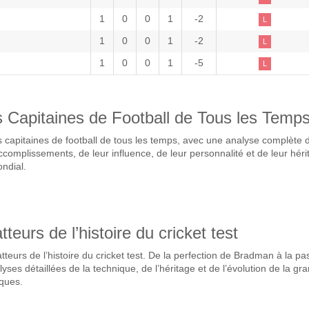
1
0
0
1
-2
L
1
0
0
1
-2
L
1
0
0
1
-5
L
s Capitaines de Football de Tous les Temp
 capitaines de football de tous les temps, avec une analyse complète 
accomplissements, de leur influence, de leur personnalité et de leur hér
ondial.
teurs de l’histoire du cricket test
teurs de l’histoire du cricket test. De la perfection de Bradman à la pa
yses détaillées de la technique, de l’héritage et de l’évolution de la gr
oques.