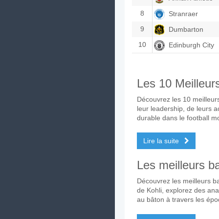
8
Stranraer
9
Dumbarton
10
Edinburgh City
Les 10 Meilleur
Découvrez les 10 meilleurs
leur leadership, de leurs 
durable dans le football m
Lire la suite
Les meilleurs bat
Découvrez les meilleurs bat
de Kohli, explorez des anal
au bâton à travers les ép