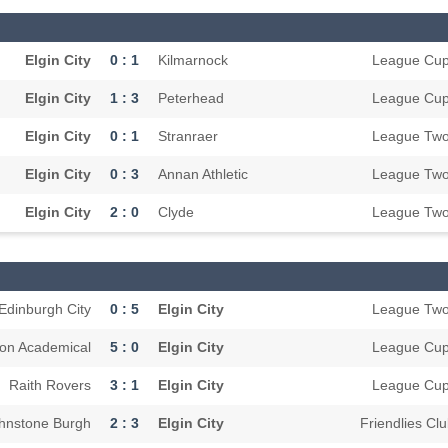
Elgin City
0 : 1
Kilmarnock
League Cu
Elgin City
1 : 3
Peterhead
League Cu
Elgin City
0 : 1
Stranraer
League Tw
Elgin City
0 : 3
Annan Athletic
League Tw
Elgin City
2 : 0
Clyde
League Tw
Edinburgh City
0 : 5
Elgin City
League Tw
ton Academical
5 : 0
Elgin City
League Cu
Raith Rovers
3 : 1
Elgin City
League Cu
hnstone Burgh
2 : 3
Elgin City
Friendlies Cl