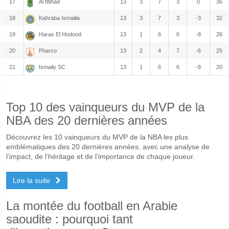
17
Al Ittihad
13
3
7
3
0
36
18
Kahraba Ismailia
13
3
7
3
-3
32
19
Haras El Hodood
13
1
6
6
-8
26
20
Pharco
13
2
4
7
-6
25
21
Ismaily SC
13
1
6
6
-8
20
Top 10 des vainqueurs du MVP de la
NBA des 20 dernières années
Découvrez les 10 vainqueurs du MVP de la NBA les plus
emblématiques des 20 dernières années, avec une analyse de
l’impact, de l’héritage et de l’importance de chaque joueur.
Lire la suite
La montée du football en Arabie
saoudite : pourquoi tant