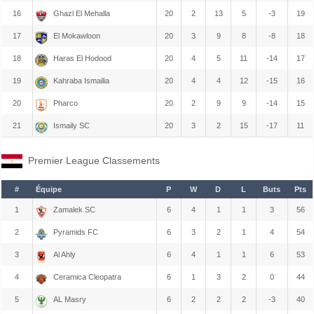
16
Ghazl El Mehalla
20
2
13
5
-3
19
17
El Mokawloon
20
3
9
8
-8
18
18
Haras El Hodood
20
4
5
11
-14
17
19
Kahraba Ismailia
20
4
4
12
-15
16
20
Pharco
20
2
9
9
-14
15
21
Ismaily SC
20
3
2
15
-17
11
Premier League Classements
#
Équipe
P
W
D
L
Buts
Pts
1
Zamalek SC
6
4
1
1
3
56
2
Pyramids FC
6
3
2
1
4
54
3
Al Ahly
6
4
1
1
6
53
4
Ceramica Cleopatra
6
1
3
2
0
44
5
AL Masry
6
2
2
2
-3
40