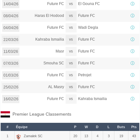
vs
Future FC
El Gouna FC
14/04/26
vs
Haras El Hodood
Future FC
08/04/26
vs
Future FC
Wadi Degla
04/04/26
vs
Kahraba Ismailia
Future FC
22/03/26
vs
Masr
Future FC
11/03/26
vs
Smouha SC
Future FC
07/03/26
vs
Future FC
Petrojet
01/03/26
vs
AL Masry
Future FC
25/02/26
vs
Future FC
Kahraba Ismailia
16/02/26
Premier League Classements
#
Équipe
P
W
D
L
Buts
Pts
1
Zamalek SC
20
13
4
3
19
43