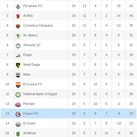
2
Pyramids FC
20
13
4
3
18
43
3
Al Ahly
20
11
7
2
14
40
4
Ceramica Cleopatra
20
11
5
4
13
38
5
AL Masry
20
8
8
4
9
32
6
Smouha SC
20
8
7
5
8
31
7
Enppi
20
7
9
4
4
30
8
Wadi Degla
20
7
8
5
3
29
9
Masr
20
7
8
5
5
29
10
El Gouna FC
20
6
10
4
1
28
11
National Bank of Egypt
20
5
11
4
4
26
12
Petrojet
20
5
10
5
-2
25
13
Future FC
20
5
8
7
-6
23
14
El Geish
20
5
7
8
-10
22
15
Al Ittihad
20
6
2
12
-9
20