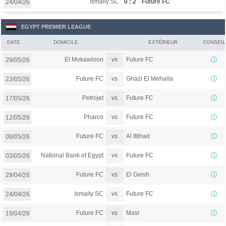
Ismaily SC
0 : 2
Future FC
24/04/26
EGYPT PREMIER LEAGUE
DATE
DOMICILE
EXTÉRIEUR
CONSEIL
vs
El Mokawloon
Future FC
29/05/26
vs
Future FC
Ghazl El Mehalla
23/05/26
vs
Petrojet
Future FC
17/05/26
vs
Pharco
Future FC
12/05/26
vs
Future FC
Al Ittihad
08/05/26
vs
National Bank of Egypt
Future FC
03/05/26
vs
Future FC
El Geish
29/04/26
vs
Ismaily SC
Future FC
24/04/26
vs
Future FC
Masr
19/04/26