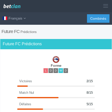
Français
Combinés
Future FC
Prédictions
Future FC Prédictions
Forme
L
D
D
W
D
Victoires
2/15
Match Nul
8/15
Défaites
5/15