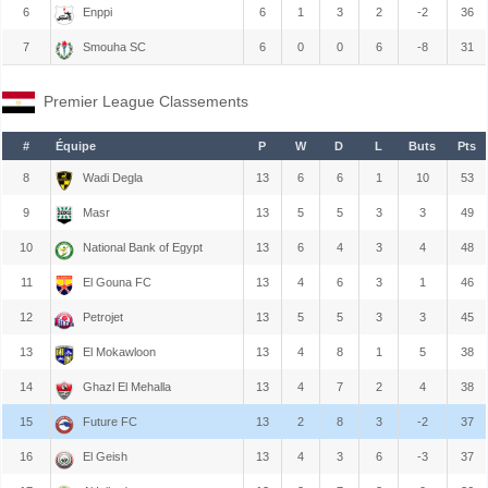
6
Enppi
6
1
3
2
-2
36
7
Smouha SC
6
0
0
6
-8
31
Premier League Classements
#
Équipe
P
W
D
L
Buts
Pts
8
Wadi Degla
13
6
6
1
10
53
9
Masr
13
5
5
3
3
49
10
National Bank of Egypt
13
6
4
3
4
48
11
El Gouna FC
13
4
6
3
1
46
12
Petrojet
13
5
5
3
3
45
13
El Mokawloon
13
4
8
1
5
38
14
Ghazl El Mehalla
13
4
7
2
4
38
15
Future FC
13
2
8
3
-2
37
16
El Geish
13
4
3
6
-3
37