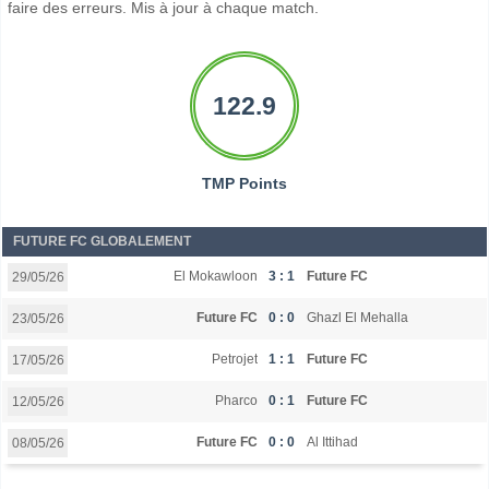
faire des erreurs. Mis à jour à chaque match.
122.9
TMP Points
FUTURE FC GLOBALEMENT
El Mokawloon
3 : 1
Future FC
29/05/26
Future FC
0 : 0
Ghazl El Mehalla
23/05/26
Petrojet
1 : 1
Future FC
17/05/26
Pharco
0 : 1
Future FC
12/05/26
Future FC
0 : 0
Al Ittihad
08/05/26