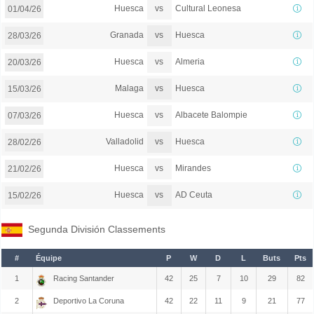
vs
Huesca
Cultural Leonesa
01/04/26
vs
Granada
Huesca
28/03/26
vs
Huesca
Almeria
20/03/26
vs
Malaga
Huesca
15/03/26
vs
Huesca
Albacete Balompie
07/03/26
vs
Valladolid
Huesca
28/02/26
vs
Huesca
Mirandes
21/02/26
vs
Huesca
AD Ceuta
15/02/26
Segunda División Classements
#
Équipe
P
W
D
L
Buts
Pts
1
Racing Santander
42
25
7
10
29
82
2
Deportivo La Coruna
42
22
11
9
21
77