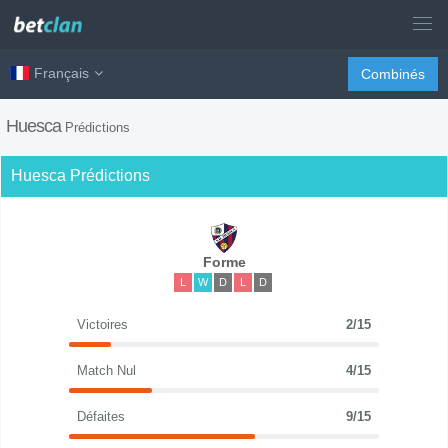
Français
Combinés
Huesca
Prédictions
Huesca Prédictions
Forme
L
W
D
L
D
Victoires
2/15
Match Nul
4/15
Défaites
9/15