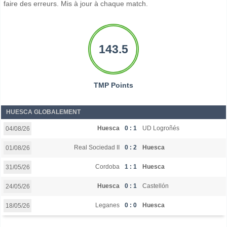
faire des erreurs. Mis à jour à chaque match.
143.5
TMP Points
HUESCA GLOBALEMENT
Huesca
0 : 1
UD Logroñés
04/08/26
Real Sociedad II
0 : 2
Huesca
01/08/26
Cordoba
1 : 1
Huesca
31/05/26
Huesca
0 : 1
Castellón
24/05/26
Leganes
0 : 0
Huesca
18/05/26