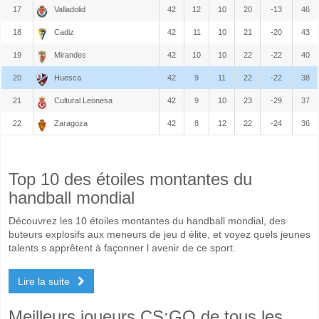
17
Valladolid
42
12
10
20
-13
46
18
Cadiz
42
11
10
21
-20
43
19
Mirandes
42
10
10
22
-22
40
20
Huesca
42
9
11
22
-22
38
21
Cultural Leonesa
42
9
10
23
-29
37
22
Zaragoza
42
8
12
22
-24
36
Top 10 des étoiles montantes du
handball mondial
Découvrez les 10 étoiles montantes du handball mondial, des
buteurs explosifs aux meneurs de jeu d élite, et voyez quels jeunes
talents s apprêtent à façonner l avenir de ce sport.
Lire la suite
Meilleurs joueurs CS:GO de tous les