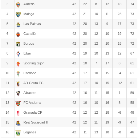
3
Almeria
42
22
8
12
18
74
4
Malaga
42
21
10
11
23
73
5
Las Palmas
42
20
13
9
17
73
6
Castellón
42
20
12
10
19
72
7
Burgos
42
20
12
10
15
72
8
Eibar
42
19
10
13
12
67
9
Sporting Gijon
42
18
7
17
6
61
10
Cordoba
42
17
10
15
-4
61
11
AD Ceuta FC
42
17
10
15
-12
61
12
Albacete
42
16
11
15
1
59
13
FC Andorra
42
16
10
16
8
58
14
Granada CF
42
12
12
18
-6
48
15
Real Sociedad II
42
12
11
19
-9
47
16
Leganes
42
11
13
18
-8
46