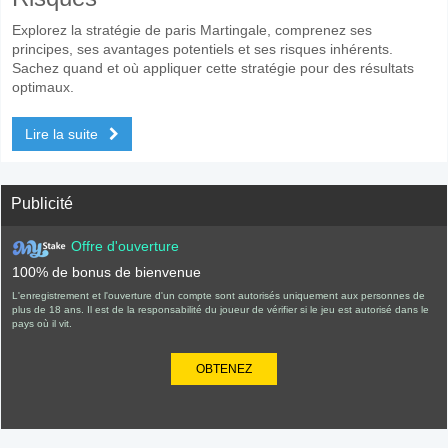
Explorez la stratégie de paris Martingale, comprenez ses
principes, ses avantages potentiels et ses risques inhérents.
Sachez quand et où appliquer cette stratégie pour des résultats
optimaux.
Lire la suite
Publicité
Offre d'ouverture
100% de bonus de bienvenue
L'enregistrement et l'ouverture d'un compte sont autorisés uniquement aux personnes de
plus de 18 ans. Il est de la responsabilité du joueur de vérifier si le jeu est autorisé dans le
pays où il vit.
OBTENEZ