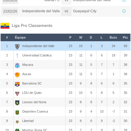
Manta FC
Independiente del Valle
03/03/26
vs
Independiente del Valle
Guayaquil City
22/02/26
Liga Pro Classements
#
Équipe
P
W
D
L
Buts
Pts
1
Independiente del Valle
23
19
1
3
34
58
2
Universidad Catolica
23
11
6
6
19
39
3
Macara
23
11
5
7
7
38
4
Aucas
23
11
5
7
1
38
5
Barcelona SC
23
9
8
6
6
35
6
LDU de Quito
23
10
5
8
5
35
7
Leones del Norte
23
8
8
7
2
32
8
Deportivo Cuenca
23
9
4
10
-7
31
9
Libertad
23
8
6
9
-2
30
10
Mushuc Runa SC
23
7
7
9
-5
28