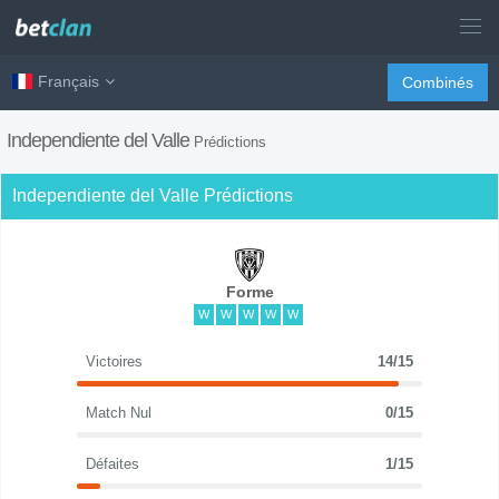
Français
Combinés
Independiente del Valle
Prédictions
Independiente del Valle Prédictions
Forme
W
W
W
W
W
Victoires
14/15
Match Nul
0/15
Défaites
1/15