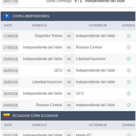
Santo Domingo
0 : 2
Independiente del Valle
08/07/26
COPA LIBERTADORES
DATE
DOMICILE
EXTÉRIEUR
CONSEIL
vs
Deportes Tolima
Independiente del Valle
12/08/26
vs
Independiente del Valle
Rosario Central
27/05/26
vs
Independiente del Valle
Libertad Asuncion
20/05/26
vs
UCV
Independiente del Valle
06/05/26
vs
Libertad Asuncion
Independiente del Valle
28/04/26
vs
Independiente del Valle
UCV
16/04/26
vs
Rosario Central
Independiente del Valle
09/04/26
ECUADOR COPA ECUADOR
DATE
DOMICILE
EXTÉRIEUR
CONSEIL
vs
Independiente del Valle
Manta FC
30/07/26