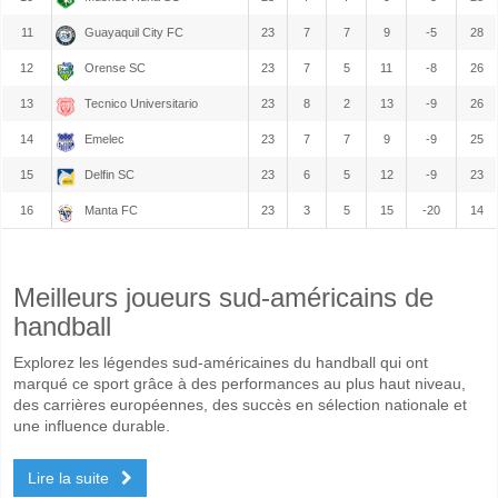
11
Guayaquil City FC
23
7
7
9
-5
28
12
Orense SC
23
7
5
11
-8
26
13
Tecnico Universitario
23
8
2
13
-9
26
14
Emelec
23
7
7
9
-9
25
15
Delfin SC
23
6
5
12
-9
23
16
Manta FC
23
3
5
15
-20
14
Meilleurs joueurs sud-américains de
handball
Explorez les légendes sud-américaines du handball qui ont
marqué ce sport grâce à des performances au plus haut niveau,
des carrières européennes, des succès en sélection nationale et
une influence durable.
Lire la suite