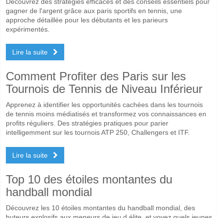
Découvrez des stratégies efficaces et des conseils essentiels pour
gagner de l'argent grâce aux paris sportifs en tennis, une
approche détaillée pour les débutants et les parieurs
expérimentés.
Lire la suite
Comment Profiter des Paris sur les
Tournois de Tennis de Niveau Inférieur
Apprenez à identifier les opportunités cachées dans les tournois
de tennis moins médiatisés et transformez vos connaissances en
profits réguliers. Des stratégies pratiques pour parier
intelligemment sur les tournois ATP 250, Challengers et ITF.
Lire la suite
Top 10 des étoiles montantes du
handball mondial
Découvrez les 10 étoiles montantes du handball mondial, des
buteurs explosifs aux meneurs de jeu d élite, et voyez quels jeunes