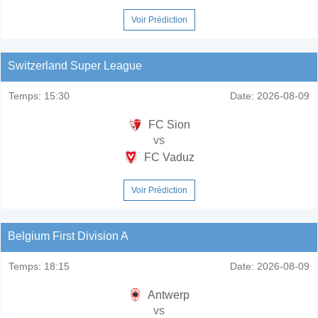
Voir Prédiction
Switzerland Super League
Temps:
15:30
Date:
2026-08-09
FC Sion
vs
FC Vaduz
Voir Prédiction
Belgium First Division A
Temps:
18:15
Date:
2026-08-09
Antwerp
vs