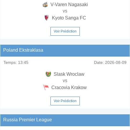
V-Varen Nagasaki
vs
Kyoto Sanga FC
Voir Prédiction
Poland Ekstraklasa
Temps:
13:45
Date:
2026-08-09
Slask Wroclaw
vs
Cracovia Krakow
Voir Prédiction
Russia Premier League