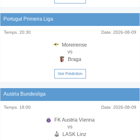
Portugal Primeira Liga
Temps:
20:30
Date:
2026-08-09
Moreirense
vs
Braga
Voir Prédiction
Austria Bundesliga
Temps:
18:00
Date:
2026-08-09
FK Austria Vienna
vs
LASK Linz