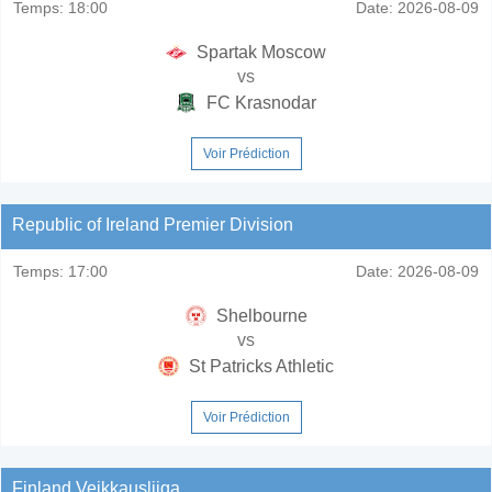
Temps:
18:00
Date:
2026-08-09
Spartak Moscow
vs
FC Krasnodar
Voir Prédiction
Republic of Ireland Premier Division
Temps:
17:00
Date:
2026-08-09
Shelbourne
vs
St Patricks Athletic
Voir Prédiction
Finland Veikkausliiga