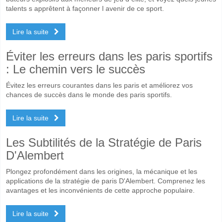
talents s apprêtent à façonner l avenir de ce sport.
Lire la suite
Éviter les erreurs dans les paris sportifs
: Le chemin vers le succès
Évitez les erreurs courantes dans les paris et améliorez vos
chances de succès dans le monde des paris sportifs.
Lire la suite
Les Subtilités de la Stratégie de Paris
D'Alembert
Plongez profondément dans les origines, la mécanique et les
applications de la stratégie de paris D'Alembert. Comprenez les
avantages et les inconvénients de cette approche populaire.
Lire la suite