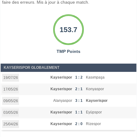
faire des erreurs. Mis à jour à chaque match.
153.7
TMP Points
KAYSERISPOR GLOBALEMENT
Kayserispor
1 : 2
Kasımpaşa
19/07/26
Kayserispor
2 : 1
Konyaspor
17/05/26
Alanyaspor
3 : 1
Kayserispor
09/05/26
Kayserispor
1 : 1
Eyüpspor
03/05/26
Kayserispor
2 : 0
Rizespor
25/04/26