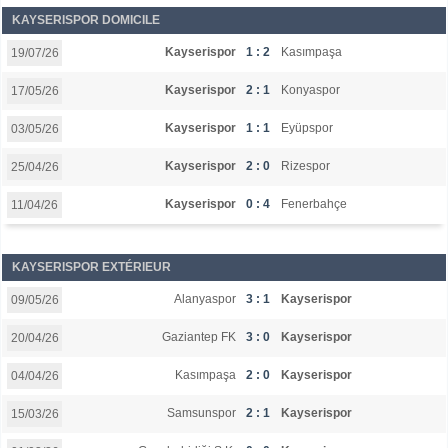
KAYSERISPOR DOMICILE
Kayserispor
1 : 2
Kasımpaşa
19/07/26
Kayserispor
2 : 1
Konyaspor
17/05/26
Kayserispor
1 : 1
Eyüpspor
03/05/26
Kayserispor
2 : 0
Rizespor
25/04/26
Kayserispor
0 : 4
Fenerbahçe
11/04/26
KAYSERISPOR EXTÉRIEUR
Alanyaspor
3 : 1
Kayserispor
09/05/26
Gaziantep FK
3 : 0
Kayserispor
20/04/26
Kasımpaşa
2 : 0
Kayserispor
04/04/26
Samsunspor
2 : 1
Kayserispor
15/03/26