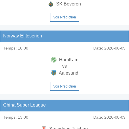
SK Beveren
Voir Prédiction
Norway Eliteserien
Temps:
16:00
Date:
2026-08-09
HamKam
vs
Aalesund
Voir Prédiction
China Super League
Temps:
13:00
Date:
2026-08-09
Shandong Taishan